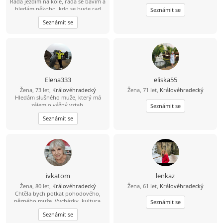
Ráda jezdím na kole, ráda se bavím a
hledám někoho, kdo se bude rad
Seznámit se
bavit se mnou.
Seznámit se
Elena333
eliska55
Žena, 73 let,
Královéhradecký
Žena, 71 let,
Královéhradecký
Hledám slušného muže, který má
zájem o vážný vztah.
Seznámit se
Seznámit se
ivkatom
lenkaz
Žena, 80 let,
Královéhradecký
Žena, 61 let,
Královéhradecký
Chtěla bych potkat pohodového,
nězného muže. Vycházky, kultura,
Seznámit se
cestování.
Seznámit se