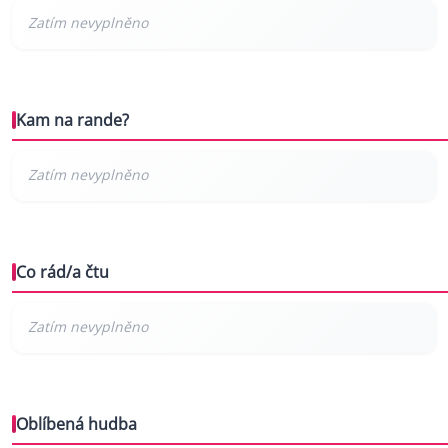
Kam na rande?
Co rád/a čtu
Oblíbená hudba