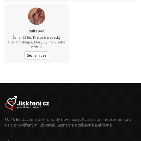
saitzova
Žena, 62 let,
Královéhradecký
Hledám chlapa, který by mě k sobě
pritulil
Seznámit se
Už 16 let dáváme dohromady nové páry. Kvalitní online seznamka s
tisíci prověřenými uživateli. Seznámení zábavně a aktivně.