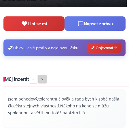
Líbí se mi
Napsat zprávu
💕
Objevuj další profily a najdi svou lásku!
💕 Objevovat
Můj inzerát
<
>
Jsem pohodový,tolerantní člověk a ráda bych k sobě našla
člověka stejných vlastností.Někoho na koho se můžu
spolehnout a věřit mu,totéž nabízím i já.