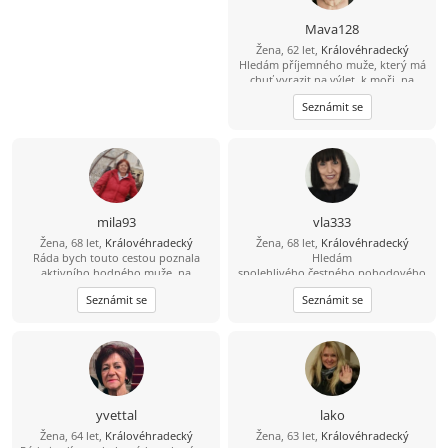
Mava128
Žena, 62 let,
Královéhradecký
Hledám příjemného muže, který má
chuť vyrazit na výlet, k moři, na
kolo, nebo jen tak objevovat hezká
Seznámit se
místa
mila93
vla333
Žena, 68 let,
Královéhradecký
Žena, 68 let,
Královéhradecký
Ráda bych touto cestou poznala
Hledám
aktivního hodného muže, na
spolehlivého,čestného,pohodového
společné trávení volného času...
,zabezpečeného muže,nekuřáka s
Seznámit se
Seznámit se
duší
kluka.Cestování,příroda,turistika
yvettal
lako
Žena, 64 let,
Královéhradecký
Žena, 63 let,
Královéhradecký