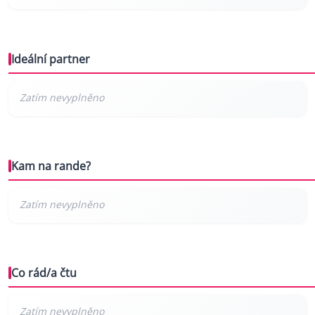
Ideální partner
Kam na rande?
Co rád/a čtu