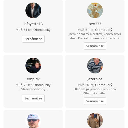
víkendu nebo účast na akcích (kino,
divadlo, hudba, turistika, výlety na
kole či autem..) i obejmutí se... a
když to bude fungovat tak i častěji,
nebo i společné žití. Žijme TEĎ,
minuty se vlečou, ale roky
lafayette13
ben333
nenávratně utíkají,,,
Muž, 61 let,
Olomoucký
Muž, 61 let,
Olomoucký
Jsem pozorný a čestný, veden svou
duší. Disciplinovaný a spořádaný.
Seznámit se
Umím pilotovat letadlo, pokud bys
Seznámit se
chtěl letět se mnou. Roky bolesti a
vytrvalosti vybudovaly to, kým jsem
dnes… Doufám, že zde potkám svou
spřízněnou duši.
empirik
Jezernice
Muž, 72 let,
Olomoucký
Muž, 66 let,
Olomoucký
Zdravím všechny.
Hledám příjemnou ženu pro
příjemné chvíle....
Seznámit se
Seznámit se