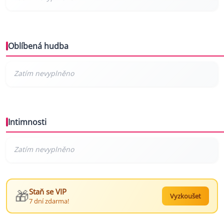
Oblíbená hudba
Intimnosti
🎁
Staň se VIP
Vyzkoušet
7 dní zdarma!