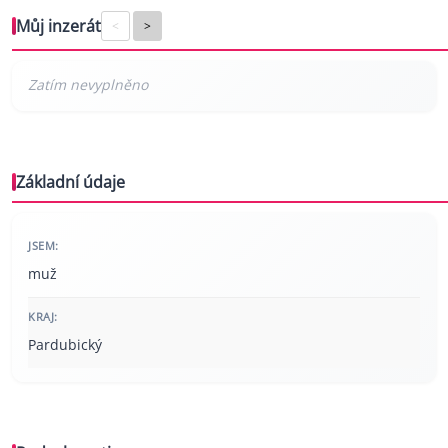
Můj inzerát
<
>
Základní údaje
JSEM:
muž
KRAJ:
Pardubický