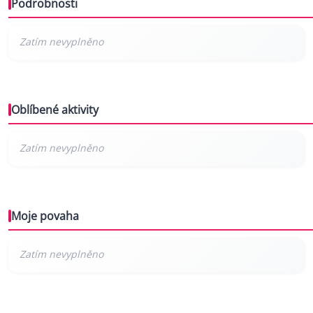
Podrobnosti
Oblíbené aktivity
Moje povaha