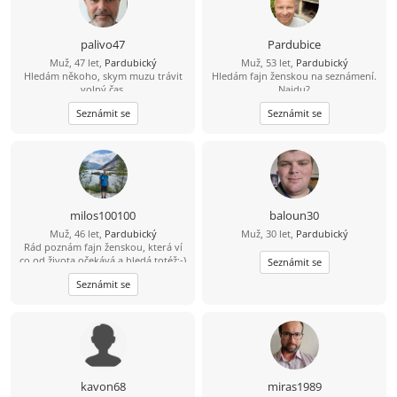
palivo47
Pardubice
Muž, 47 let,
Pardubický
Muž, 53 let,
Pardubický
Hledám někoho, skym muzu trávit
Hledám fajn ženskou na seznámení.
,volný čas..
Najdu?
Seznámit se
Seznámit se
milos100100
baloun30
Muž, 46 let,
Pardubický
Muž, 30 let,
Pardubický
Rád poznám fajn ženskou, která ví
co od života očekává a hledá totéž:-)
Seznámit se
Seznámit se
kavon68
miras1989