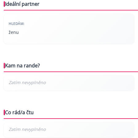
Ideální partner
HLEDÁM:
ženu
Kam na rande?
Co rád/a čtu