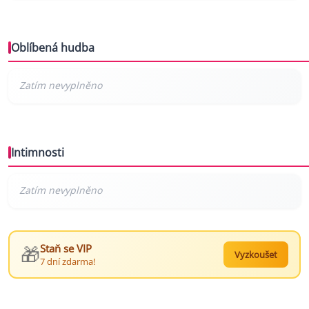
Oblíbená hudba
Intimnosti
🎁
Staň se VIP
Vyzkoušet
7 dní zdarma!