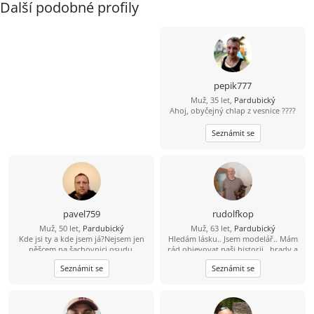
Další podobné profily
pepik777
Muž, 35 let,
Pardubický
Ahoj, obyčejný chlap z vesnice ????
Seznámit se
pavel759
rudolfkop
Muž, 50 let,
Pardubický
Muž, 63 let,
Pardubický
Kde jsi ty a kde jsem já?Nejsem jen
Hledám lásku.. Jsem modelář.. Mám
pěšcem na šachovnici osudu.
rád objevovat naši historii.. hrady a
zámky.. Pro jednodušší komunikaci
Seznámit se
Seznámit se
737 580 628