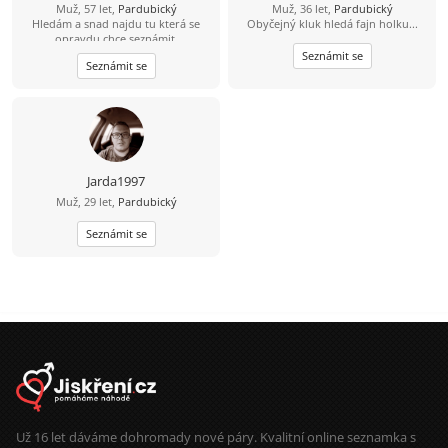
Muž, 57 let,
Pardubický
Muž, 36 let,
Pardubický
Hledám a snad najdu tu která se
Obyčejný kluk hledá fajn holku...
opravdu chce seznámit.
Seznámit se
Seznámit se
Jarda1997
Muž, 29 let,
Pardubický
Seznámit se
Už 16 let dáváme dohromady nové páry. Kvalitní online seznamka s