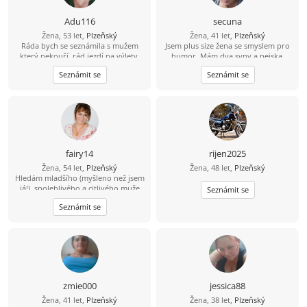
Adu116
secuna
Žena, 53 let,
Plzeňský
Žena, 41 let,
Plzeňský
Ráda bych se seznámila s mužem
Jsem plus size žena se smyslem pro
který nekouří, rád jezdí na výlety,
humor. Mám dva syny a pejska.
má rád přírodu, je kutil. Já ráda
Minulost vyřešena. Mám ráda
Seznámit se
Seznámit se
chodím plavat a fotografuji přírodu
procházky, knížky, filmy, kino a
a zajímavá místa, jsem rozvedená s
divadlo, ale i pohodové večery
vyřešenou minulostí.
doma. Ráda si zahraju deskovku
nebo karetní hry. Touto cestou
hledám spolehlivého, hodného a
zodpovědného muže, který se
nebojí dětí ????
fairy14
rijen2025
Žena, 54 let,
Plzeňský
Žena, 48 let,
Plzeňský
Hledám mladšího (myšleno než jsem
já!), spolehlivého a citlivého muže
Seznámit se
pro společně strávené chvíle...
Seznámit se
časem uvidíme... Vypadám o dost
mladší, než říká kalendář, a taky
jsem tak nastavená - nechci žádného
usedlého páprdu! UPOZORNĚNÍ:
Pánové s nevyřešenými vztahy a
minulostí nechť mi nepíší. Taktéž ti,
kteří jsou nad 100 km od Plzně.
Děkuji.
zmie000
jessica88
Žena, 41 let,
Plzeňský
Žena, 38 let,
Plzeňský