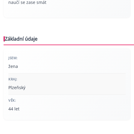
naučí se zase smát
Základní údaje
JSEM:
žena
KRAJ:
Plzeňský
VĚK:
44 let