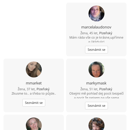
marcelalaudonov
Žena, 45 let,
Plzeňský
Mám ráda vše co je krásne,upřímne
a úklidujici
Seznámit se
mmarket
markymask
Žena, 37 let,
Plzeňský
Žena, 51 let,
Plzeňský
Zkusme to.. a třeba to půjde..
Obejmi mě pohlaď dej pocit bezpečí
a pocit že nejsem na vše sama
Seznámit se
Seznámit se