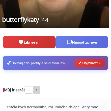
butterflykaty
44
Líbí se mi
Napsat zprávu
💕
Objevuj další profily a najdi svou lásku!
💕 Objevovat
Můj inzerát
<
>
chtěla bych normálního, rozumného chlapa, který mne