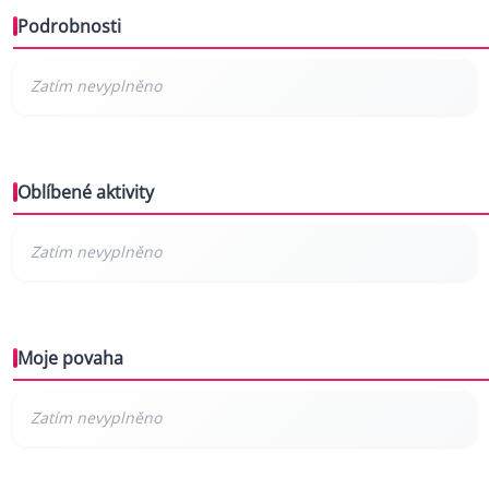
Podrobnosti
Oblíbené aktivity
Moje povaha