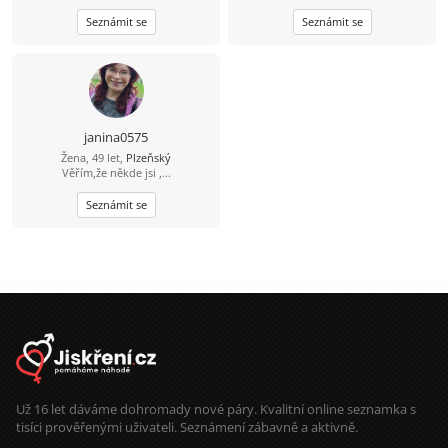
Seznámit se
Seznámit se
janina0575
Žena, 49 let,
Plzeňský
Věřím,že někde jsi ,...
Seznámit se
Už 16 let dáváme dohromady nové páry. Kvalitní online seznamka s
tisíci prověřenými uživateli. Seznámení zábavně a aktivně.