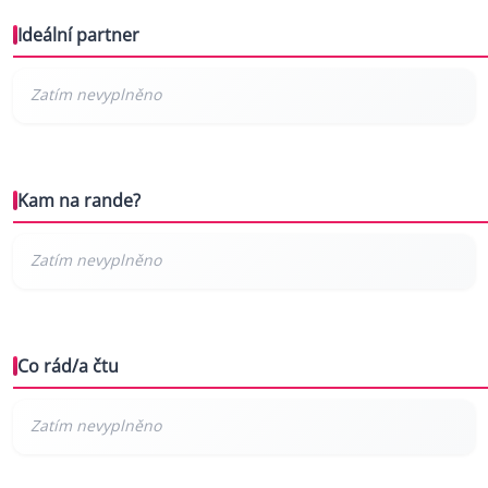
Ideální partner
Kam na rande?
Co rád/a čtu