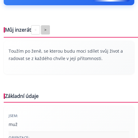
Můj inzerát
<
>
Toužím po ženě, se kterou budu moci sdílet svůj život a
radovat se z každého chvíle v její přítomnosti.
Základní údaje
JSEM:
muž
ORIENTACE: