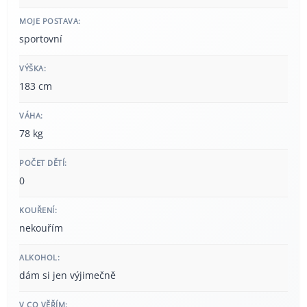
MOJE POSTAVA:
sportovní
VÝŠKA:
183 cm
VÁHA:
78 kg
POČET DĚTÍ:
0
KOUŘENÍ:
nekouřím
ALKOHOL:
dám si jen výjimečně
V CO VĚŘÍM: