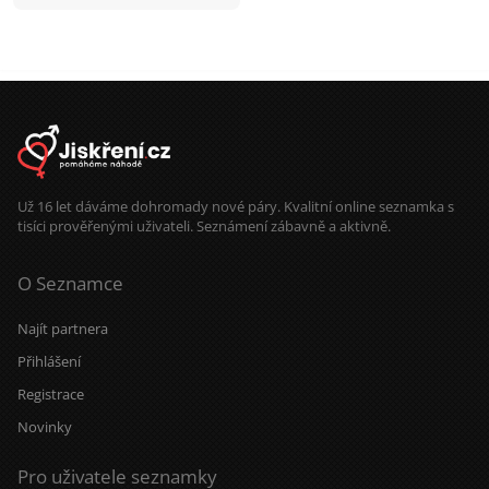
bude chtit časem založit rodinu.
Mam rad sporty, prochazky, hory,
moře a pomerne vsechno co život
nabizí.
Už 16 let dáváme dohromady nové páry. Kvalitní online seznamka s
tisíci prověřenými uživateli. Seznámení zábavně a aktivně.
O Seznamce
Najít partnera
Přihlášení
Registrace
Novinky
Pro uživatele seznamky