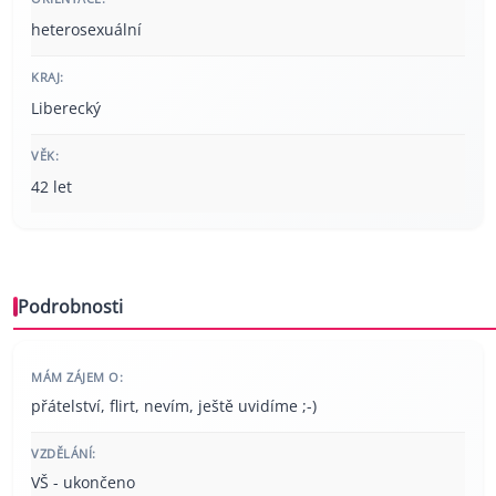
heterosexuální
KRAJ:
Liberecký
VĚK:
42 let
Podrobnosti
MÁM ZÁJEM O:
přátelství, flirt, nevím, ještě uvidíme ;-)
VZDĚLÁNÍ:
VŠ - ukončeno