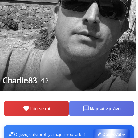
Charlie83
42
Líbí se mi
Napsat zprávu
💕
Objevuj další profily a najdi svou lásku!
💕 Objevovat