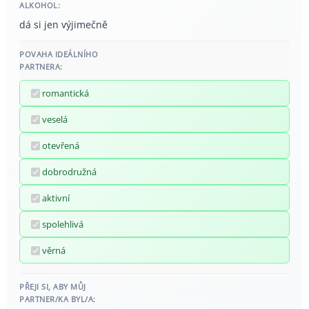
ALKOHOL:
dá si jen výjimečně
POVAHA IDEÁLNÍHO
PARTNERA:
romantická
veselá
otevřená
dobrodružná
aktivní
spolehlivá
věrná
PŘEJI SI, ABY MŮJ
PARTNER/KA BYL/A: