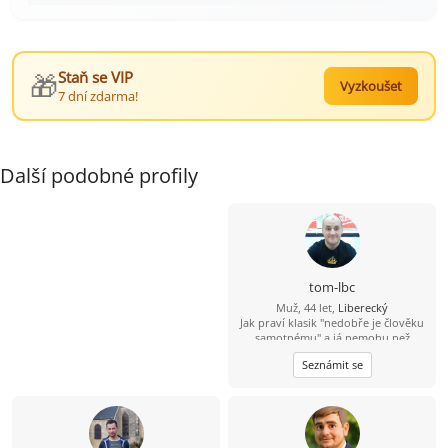
🎁
Staň se VIP
Vyzkoušet
7 dní zdarma!
Další podobné profily
tom-lbc
Muž, 44 let,
Liberecký
Jak praví klasik "nedobře je člověku
samotnému" a já nemohu než
souhlasit. Hledám fajn Liberečandu,
Seznámit se
ideálně veselou baculku co ráda
vaří/peče, neb já rád jím :-D A teď
vážně - nehodlám být sponzorem
ani lacinou pracovní silou, ale chci
být ženě přínosem svou společností.
Rád bych ideálně ženu se vším