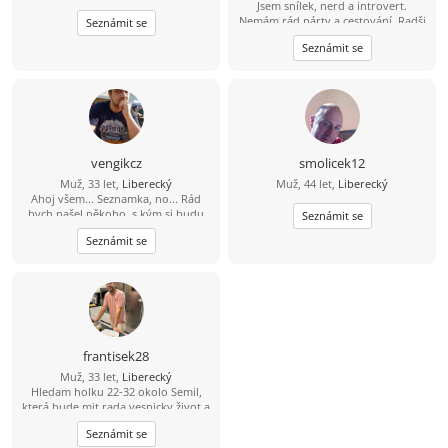
Jsem snílek, nerd a introvert.
Nemám rád párty a cestování. Radši
Seznámit se
si čtu nebo se projdu a rád
Seznámit se
modelařím. Jsem romantik a doufám
že mi osud nějak přihraje do cesty
stejně naladěnou duši která chce
klid a pomalý život. Hledám něco do
čeho rád naliju zbylé roky života, ne
jednodenní romanci. Když mi řekneš
že dáváš na čaj a pak si pustíme dvě
věže máš vyhráno :D
vengikcz
smolicek12
Muž, 33 let,
Liberecký
Muž, 44 let,
Liberecký
Ahoj všem... Seznamka, no... Rád
bych našel někoho, s kým si budu
Seznámit se
rozumět a hlavně bych byl rád,
Seznámit se
kdyby v tom byla i důvěra, tu mám
teĎ podkopanou asi nejvíce... :)
frantisek28
Muž, 33 let,
Liberecký
Hledam holku 22-32 okolo Semil,
která bude mit rada vesnicky život a
zaroven mezinarodni (jazyky, atd)
Seznámit se
upřijmná, loajalni a bezdětna ktery