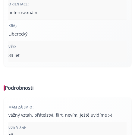
ORIENTACE:
heterosexuální
KRAJ:
Liberecký
VĚK:
33 let
Podrobnosti
MÁM ZÁJEM O:
vážný vztah, přátelství, flirt, nevím, ještě uvidíme ;-)
VZDĚLÁNÍ: