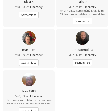
luksa99
salis02
Muž, 33 let,
Liberecký
Muž, 24 let,
Liberecký
Ahoj holky. Jsem slušný kluk, je mi
23, jsem tu ze zvědavosti, nečekám
Seznámit se
tu žádný zázraky, ale co kdyby.. Jinak
Seznámit se
jsem až moc upřímný, jsem trošku
jinej ale v pohodě. Sama poznáš až
mě zažiješ :) Mám rád cestování,
sport a samozřejmě rád vyrazím
večer mezi společnost na nějakou
zábavu . Alkohol přiležitostně. Jo a
moc nekoukám na to jak vypadáte,
ale jakou máte především povahu a
manotek
ernestomolina
charakter. Moje nároky jsou
Muž, 39 let,
Liberecký
Muž, 42 let,
Liberecký
minimální. Stačí mít to srovnané v
hlavě, samozřejmě charakter a mít
Seznámit se
se prostě rád. Jsem stydlivka, takže
Seznámit se
jestli se ti můj ksicht aspoň trošku
líbí, tak mi mužeš napsat i ty jako
první, nebudu se zlobit :)
tony1983
Muž, 43 let,
Liberecký
Hledám někoho kdo by měl zájem o
něco víc a nevadí mu že jsem rom
Seznámit se