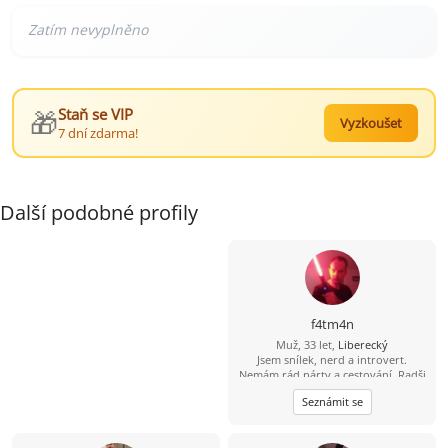
🎁
Staň se VIP
Vyzkoušet
7 dní zdarma!
Další podobné profily
f4tm4n
Muž, 33 let,
Liberecký
Jsem snílek, nerd a introvert.
Nemám rád párty a cestování. Radši
si čtu nebo se projdu a rád
Seznámit se
modelařím. Jsem romantik a doufám
že mi osud nějak přihraje do cesty
stejně naladěnou duši která chce