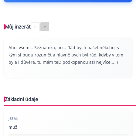
Můj inzerát
<
>
Ahoj všem... Seznamka, no... Rád bych našel někoho, s
kým si budu rozumět a hlavně bych byl rád, kdyby v tom
byla i důvěra, tu mám teĎ podkopanou asi nejvíce... :)
Základní údaje
JSEM:
muž