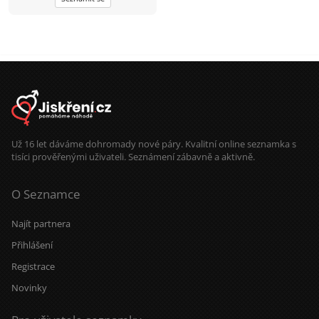
Už 16 let dáváme dohromady nové páry. Kvalitní online seznamka s
tisíci prověřenými uživateli. Seznámení zábavně a aktivně.
O Seznamce
Najít partnera
Přihlášení
Registrace
Novinky