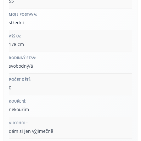
SŠ
MOJE POSTAVA:
střední
VÝŠKA:
178 cm
RODINNÝ STAV:
svobodný/á
POČET DĚTÍ:
0
KOUŘENÍ:
nekouřím
ALKOHOL:
dám si jen výjimečně