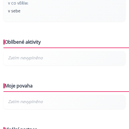
V CO VĚŘÍM:
v sebe
Oblíbené aktivity
Moje povaha