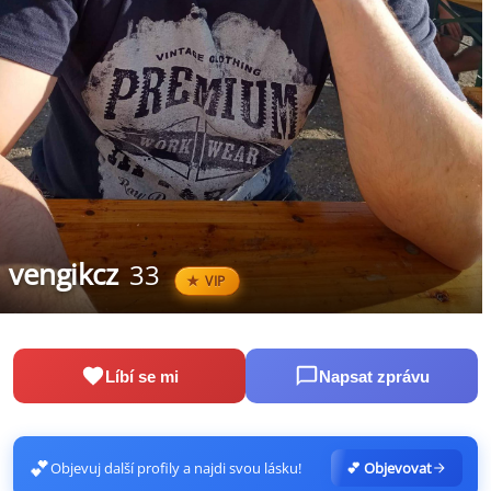
vengikcz
33
VIP
Líbí se mi
Napsat zprávu
💕
Objevuj další profily a najdi svou lásku!
💕 Objevovat