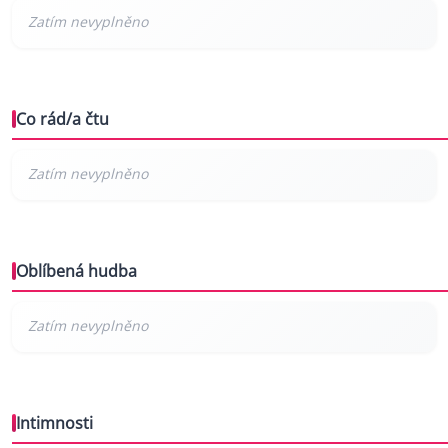
Co rád/a čtu
Oblíbená hudba
Intimnosti