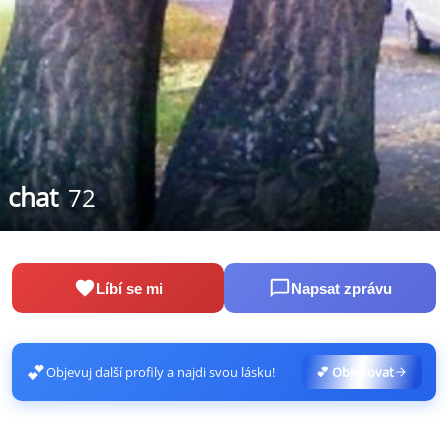
chat
72
Líbí se mi
Napsat zprávu
💕
Objevuj další profily a najdi svou lásku!
💕 Objevovat