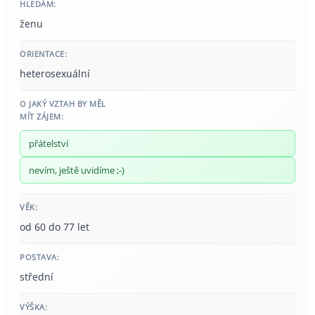
HLEDÁM:
ženu
ORIENTACE:
heterosexuální
O JAKÝ VZTAH BY MĚL
MÍT ZÁJEM:
přátelství
nevím, ještě uvidíme ;-)
VĚK:
od 60 do 77 let
POSTAVA:
střední
VÝŠKA: