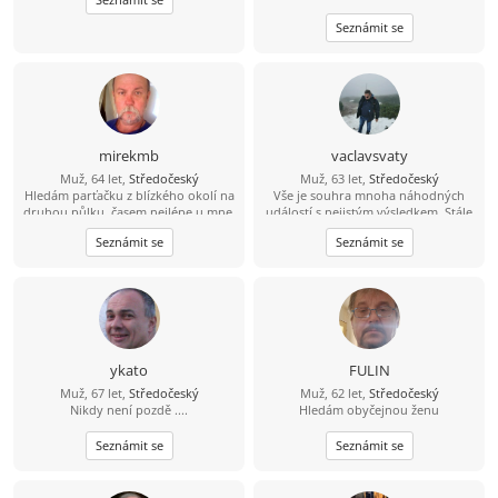
Seznámit se
mirekmb
vaclavsvaty
Muž, 64 let,
Středočeský
Muž, 63 let,
Středočeský
Hledám parťačku z blízkého okolí na
Vše je souhra mnoha náhodných
druhou půlku, časem nejlépe u mne,
událostí s nejistým výsledkem. Stále
nekuřačka, drobná postava
nemám všechny potřebné díly
Seznámit se
Seznámit se
výhodou...
skládanky.
ykato
FULIN
Muž, 67 let,
Středočeský
Muž, 62 let,
Středočeský
Nikdy není pozdě ....
Hledám obyčejnou ženu
Seznámit se
Seznámit se