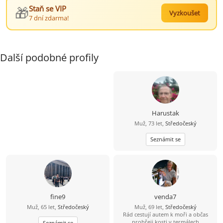
🎁
Staň se VIP
Vyzkoušet
7 dní zdarma!
Další podobné profily
Harustak
Muž, 73 let,
Středočeský
Seznámit se
fine9
venda7
Muž, 65 let,
Středočeský
Muž, 69 let,
Středočeský
Rád cestují autem k moři a občas
prohřeji kosti v termálech
Seznámit se