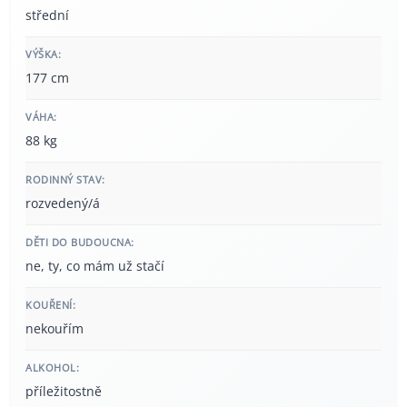
střední
VÝŠKA:
177 cm
VÁHA:
88 kg
RODINNÝ STAV:
rozvedený/á
DĚTI DO BUDOUCNA:
ne, ty, co mám už stačí
KOUŘENÍ:
nekouřím
ALKOHOL:
příležitostně