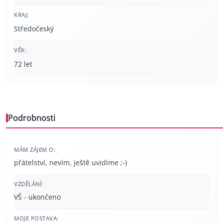
KRAJ:
Středočeský
VĚK:
72 let
Podrobnosti
MÁM ZÁJEM O:
přátelství, nevím, ještě uvidíme ;-)
VZDĚLÁNÍ:
VŠ - ukončeno
MOJE POSTAVA: