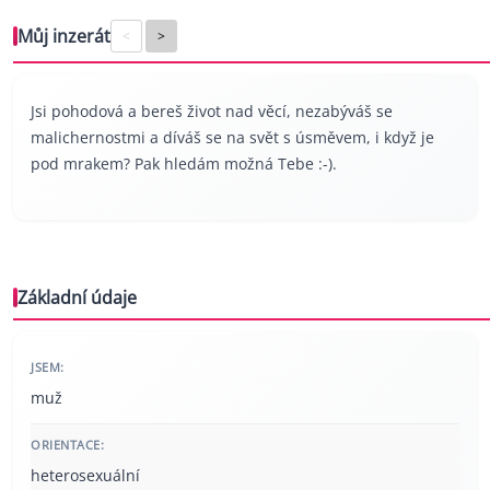
Můj inzerát
<
>
Jsi pohodová a bereš život nad věcí, nezabýváš se
malichernostmi a díváš se na svět s úsměvem, i když je
pod mrakem? Pak hledám možná Tebe :-).
Základní údaje
JSEM:
muž
ORIENTACE:
heterosexuální