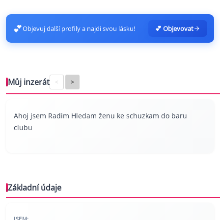
💕
Objevuj další profily a najdi svou lásku!
💕 Objevovat
Můj inzerát
<
>
Ahoj jsem Radim Hledam ženu ke schuzkam do baru
clubu
Základní údaje
JSEM: