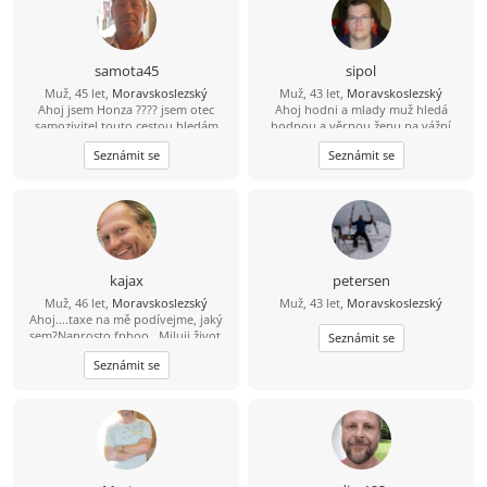
samota45
sipol
Muž, 45 let,
Moravskoslezský
Muž, 43 let,
Moravskoslezský
Ahoj jsem Honza ???? jsem otec
Ahoj hodni a mlady muž hledá
samozivitel touto cestou hledám
hodnou a věrnou ženu na vážní
lásku porozumění a upsymnost.
seznámení lásku .
Seznámit se
Seznámit se
kajax
petersen
Muž, 46 let,
Moravskoslezský
Muž, 43 let,
Moravskoslezský
Ahoj....taxe na mě podívejme, jaký
sem?Naprosto fphoo...Miluji život,
Seznámit se
rád se směju, miluji sluníčko, sem
Seznámit se
pozitivně naladěný extrovert, takže
když je tma tak já svítím...Místama až
moc ukecaný, sem beran místama
moc tvrdohlavý, ale dá se to přežít,
pohodář, vtipný, miluji přírodu, ale
nelezu tam každý víkend...dokážu
tancovat i na stole ''nahoře bez'' a
nemusím mít 4promile prostě chlap