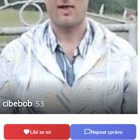
cibebob
53
Líbí se mi
Napsat zprávu