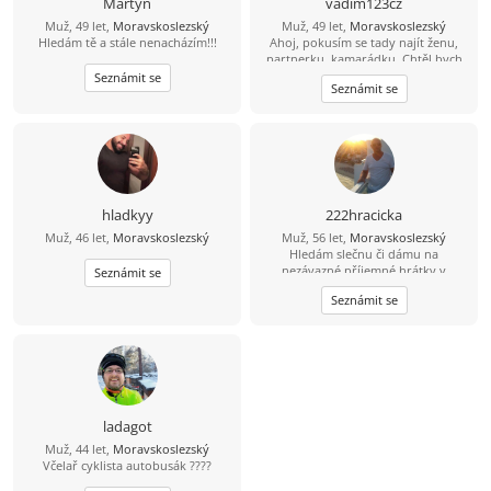
Martyn
vadim123cz
přirozeného typu, miluji děti, sem
Muž, 49 let,
Moravskoslezský
Muž, 49 let,
Moravskoslezský
vegetarián takže ať se
Hledám tě a stále nenacházím!!!
Ahoj, pokusím se tady najít ženu,
nelekneš....pokud si dočetla až sem
partnerku, kamarádku. Chtěl bych
tak gratuluji....
opět najít lásku a důvěru na kterou
Seznámit se
Seznámit se
jsem doplatil Mám rád sport
zábavu,zahradu a povídání s
portnerem
hladkyy
222hracicka
Muž, 46 let,
Moravskoslezský
Muž, 56 let,
Moravskoslezský
Hledám slečnu či dámu na
nezávazné příjemné hrátky v
Seznámit se
dopoledních hodinách. Žádné
Seznámit se
následné komplikace! :-D Ostravsko
ladagot
Muž, 44 let,
Moravskoslezský
Včelař cyklista autobusák ????