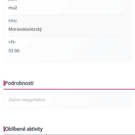
muž
KRAJ:
Moravskoslezský
VĚK:
53 let
Podrobnosti
Oblíbené aktivity