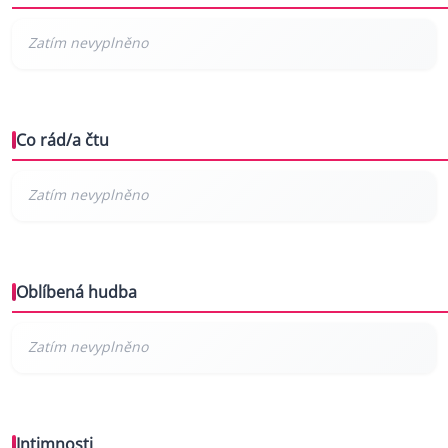
Co rád/a čtu
Oblíbená hudba
Intimnosti