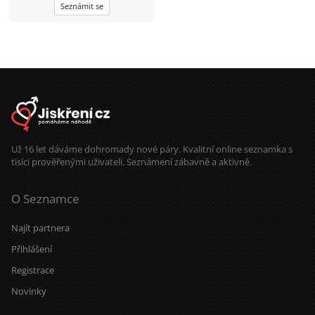
Seznámit se
Už 16 let dáváme dohromady nové páry. Kvalitní online seznamka s
tisíci prověřenými uživateli. Seznámení zábavně a aktivně.
O Seznamce
Najít partnera
Přihlášení
Registrace
Novinky