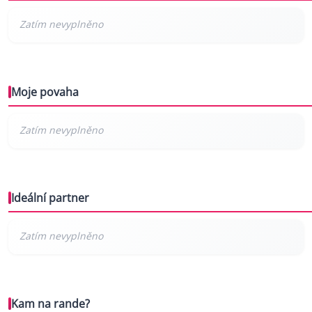
Moje povaha
Ideální partner
Kam na rande?