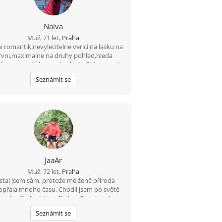
Naiva
Muž, 71 let,
Praha
i romantik,nevylecitelne verici na lasku na
rvni,maximalne na druhy pohled,hleda
elou sympatickou pohodarku.Raj na zemi
neslibuji,ale modre z nebe prinesu.
Seznámit se
JaaAr
Muž, 72 let,
Praha
stal jsem sám, protože mé ženě příroda
přála mnoho času. Chodil jsem po světě
se svým čtyřnohým přítelem.Povahou jsem
letý, ale už hodně dlouho. Nehledám služku
Seznámit se
hospodyní. Hledám sportovní babu, která