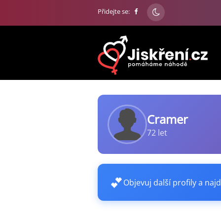
Přidejte se:
Cramer
72 let
💕
Objevuj další profily a najd