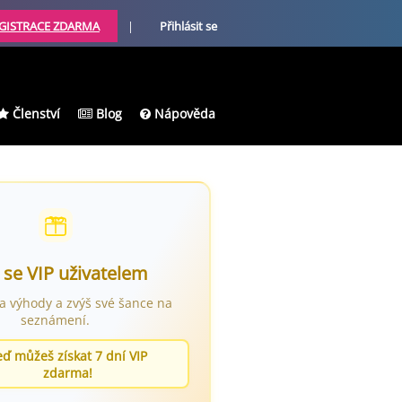
GISTRACE ZDARMA
|
Přihlásit se
Členství
Blog
Nápověda
 se VIP uživatelem
ra výhody a zvýš své šance na
seznámení.
eď můžeš získat 7 dní VIP
zdarma!