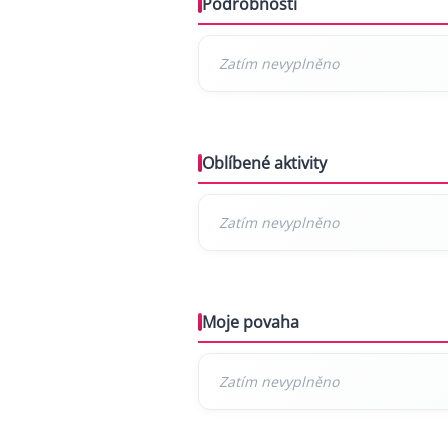
Podrobnosti
Oblíbené aktivity
Moje povaha