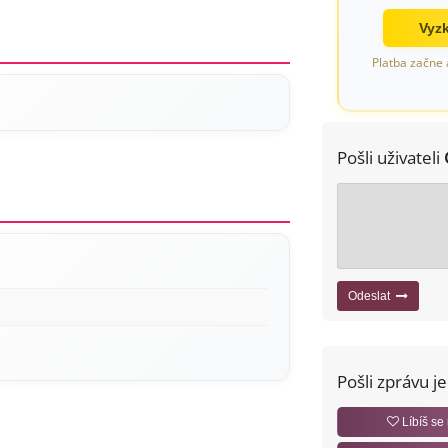
Vyzk
Platba začne 
Pošli uživateli
Odeslat
Pošli zprávu j
Líbíš se