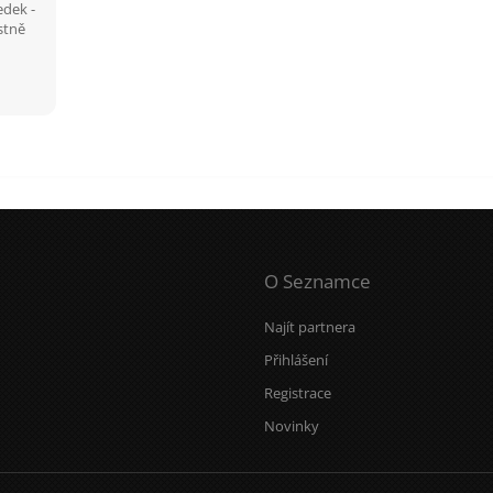
edek -
stně
O Seznamce
Najít partnera
Přihlášení
Registrace
Novinky