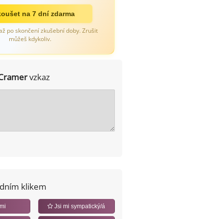
oušet na 7 dní zdarma
až po skončení zkušební doby. Zrušit
můžeš kdykoliv.
Cramer
vzkaz
edním klikem
 mi
Jsi mi sympatický/á