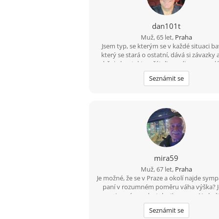
dan101t
Muž, 65 let,
Praha
Jsem typ, se kterým se v každé situaci ba
který se stará o ostatní, dává si závazky 
udržuje kontakt s přáteli a rodinou po celé
Popisuji se jako dobrodružný a romanti
Seznámit se
silný a něžný, hravý a zralý, fit a nekuřák
poměrně hluboký, inteligentní, všímav
přemýšlivý, mluvím tiše a jsem „sladký“ (ře
to). Mám rád jednoduché věci v životě a
mám rád hezké věci v životě. Mám rád 
zemi a venkov. Rád se uvolním a dobře
bavím.
mira59
Muž, 67 let,
Praha
Je možné, že se v Praze a okolí najde symp
paní v rozumném poměru váha výška? Je
ano a je s ní sranda, tak ať se ozve. Na kul
romantické procházky nikoho nelákám, a
Seznámit se
kafe určitě zajdu. Mám rád léto a v zimn