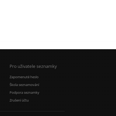
Pro uživatele seznamky
Zapomenuté heslo
Škola seznamování
Podpora seznamky
Zrušení účtu