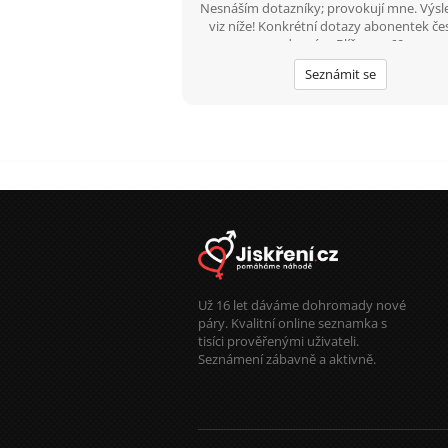
Nesnáším dotazníky; provokují mne. Výsl
viz níže! Konkrétní dotazy abonentek če
zodpovím. Blíženec, 60+
Seznámit se
Už 16 let dáváme dohromady nové
páry. Kvalitní online seznamka s
tisíci prověřenými uživateli.
Seznámení zábavně a aktivně.