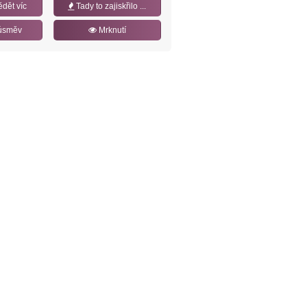
ědět víc
Tady to zajiskřilo ...
úsměv
Mrknutí