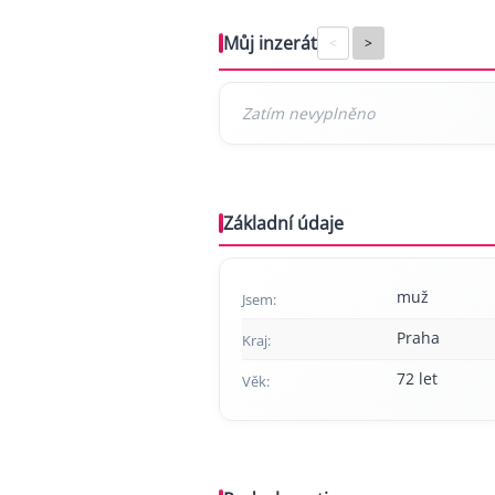
Můj inzerát
<
>
Základní údaje
muž
Jsem:
Praha
Kraj:
72 let
Věk: