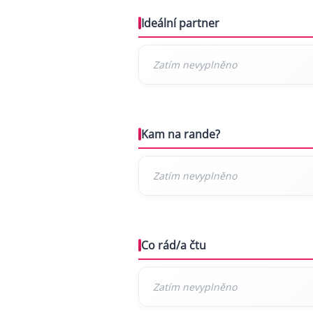
Ideální partner
Kam na rande?
Co rád/a čtu