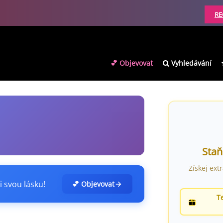
RE
💕 Objevovat
Vyhledávání
Staň
Získej ext
i svou lásku!
💕 Objevovat
T