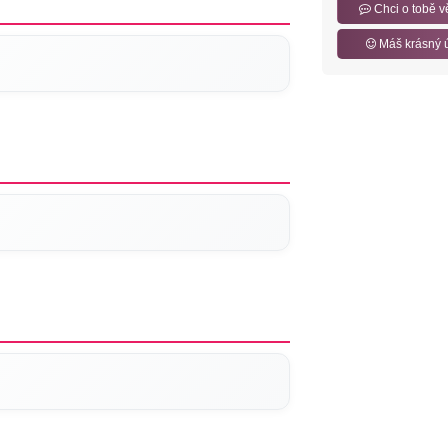
Chci o tobě v
Máš krásný 