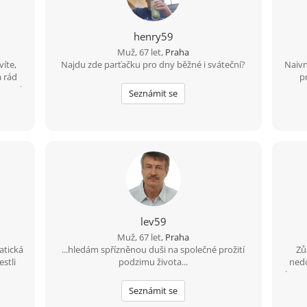
henry59
Muž, 67 let,
Praha
víte,
Najdu zde parťačku pro dny běžné i sváteční?
Naivn
a rád
p
 zemi.
ves
Seznámit se
cký,
. Jsem
ý,
kli mi
 také
svou
 se
lev59
Muž, 67 let,
Praha
atická
...hledám spřízněnou duši na společné prožití
Zů
stli
podzimu života...
nedo
turu a
jen 
le na
15ti 
Seznámit se
ě ho
ani 