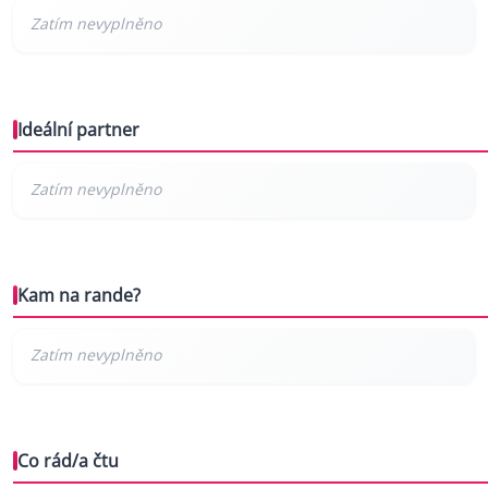
Ideální partner
Kam na rande?
Co rád/a čtu