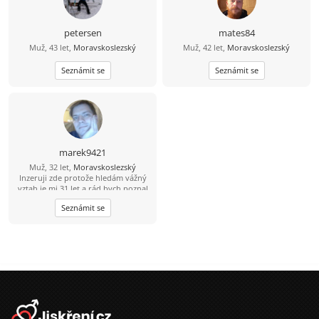
petersen
mates84
Muž, 43 let,
Moravskoslezský
Muž, 42 let,
Moravskoslezský
Seznámit se
Seznámit se
marek9421
Muž, 32 let,
Moravskoslezský
Inzeruji zde protože hledám vážný
vztah je mi 31 let a rád bych poznal
tu pravou. Abych byl řekl pravdu
Seznámit se
mám epilepsii od 15 let takže bydlím
s mamkou v Havířově nemějte mi to
za zlé. Takže prosím jen ty co to
myslí vážně. Jinak mezi mé koníčky
patří čtení mangy a anime občas
pečení (hlavně sladkého) Pokud jsi
člověk s kterým se dá sednout
normálně se sním bavit smát a
budovat vztah budu rád za tvou
odpověď.