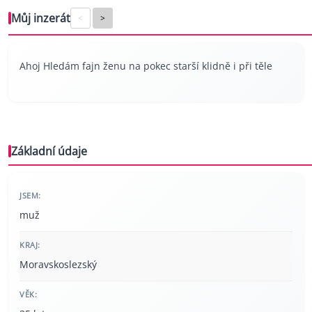
Můj inzerát
<
>
Ahoj Hledám fajn ženu na pokec starší klidně i při těle
Základní údaje
JSEM:
muž
KRAJ:
Moravskoslezský
VĚK: