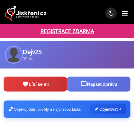
REGISTRACE ZDARMA
Dejv25
35 let
Líbí se mi
Napsat zprávu
💕
Objevuj další profily a najdi svou lásku!
💕 Objevovat