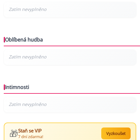
Oblíbená hudba
Intimnosti
🎁
Staň se VIP
Vyzkoušet
7 dní zdarma!