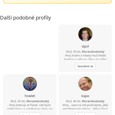
Další podobné profily
sipol
Muž, 43 let,
Moravskoslezský
Ahoj hodni a mlady muž hledá
hodnou a věrnou ženu na vážní
seznámení lásku .
Seznámit se
howlet
kajax
Muž, 42 let,
Moravskoslezský
Muž, 46 let,
Moravskoslezský
Ahoj jmenuji se Pavel, rád bych
Ahoj....taxe na mě podívejme, jaký
našel milou a usměvavou ženu ne
sem?Naprosto fphoo...Miluji život,
jen na pokec ale pokud možno i na
rád se směju, miluji sluníčko, sem