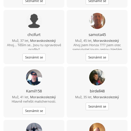
Seznámit se
Seznámit se
vážný vztah mezi 26 a 49 lety, pokud
pozitivně naladěný extrovert, takže
budeš chtít ozvi se, budu moc rád
když je tma tak já svítím...Místama až
moc ukecaný, sem beran místama
moc tvrdohlavý, ale dá se to přežít,
pohodář, vtipný, miluji přírodu, ale
nelezu tam každý víkend...dokážu
tancovat i na stole ''nahoře bez'' a
nemusím mít 4promile prostě chlap
chcifurt
samota45
přirozeného typu, miluji děti, sem
Muž, 37 let,
Moravskoslezský
Muž, 45 let,
Moravskoslezský
vegetarián takže ať se
Ahoj... Těším se.. Jsou tu opravdové
Ahoj jsem Honza ???? jsem otec
nelekneš....pokud si dočetla až sem
profily?
samozivitel touto cestou hledám
tak gratuluji....
lásku porozumění a upsymnost.
Seznámit se
Seznámit se
Kamil158
birdell48
Muž, 41 let,
Moravskoslezský
Muž, 35 let,
Moravskoslezský
Hlavně neřešit malichernosti.
Seznámit se
Seznámit se