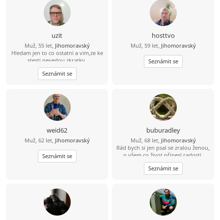
uzit
hosttvo
Muž, 55 let,
Jihomoravský
Muž, 59 let,
Jihomoravský
Hledam jen to co ostatni a vim,ze ke
stesti nevedou zkratky.
Seznámit se
Seznámit se
weid62
buburadley
Muž, 62 let,
Jihomoravský
Muž, 68 let,
Jihomoravský
Rád bych si jen psal se zralou ženou,
o všem co život přinesl radosti,
Seznámit se
zklamání - i o sexu a zkušenostech s
Seznámit se
partnery, Touhách a tajných
nesplněných přáních - zatím však jen
přítele na písmencích.