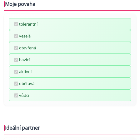
Moje povaha
tolerantní
veselá
otevřená
bavící
aktivní
obětavá
vůdčí
Ideální partner