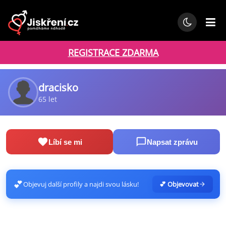
REGISTRACE ZDARMA
dracisko
65 let
Líbí se mi
Napsat zprávu
💕
Objevuj další profily a najdi svou lásku!
💕 Objevovat