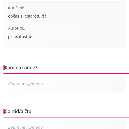
KOUŘENÍ:
občas si cigaretu dá
ALKOHOL:
příležitostně
Kam na rande?
Co rád/a čtu