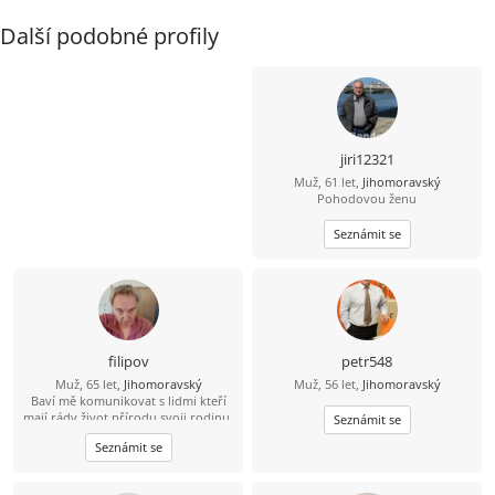
Další podobné profily
jiri12321
Muž, 61 let,
Jihomoravský
Pohodovou ženu
Seznámit se
filipov
petr548
Muž, 65 let,
Jihomoravský
Muž, 56 let,
Jihomoravský
Baví mě komunikovat s lidmi kteří
mají rády život přírodu svoji rodinu.
Seznámit se
Mám rád činnost která potěší
Seznámit se
pomůže....