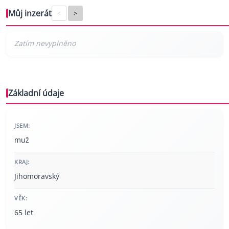
Můj inzerát
<
>
Základní údaje
JSEM:
muž
KRAJ:
Jihomoravský
VĚK:
65 let