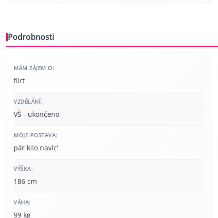
Podrobnosti
MÁM ZÁJEM O:
flirt
VZDĚLÁNÍ:
VŠ - ukončeno
MOJE POSTAVA:
pár kilo navíc'
VÝŠKA:
186 cm
VÁHA:
99 kg