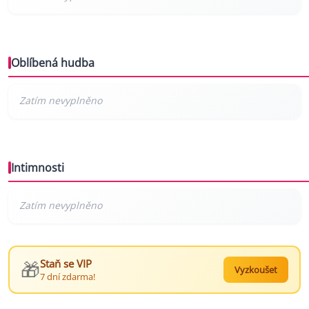
Oblíbená hudba
Intimnosti
🎁
Staň se VIP
Vyzkoušet
7 dní zdarma!