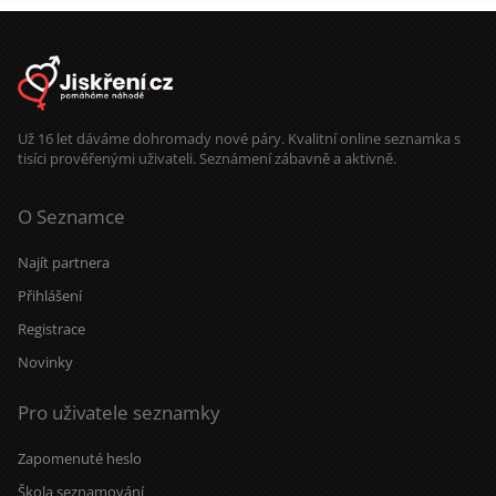
Už 16 let dáváme dohromady nové páry. Kvalitní online seznamka s
tisíci prověřenými uživateli. Seznámení zábavně a aktivně.
O Seznamce
Najít partnera
Přihlášení
Registrace
Novinky
Pro uživatele seznamky
Zapomenuté heslo
Škola seznamování