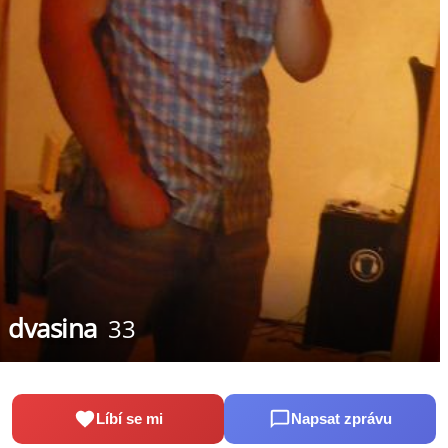
dvasina
33
Líbí se mi
Napsat zprávu