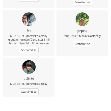
Seznámit se
fc1
pepi87
Muž, 42 let,
Moravskoslezský
Muž, 39 let,
Moravskoslezský
Hledám normální ženu která mě
bude chápat jako jí budeme se
Seznámit se
podporovat navzájem v dobrém i
Seznámit se
zlem nesnáším nevěru a která ví co
od života chce
dalik69
Muž, 36 let,
Moravskoslezský
Seznámit se