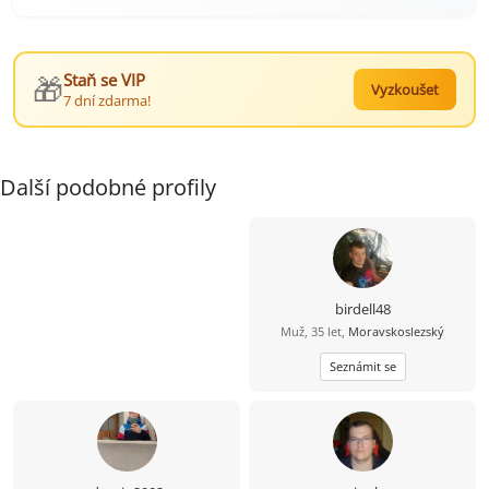
🎁
Staň se VIP
Vyzkoušet
7 dní zdarma!
Další podobné profily
birdell48
Muž, 35 let,
Moravskoslezský
Seznámit se