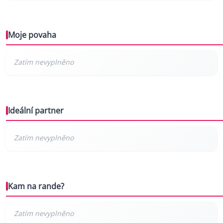
Moje povaha
Ideální partner
Kam na rande?