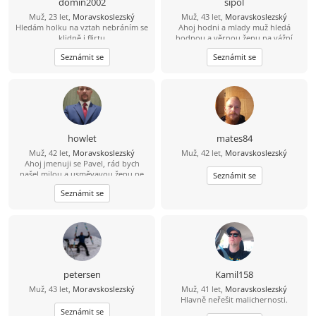
domin2002
sipol
Muž, 23 let,
Moravskoslezský
Muž, 43 let,
Moravskoslezský
Hledám holku na vztah nebráním se
Ahoj hodni a mlady muž hledá
klidně i flirtu
hodnou a věrnou ženu na vážní
seznámení lásku .
Seznámit se
Seznámit se
howlet
mates84
Muž, 42 let,
Moravskoslezský
Muž, 42 let,
Moravskoslezský
Ahoj jmenuji se Pavel, rád bych
našel milou a usměvavou ženu ne
Seznámit se
jen na pokec ale pokud možno i na
Seznámit se
vážný vztah mezi 26 a 49 lety, pokud
budeš chtít ozvi se, budu moc rád
petersen
Kamil158
Muž, 43 let,
Moravskoslezský
Muž, 41 let,
Moravskoslezský
Hlavně neřešit malichernosti.
Seznámit se