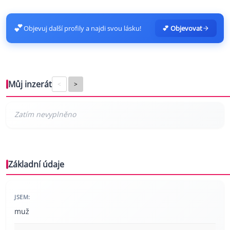
💕
Objevuj další profily a najdi svou lásku!
💕 Objevovat
Můj inzerát
<
>
Základní údaje
JSEM:
muž