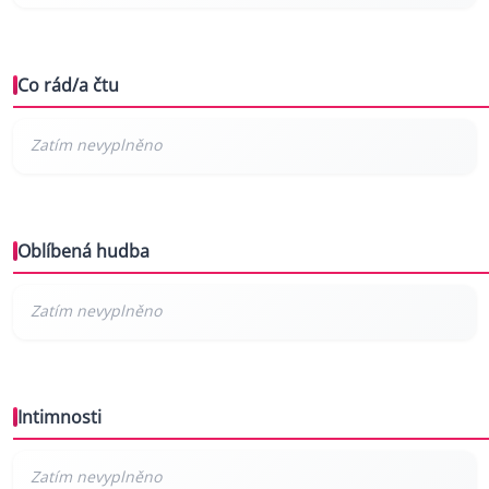
Co rád/a čtu
Oblíbená hudba
Intimnosti