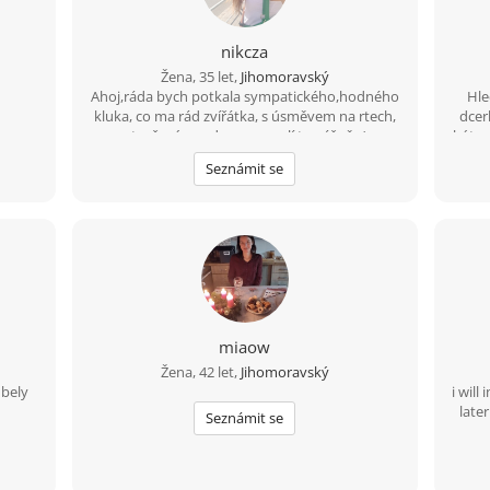
nikcza
Žena, 35 let,
Jihomoravský
Ahoj,ráda bych potkala sympatického,hodného
Hle
kluka, co ma rád zvířátka, s úsměvem na rtech,
dcerk
otevřeným srdcem a myslí to vážně..:)
být m
život
Seznámit se
pocti
touž
mi na
miaow
Žena, 42 let,
Jihomoravský
 bely
i will
later
Seznámit se
mys
int