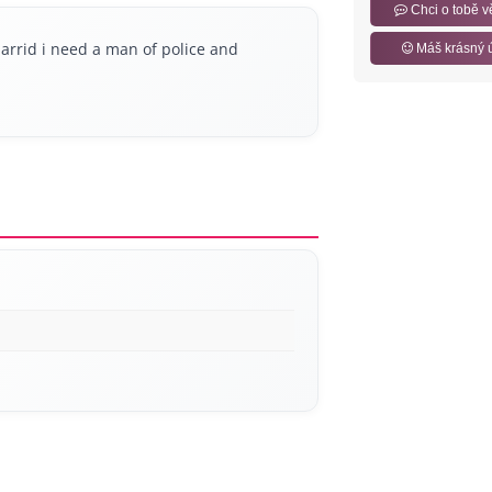
Chci o tobě v
arrid i need a man of police and
Máš krásný 