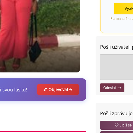
Vyzk
Platba začne 
Pošli uživateli
Odeslat
i svou lásku!
💕 Objevovat
Pošli zprávu j
Líbíš se