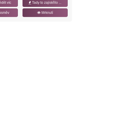
ědět víc
Tady to zajiskřilo ...
úsměv
Mrknutí