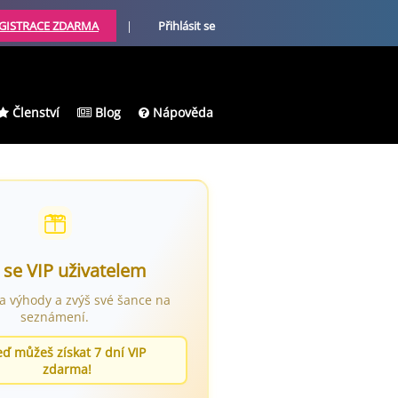
GISTRACE ZDARMA
|
Přihlásit se
Členství
Blog
Nápověda
 se VIP uživatelem
ra výhody a zvýš své šance na
seznámení.
eď můžeš získat 7 dní VIP
zdarma!