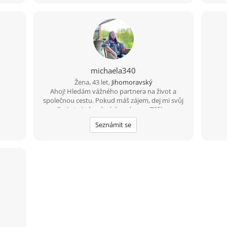
michaela340
Žena, 43 let,
Jihomoravský
Ahoj! Hledám vážného partnera na život a
společnou cestu. Pokud máš zájem, dej mi svůj
е-mаil – je to jednoduché a zdarma. Těším se na
kontakt!
Seznámit se