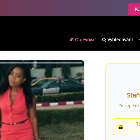
RE
💕 Objevovat
Vyhledávání
Staň
Získej ext
T