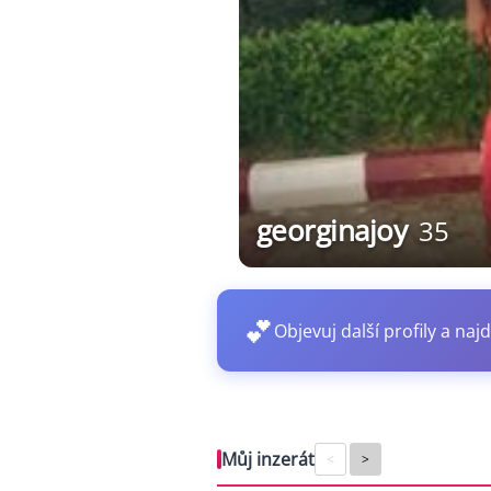
georginajoy
35
💕
Objevuj další profily a najd
Můj inzerát
<
>