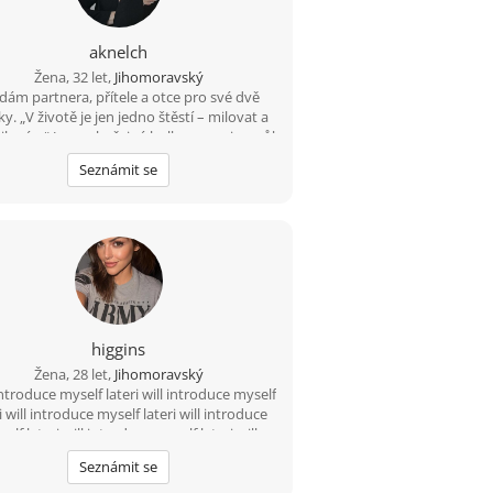
aknelch
Žena, 32 let,
Jihomoravský
dám partnera, přítele a otce pro své dvě
y. „V životě je jen jedno štěstí – milovat a
ilován.“ Jsem obyčejná holka z vesnice, půl
a žiju ve městě. Mám ráda přírodu, vaření i
Seznámit se
vou práci. Hledám chlapa, který ví, co chce,
í po rodině a má srdce pro děti. Pomůžeš
jít tu správnou cestu ? A najdeš nás v Brně.
higgins
Žena, 28 let,
Jihomoravský
 introduce myself lateri will introduce myself
i will introduce myself lateri will introduce
elf lateri will introduce myself lateri will
roduce myself lateri will introduce myself
Seznámit se
later