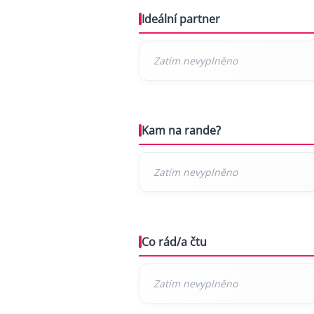
Ideální partner
Kam na rande?
Co rád/a čtu