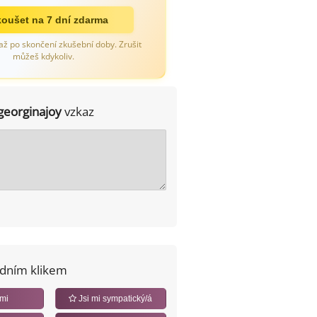
oušet na 7 dní zdarma
až po skončení zkušební doby. Zrušit
můžeš kdykoliv.
georginajoy
vzkaz
edním klikem
 mi
Jsi mi sympatický/á