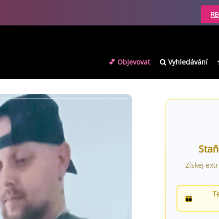
RE
💕 Objevovat
Vyhledávání
Staň
Získej ext
T