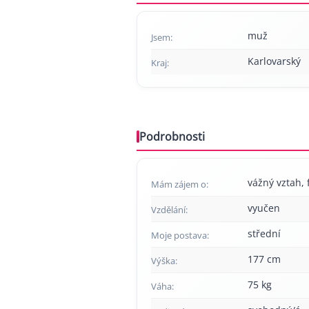
muž
Jsem:
Karlovarský
Kraj:
Podrobnosti
vážný vztah, f
Mám zájem o:
vyučen
Vzdělání:
střední
Moje postava:
177 cm
Výška:
75 kg
Váha: