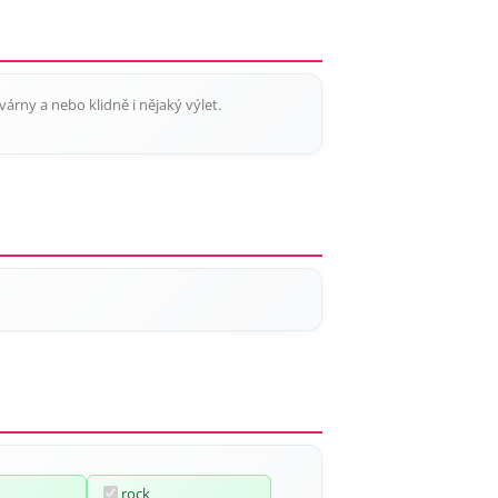
árny a nebo klidně i nějaký výlet.
rock