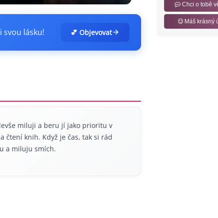
Chci o tobě v
Máš krásný 
i svou lásku!
💕 Objevovat
vše miluji a beru jí jako prioritu v
 čtení knih. Když je čas, tak si rád
u a miluju smích.