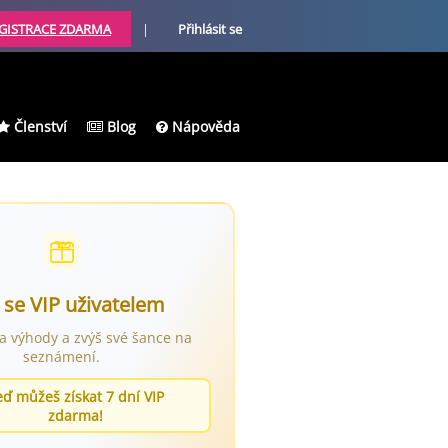
GISTRACE ZDARMA
|
Přihlásit se
Členství
Blog
Nápověda
 se VIP uživatelem
ra výhody a zvýš své šance na
seznámení.
eď můžeš získat 7 dní VIP
zdarma!