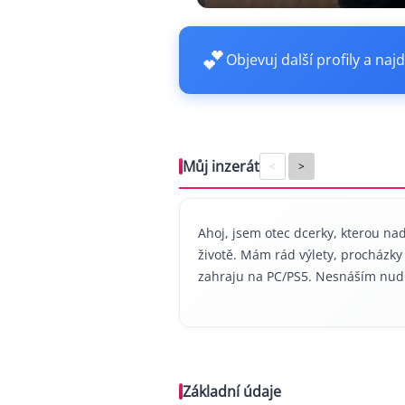
💕
Objevuj další profily a najd
Můj inzerát
<
>
Ahoj, jsem otec dcerky, kterou nade
životě. Mám rád výlety, procházky a
zahraju na PC/PS5. Nesnáším nud
Základní údaje