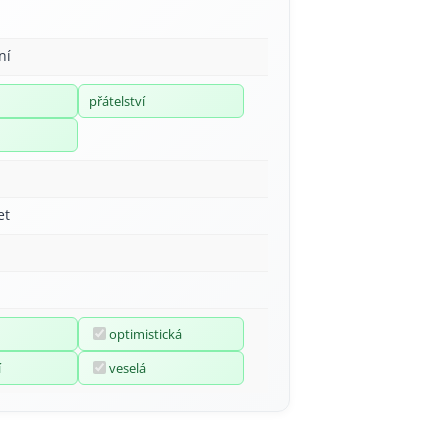
ní
přátelství
et
optimistická
í
veselá