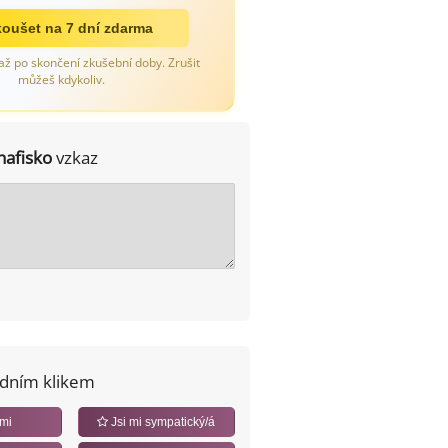
oušet na 7 dní zdarma
až po skončení zkušební doby. Zrušit
můžeš kdykoliv.
hafisko
vzkaz
edním klikem
 mi
Jsi mi sympatický/á