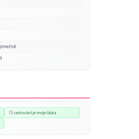
ýjimečně
d
cestování je moje láska