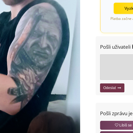
Vyzk
Platba začne 
Pošli uživateli
Odeslat
Pošli zprávu j
Líbíš se