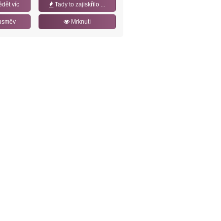
ědět víc
Tady to zajiskřilo ...
úsměv
Mrknutí