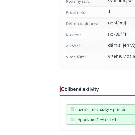
svobodný/á
Rodinný stav:
1
Počet dětí:
neplánuji
Děti do budoucna:
nekouřím
Kouření:
dám si jen v
Alkohol:
v sebe, v osu
V co věřím:
Oblíbené aktivity
baví mě procházky v přírodě
odpočívám čtením knih