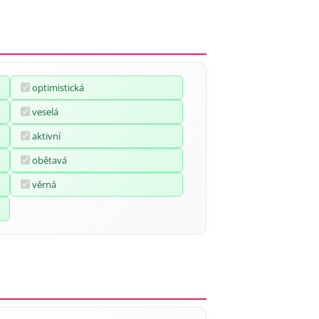
optimistická
veselá
aktivní
obětavá
věrná