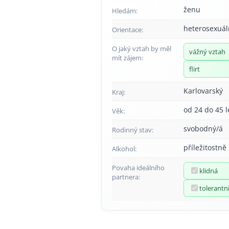
ženu
Hledám:
heterosexuál
Orientace:
O jaký vztah by měl
vážný vztah
mít zájem:
flirt
Karlovarský
Kraj:
od 24 do 45 l
Věk:
svobodný/á
Rodinný stav:
příležitostně
Alkohol:
Povaha ideálního
klidná
partnera:
tolerantn