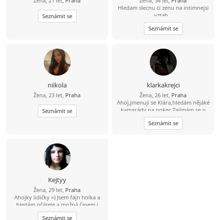
Žena, 21 let,
Praha
Žena, 34 let,
Praha
Hledam slecnu ci zenu na intimnejsi
vztah...
Seznámit se
Seznámit se
niikola
klarkakrejci
Žena, 23 let,
Praha
Žena, 26 let,
Praha
Ahoj,jmenuji se Klára,hledám nějáké
kamarády na pokec.Zajímám se o
Seznámit se
Asijskou kulturu,kreslení a čtení či
Seznámit se
psaní různých příběhů.Pokud se
nudíš a máš zájem o popsání,napiš
mi.Na věku mi nějak nezáleží.Na věk
se zeptej :) Krásný den přeji...
Kejtyy
Žena, 29 let,
Praha
Ahojky lidičky =) Jsem fajn holka a
hledám přátele a možná časem i
něco víc =)
Seznámit se