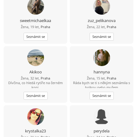
sweetmichaelkaa
zuz_pelikanova
Žena, 19 let,
Praha
Žena, 22 let,
Praha
Seznámit se
Seznámit se
Akikoo
hannyna
Žena, 32 let,
Praha
Žena, 15 let,
Praha
Dívčina, co hledá rytíře na černém
Ráda bych se ti s někým seznámila s
koni.
holkou nebo mužem
Seznámit se
Seznámit se
krystalka23
perydela