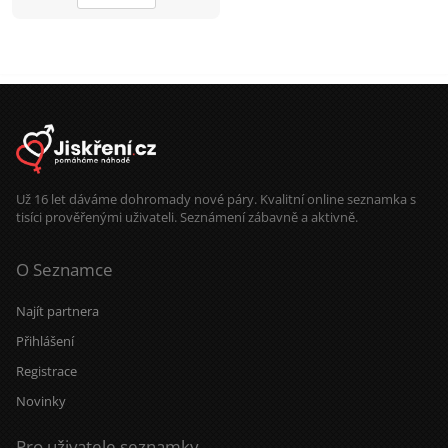
Už 16 let dáváme dohromady nové páry. Kvalitní online seznamka s
tisíci prověřenými uživateli. Seznámení zábavně a aktivně.
O Seznamce
Najít partnera
Přihlášení
Registrace
Novinky
Pro uživatele seznamky