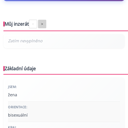
Můj inzerát
<
>
Základní údaje
JSEM:
žena
ORIENTACE:
bisexuální
KRAJ: