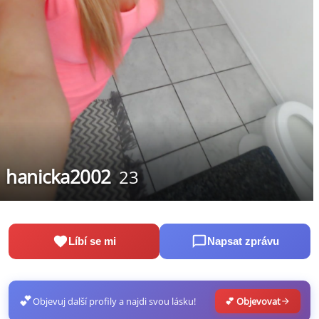
hanicka2002
23
Líbí se mi
Napsat zprávu
💕
Objevuj další profily a najdi svou lásku!
💕 Objevovat