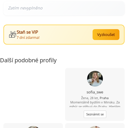
🎁
Staň se VIP
Vyzkoušet
7 dní zdarma!
Další podobné profily
sofia_swe
Žena, 28 let,
Praha
Momentálně bydlím v Minsku. Za
měsíc se stěhuji do Prahy. Hledám
muže z Prahy)
Seznámit se