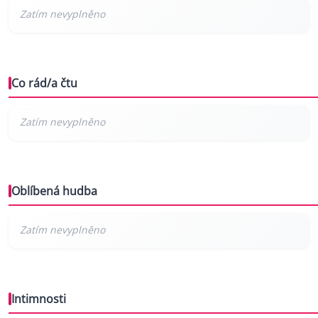
Co rád/a čtu
Oblíbená hudba
Intimnosti