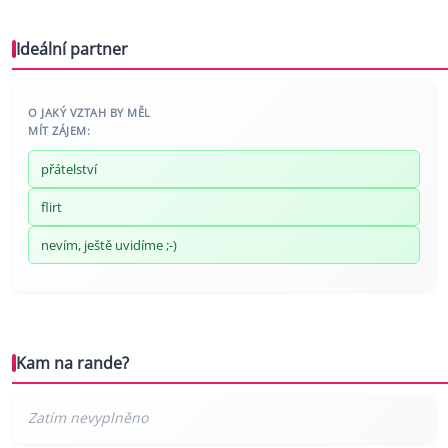
Ideální partner
O JAKÝ VZTAH BY MĚL
MÍT ZÁJEM:
přátelství
flirt
nevím, ještě uvidíme ;-)
Kam na rande?