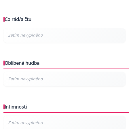
Co rád/a čtu
Oblíbená hudba
Intimnosti