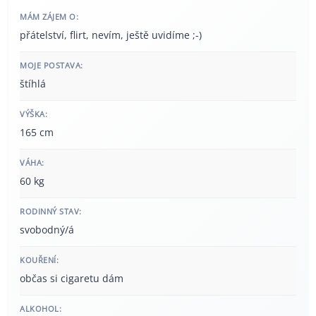
MÁM ZÁJEM O:
přátelství, flirt, nevím, ještě uvidíme ;-)
MOJE POSTAVA:
štíhlá
VÝŠKA:
165 cm
VÁHA:
60 kg
RODINNÝ STAV:
svobodný/á
KOUŘENÍ:
občas si cigaretu dám
ALKOHOL: