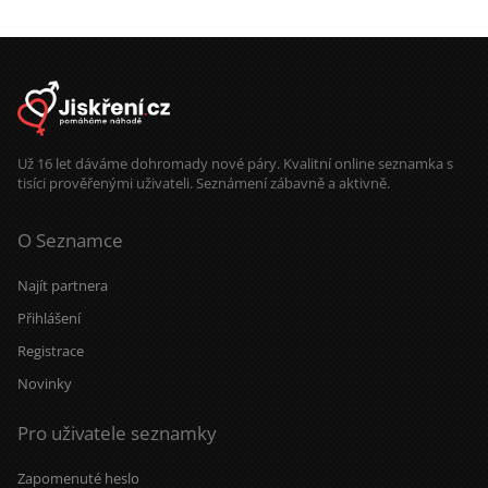
Už 16 let dáváme dohromady nové páry. Kvalitní online seznamka s
tisíci prověřenými uživateli. Seznámení zábavně a aktivně.
O Seznamce
Najít partnera
Přihlášení
Registrace
Novinky
Pro uživatele seznamky
Zapomenuté heslo