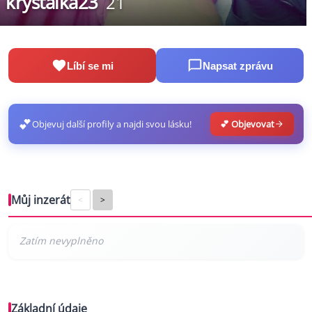
krystalka23
21
Líbí se mi
Napsat zprávu
💕
Objevuj další profily a najdi svou lásku!
💕 Objevovat
Můj inzerát
<
>
Základní údaje