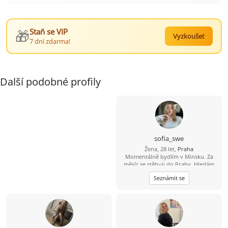
🎁
Staň se VIP
Vyzkoušet
7 dní zdarma!
Další podobné profily
sofia_swe
Žena, 28 let,
Praha
Momentálně bydlím v Minsku. Za
měsíc se stěhuji do Prahy. Hledám
muže z Prahy)
Seznámit se