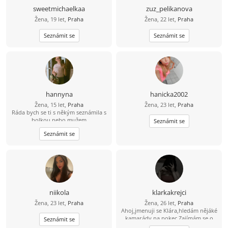
sweetmichaelkaa
zuz_pelikanova
Žena, 19 let,
Praha
Žena, 22 let,
Praha
Seznámit se
Seznámit se
hannyna
hanicka2002
Žena, 15 let,
Praha
Žena, 23 let,
Praha
Ráda bych se ti s někým seznámila s
holkou nebo mužem
Seznámit se
Seznámit se
niikola
klarkakrejci
Žena, 23 let,
Praha
Žena, 26 let,
Praha
Ahoj,jmenuji se Klára,hledám nějáké
kamarády na pokec.Zajímám se o
Seznámit se
Asijskou kulturu,kreslení a čtení či