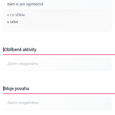
dám si jen výjimečně
V CO VĚŘÍM:
v sebe
Oblíbené aktivity
Moje povaha