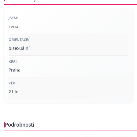
JSEM:
žena
ORIENTACE:
bisexuální
KRAJ:
Praha
VĚK:
21 let
Podrobnosti