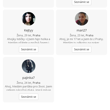
Seznámit se
psaní různých příběhů.Pokud se
nudíš a máš zájem o popsání,napiš
mi.Na věku mi nějak nezáleží.Na věk
se zeptej :) Krásný den přeji...
Kejtyy
mari27
Žena, 29 let,
Praha
Žena, 23 let,
Praha
Ahojky lidičky =) Jsem fajn holka a
Ahoj, je mi 17 let a jsem bi z Prahy.
hledám přátele a možná časem i
Hledám tu někoho na pokec,
něco víc =)
kamarádství, nebo i vztah ve věku
Seznámit se
Seznámit se
cca 16-23 let.
pajinka7
Žena, 24 let,
Praha
Ahoj, hledám parťáka pro život. Jsem
celkem náročná dívka, která miluje
adrenalin a nesedí doma na zadku.
Seznámit se
Prý jsem milá, nezkrotná, divoká a
trošku víc šílená blondýnka:)