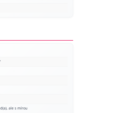
'
ád(a), ale s mírou