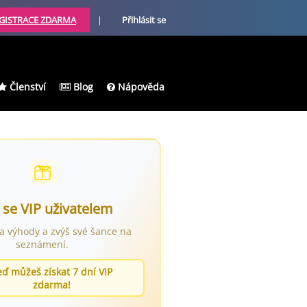
GISTRACE ZDARMA
|
Přihlásit se
Členství
Blog
Nápověda
 se VIP uživatelem
ra výhody a zvýš své šance na
seznámení.
eď můžeš získat 7 dní VIP
zdarma!