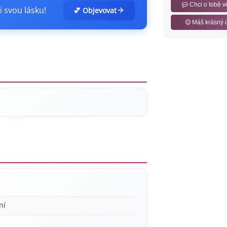
Chci o tobě v
i svou lásku!
💕 Objevovat
Máš krásný 
ní