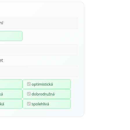
ní
et
optimistická
ká
dobrodružná
ká
spolehlivá