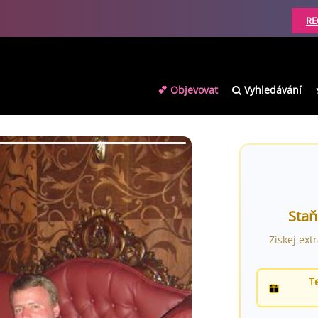
RE
💕 Objevovat
Vyhledávání
Staň
Získej ext
T