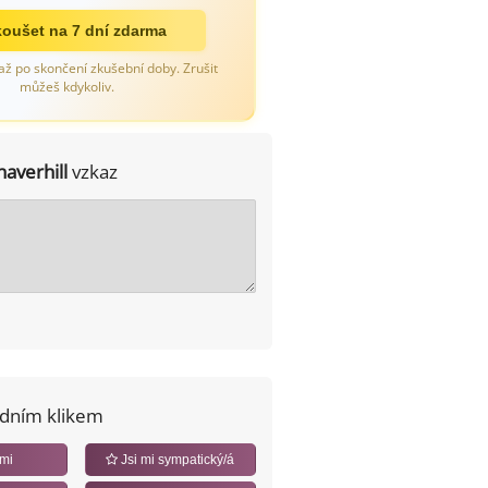
oušet na 7 dní zdarma
až po skončení zkušební doby. Zrušit
můžeš kdykoliv.
haverhill
vzkaz
edním klikem
 mi
Jsi mi sympatický/á