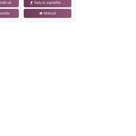
ědět víc
Tady to zajiskřilo ...
úsměv
Mrknutí