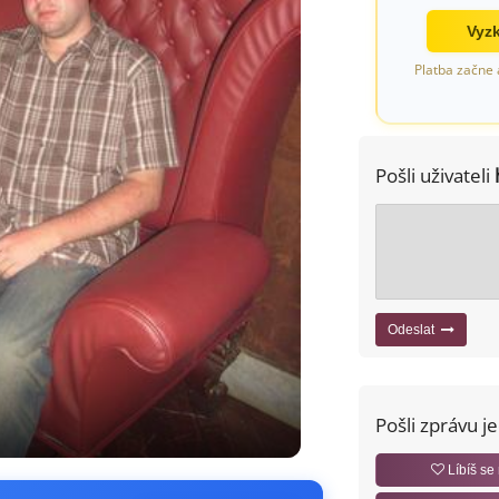
Vyzk
Platba začne 
Pošli uživateli
Odeslat
Pošli zprávu j
Líbíš se