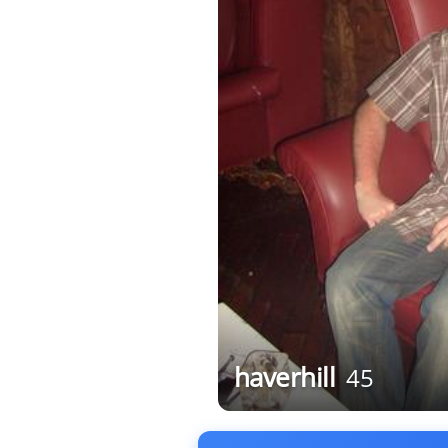
haverhill
45