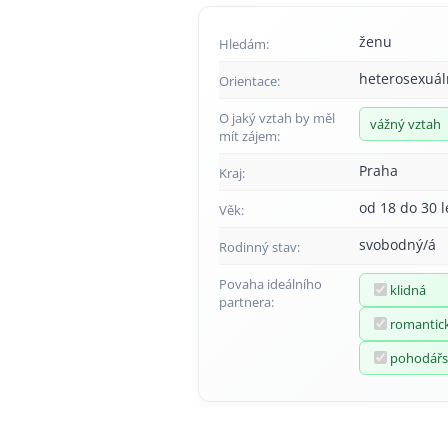
ženu
Hledám:
heterosexuál
Orientace:
O jaký vztah by měl
vážný vztah
mít zájem:
Praha
Kraj:
od 18 do 30 l
Věk:
svobodný/á
Rodinný stav:
Povaha ideálního
klidná
partnera:
romantic
pohodářs