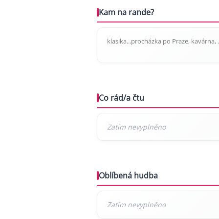
Kam na rande?
klasika...procházka po Praze, kavárna, .
Co rád/a čtu
Oblíbená hudba