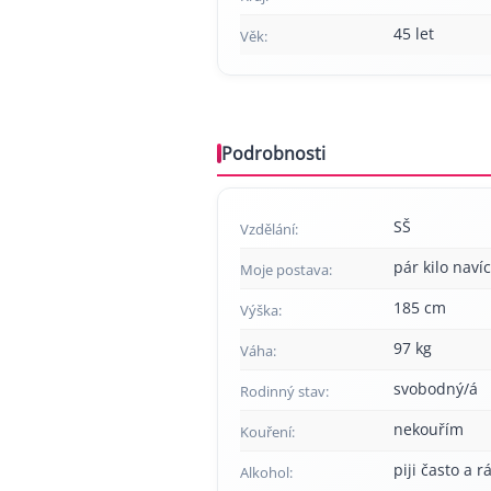
45 let
Věk:
Podrobnosti
SŠ
Vzdělání:
pár kilo navíc
Moje postava:
185 cm
Výška:
97 kg
Váha:
svobodný/á
Rodinný stav:
nekouřím
Kouření:
piji často a r
Alkohol: