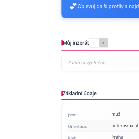
💕
Objevuj další profily a najd
Můj inzerát
<
>
Základní údaje
muž
Jsem:
heterosexuál
Orientace:
Praha
Kraj: