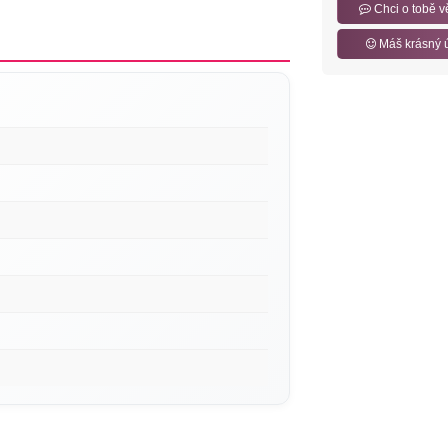
Chci o tobě v
Máš krásný 