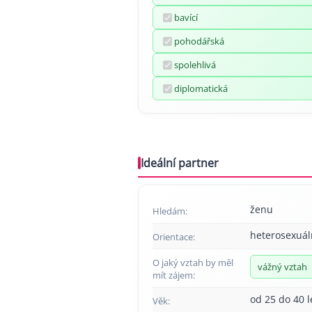
bavící
pohodářská
spolehlivá
diplomatická
Ideální partner
ženu
Hledám:
heterosexuál
Orientace:
O jaký vztah by měl
vážný vztah
mít zájem:
od 25 do 40 l
Věk: