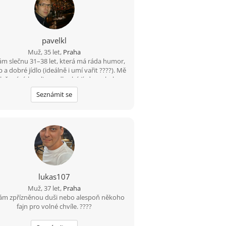
pavelkl
Muž, 35 let,
Praha
m slečnu 31–38 let, která má ráda humor,
a dobré jídlo (ideálně i umí vařit ????). Mě
 lyžování, bowling a dlouhé jízdy na kole –
km beru jako výzvu, ne utrpení. Hledám
Seznámit se
ho, s kým bude fajn nejen na výletě, ale i
doma u večeře.
lukas107
Muž, 37 let,
Praha
ám zpřízněnou duši nebo alespoň někoho
fajn pro volné chvíle. ????