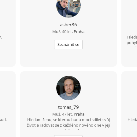
asher86
Muž, 40 let,
Praha
.
Hledá
pohyb 
Seznámit se
baví
80 
něko
tomas_79
Muž, 47 let,
Praha
sud.
Hledám ženu, se kterou budu moci sdílet svůj
Hled
život a radovat se z každého nového dne v její
společnosti