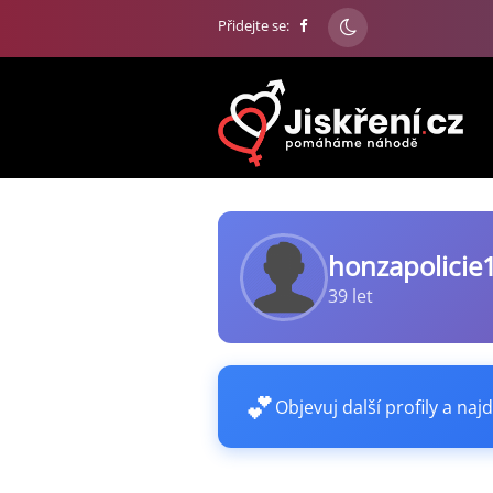
Přidejte se:
honzapolicie
39 let
💕
Objevuj další profily a najd