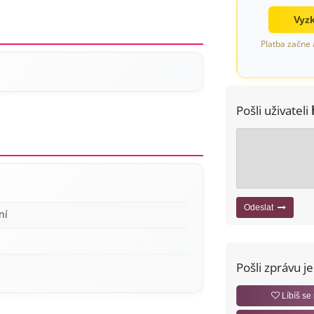
Vyzk
Platba začne 
Pošli uživateli
Odeslat
ní
Pošli zprávu j
Líbíš se