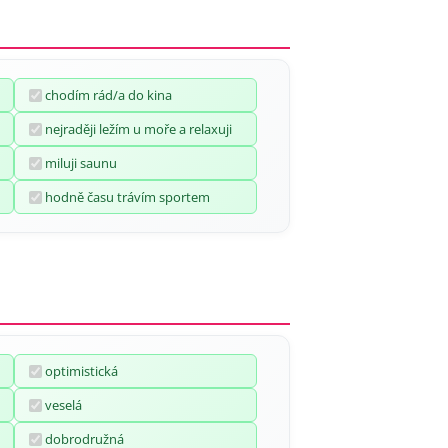
chodím rád/a do kina
nejraději ležím u moře a relaxuji
miluji saunu
hodně času trávím sportem
optimistická
veselá
dobrodružná