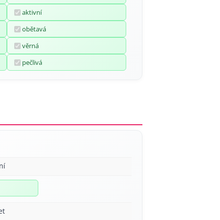
aktivní
obětavá
věrná
pečlivá
ní
et