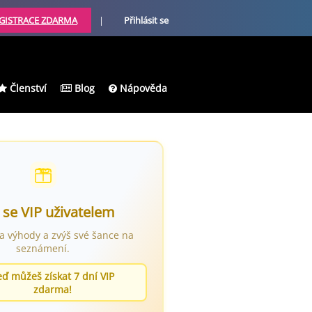
GISTRACE ZDARMA
|
Přihlásit se
Členství
Blog
Nápověda
 se VIP uživatelem
ra výhody a zvýš své šance na
seznámení.
eď můžeš získat 7 dní VIP
zdarma!