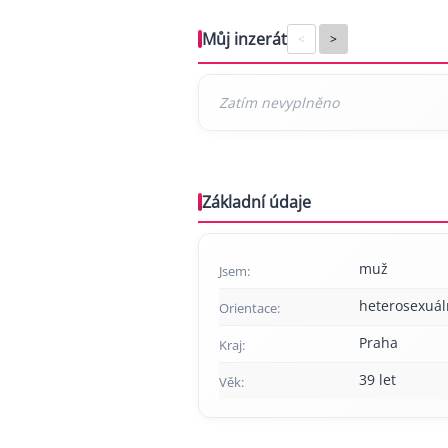
Můj inzerát
<
>
Základní údaje
muž
Jsem:
heterosexuál
Orientace:
Praha
Kraj:
39 let
Věk: