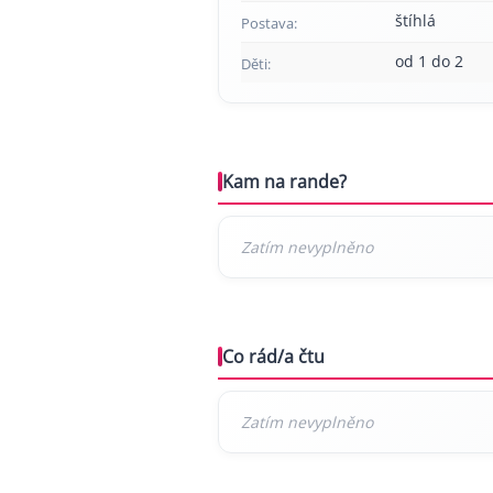
štíhlá
Postava:
od 1 do 2
Děti:
Kam na rande?
Co rád/a čtu