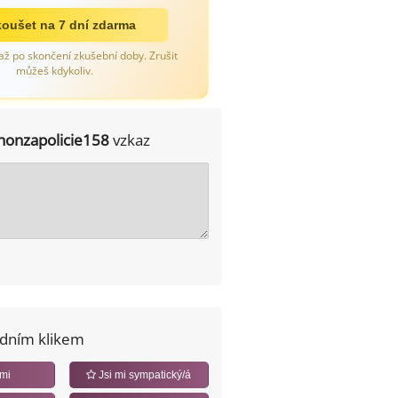
oušet na 7 dní zdarma
až po skončení zkušební doby. Zrušit
můžeš kdykoliv.
honzapolicie158
vzkaz
edním klikem
 mi
Jsi mi sympatický/á