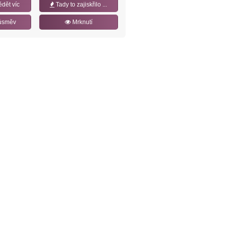
ědět víc
Tady to zajiskřilo ...
úsměv
Mrknutí