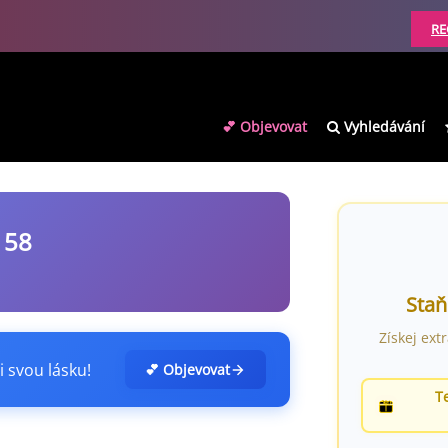
RE
💕 Objevovat
Vyhledávání
158
Staň
Získej ext
i svou lásku!
💕 Objevovat
T