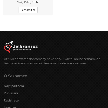
Muž, 45 let,
Praha
třeba se domluvíme rovnou na
schůzce nebo si vyměníme kontakt.
Seznámit se
Každopádně mé Tel.číslo 735731152.
Stačí napsat a ja se ozvu...:-))...
Už 16 let dáváme dohromady nové páry. Kvalitní online seznamka s
tisíci prověřenými uživateli. Seznámení zábavně a aktivně.
O Seznamce
Najít partnera
Přihlášení
Registrace
Novinky