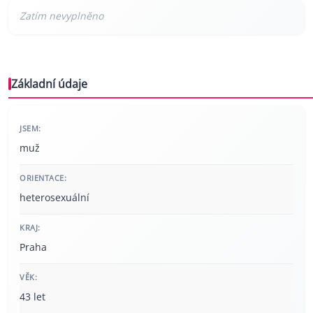
Základní údaje
JSEM:
muž
ORIENTACE:
heterosexuální
KRAJ:
Praha
VĚK:
43 let