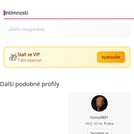
Intimnosti
🎁
Staň se VIP
Vyzkoušet
7 dní zdarma!
Další podobné profily
toma3891
Muž, 42 let,
Praha
Seznámit se