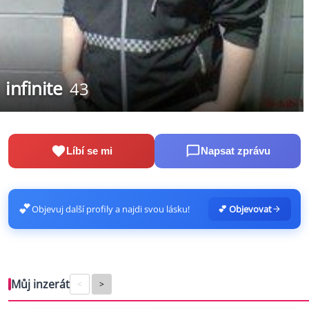
infinite
43
Líbí se mi
Napsat zprávu
💕
Objevuj další profily a najdi svou lásku!
💕 Objevovat
Můj inzerát
<
>