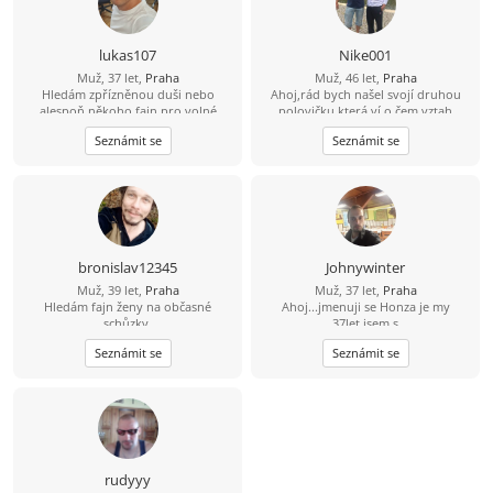
lukas107
Nike001
Muž, 37 let,
Praha
Muž, 46 let,
Praha
Hledám zpřízněnou duši nebo
Ahoj,rád bych našel svojí druhou
alespoň někoho fajn pro volné
polovičku,která ví o čem vztah
chvíle. ????
je,která ví co je upřímnost,věrnost a
Seznámit se
Seznámit se
láska jeden k druhému,ale
přestávám věřit že existuje
bronislav12345
Johnywinter
Muž, 39 let,
Praha
Muž, 37 let,
Praha
Hledám fajn ženy na občasné
Ahoj...jmenuji se Honza je my
schůzky.
37let,jsem s
prahy,svobodný,bezdětní. Touto
Seznámit se
Seznámit se
cestou bych se rad seznámil se
sympatickou slečnou/ženou která vi
co chce a myslí to s tím seznamenim
vážně a nechce si jen dopisovat ale
chce a je ochotná vyměnit písmenka
za realné/osobní seznámení. Pokud
ještě existuje slečna/žena která má
stejný pohled a názor na věc, tak
rudyyy
budu moc rád když my napíšeš a