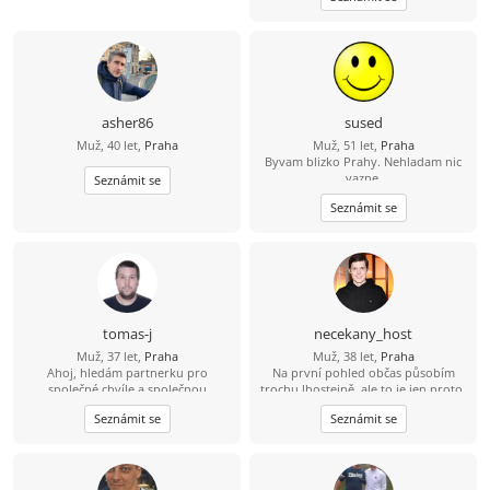
asher86
sused
Muž, 40 let,
Praha
Muž, 51 let,
Praha
Byvam blizko Prahy. Nehladam nic
vazne.
Seznámit se
Seznámit se
tomas-j
necekany_host
Muž, 37 let,
Praha
Muž, 38 let,
Praha
Ahoj, hledám partnerku pro
Na první pohled občas působím
společné chvíle a společnou
trochu lhostejně, ale to je jen proto,
budoucnost. Rád bych se s někým
že svět raději tiše vnímám, než abych
Seznámit se
Seznámit se
seznámil. Věřím, že skutečné
měl potřebu ho neustále
partnerství mezi 2 lidmi existuje. S
komentovat. Pokud se se mnou
pozdravem, Tomáš
naučíš sdílet tohle ticho, jiskra
přeskočí sama.