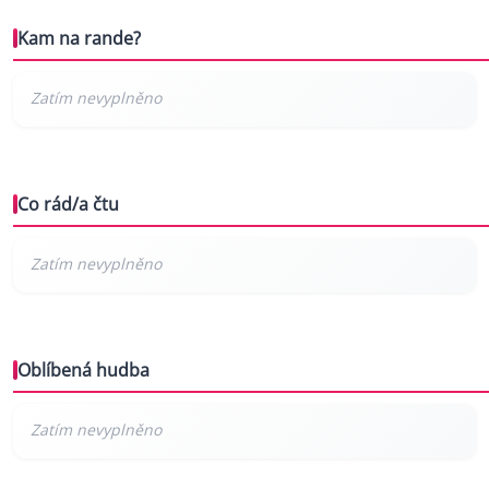
Kam na rande?
Co rád/a čtu
Oblíbená hudba