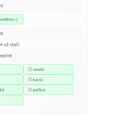
ní
uvidíme ;-)
et
m už stačí
imečně
í
veselá
bavící
ká
pečlivá