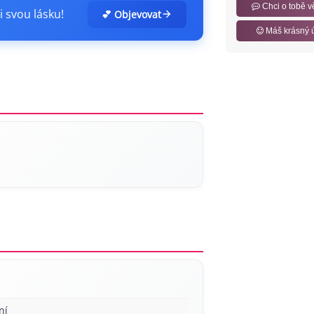
Chci o tobě v
i svou lásku!
💕 Objevovat
Máš krásný 
ní