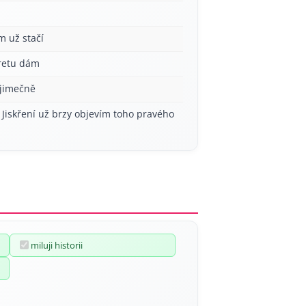
m už stačí
aretu dám
ýjimečně
 Jiskření už brzy objevím toho pravého
miluji historii