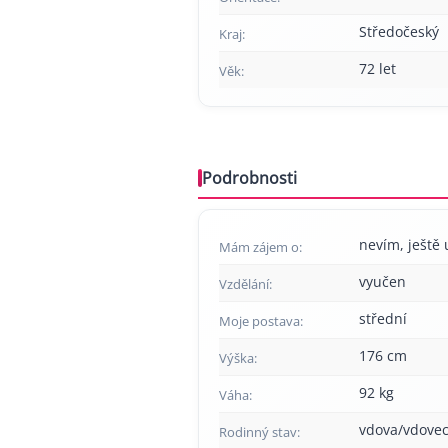
Středočeský
Kraj:
72 let
Věk:
Podrobnosti
nevím, ještě 
Mám zájem o:
vyučen
Vzdělání:
střední
Moje postava:
176 cm
Výška:
92 kg
Váha:
vdova/vdove
Rodinný stav: