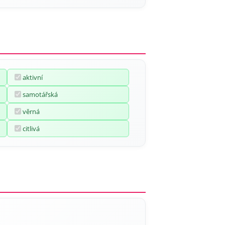
aktivní
samotářská
věrná
citlivá