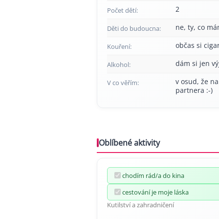
2
Počet dětí:
ne, ty, co má
Děti do budoucna:
občas si cig
Kouření:
dám si jen v
Alkohol:
v osud, že na
V co věřím:
partnera :-)
Oblíbené aktivity
chodím rád/a do kina
cestování je moje láska
Kutilství a zahradničení