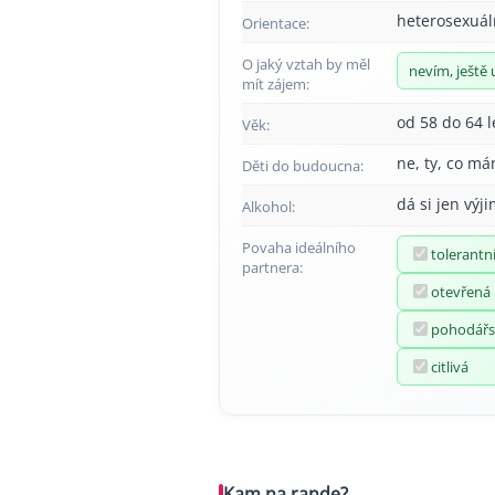
heterosexuál
Orientace:
O jaký vztah by měl
nevím, ještě 
mít zájem:
od 58 do 64 l
Věk:
ne, ty, co má
Děti do budoucna:
dá si jen výj
Alkohol:
Povaha ideálního
tolerantn
partnera:
otevřená
pohodářs
citlivá
Kam na rande?