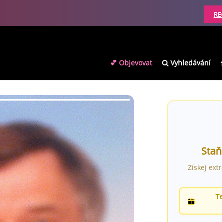
RE
💕 Objevovat
Vyhledávání
Staň
Získej ext
T