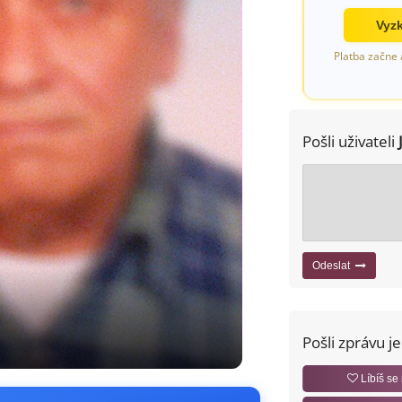
Vyzk
Platba začne 
Pošli uživateli
Odeslat
Pošli zprávu j
Líbíš se