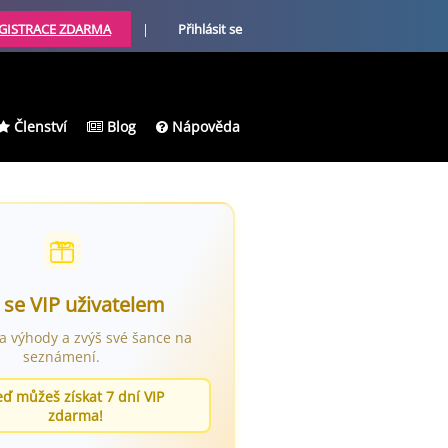
GISTRACE ZDARMA
|
Přihlásit se
Členství
Blog
Nápověda
 se VIP uživatelem
ra výhody a zvýš své šance na
seznámení.
eď můžeš získat 7 dní VIP
zdarma!