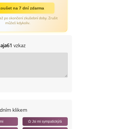
oušet na 7 dní zdarma
až po skončení zkušební doby. Zrušit
můžeš kdykoliv.
Jaja61
vzkaz
edním klikem
 mi
Jsi mi sympatický/á