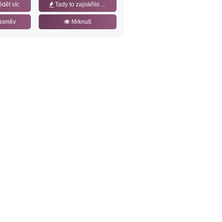
ědět víc
Tady to zajiskřilo ...
úsměv
Mrknutí