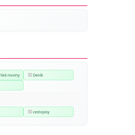
ské noviny
Deník
cestopisy