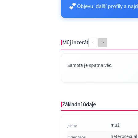
💕
Objevuj další profily a najd
Můj inzerát
<
>
Samota je spatna věc.
Základní údaje
muž
Jsem:
heterosexuál
Orientace: