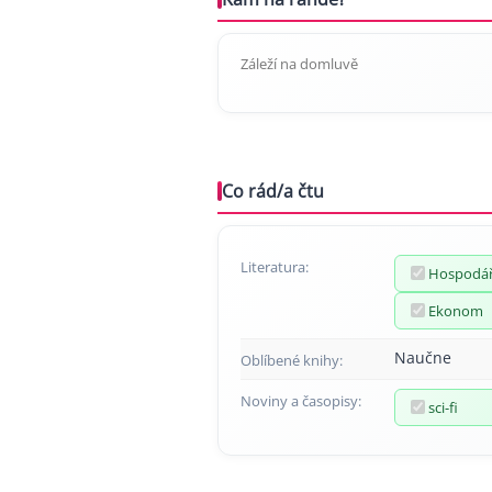
Záleží na domluvě
Co rád/a čtu
Literatura:
Hospodář
Ekonom
Naučne
Oblíbené knihy:
Noviny a časopisy:
sci-fi