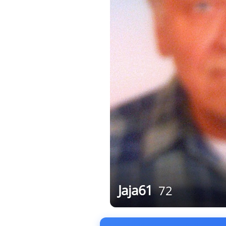
Jaja61
72