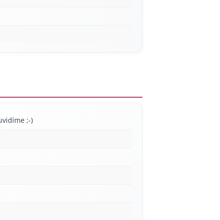
uvidíme ;-)
c