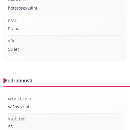
heterosexuální
KRAJ:
Praha
VĚK:
56 let
Podrobnosti
MÁM ZÁJEM O:
vážný vztah
VZDĚLÁNÍ:
SŠ