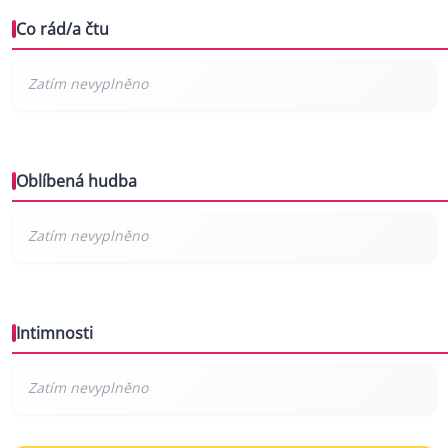
Co rád/a čtu
Oblíbená hudba
Intimnosti