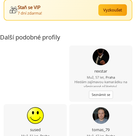
🎁
Staň se VIP
Vyzkoušet
7 dní zdarma!
Další podobné profily
rexstar
Muž, 57 let,
Praha
Hledám zajímavou kamarádku na
všestranné přátelství.
Seznámit se
sused
tomas_79
Muž, 51 let,
Praha
Muž, 47 let,
Praha