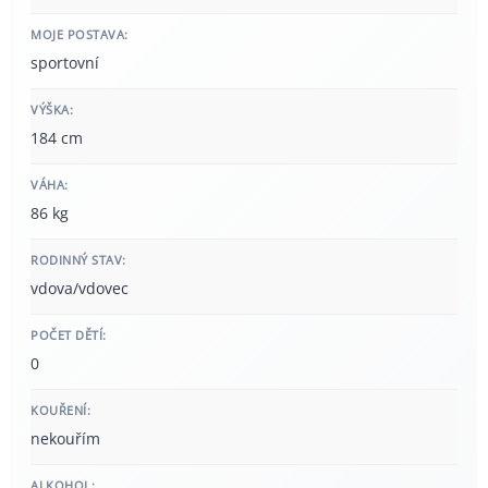
MOJE POSTAVA:
sportovní
VÝŠKA:
184 cm
VÁHA:
86 kg
RODINNÝ STAV:
vdova/vdovec
POČET DĚTÍ:
0
KOUŘENÍ:
nekouřím
ALKOHOL: