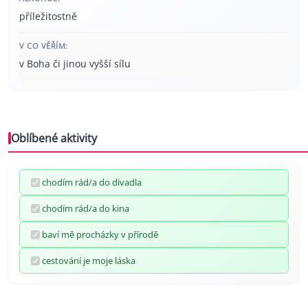
příležitostně
V CO VĚŘÍM:
v Boha či jinou vyšší sílu
Oblíbené aktivity
chodím rád/a do divadla
chodím rád/a do kina
baví mě procházky v přírodě
cestování je moje láska