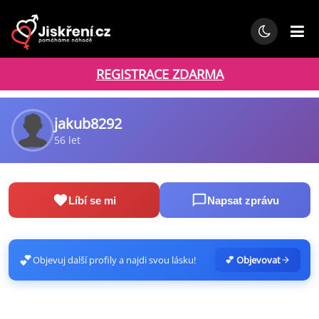
REGISTRACE ZDARMA
jakub8292
56 let
Líbí se mi
Napsat zprávu
💕
Objevuj další profily a najdi svou lásku!
💕 Objevovat