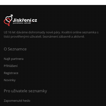
Už 16 let dáváme dohromady nové páry. Kvalitní online seznamka s
tisíci prověřenými uživateli. Seznámení zábavně a aktivně.
O Seznamce
Najít partnera
Přihlášení
Registrace
Novinky
Pro uživatele seznamky
Zapomenuté heslo