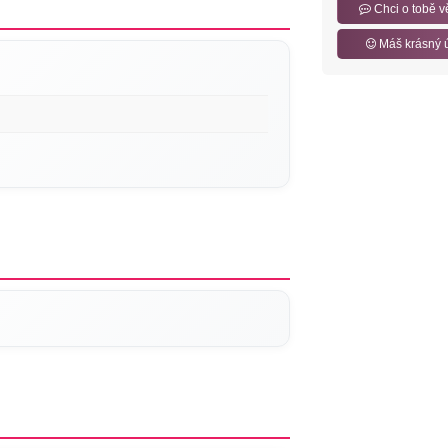
Chci o tobě v
Máš krásný 