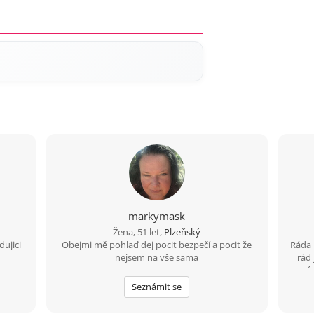
markymask
Žena, 51 let,
Plzeňský
dujici
Obejmi mě pohlaď dej pocit bezpečí a pocit že
Ráda 
nejsem na vše sama
rád 
rá
zaj
Seznámit se