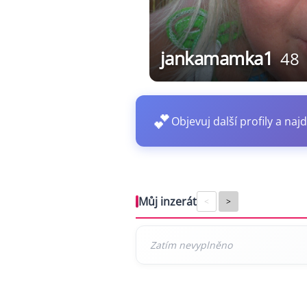
jankamamka1
48
💕
Objevuj další profily a najd
Můj inzerát
<
>