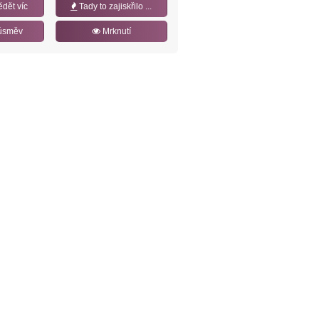
ědět víc
Tady to zajiskřilo ...
úsměv
Mrknutí