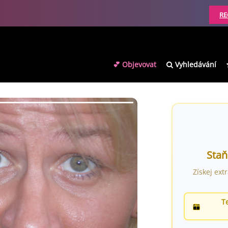
RE
💕 Objevovat
Vyhledávání
Staň
Získej ext
T