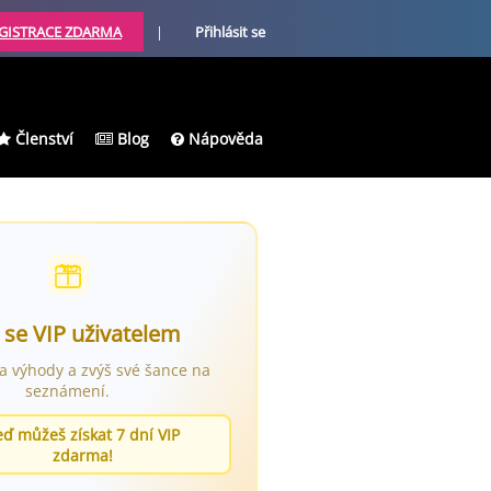
GISTRACE ZDARMA
|
Přihlásit se
Členství
Blog
Nápověda
 se VIP uživatelem
ra výhody a zvýš své šance na
seznámení.
eď můžeš získat 7 dní VIP
zdarma!