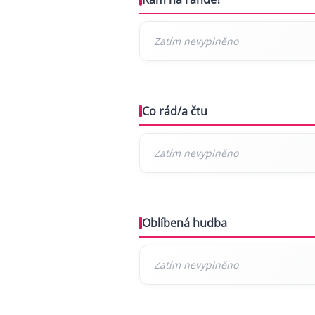
Co rád/a čtu
Oblíbená hudba