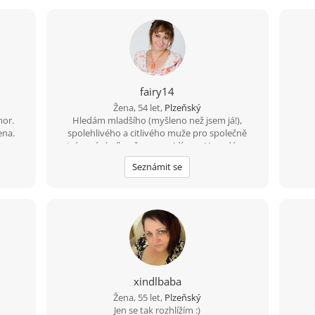
fairy14
Žena, 54 let,
Plzeňský
mor.
Hledám mladšího (myšleno než jsem já!),
ena.
spolehlivého a citlivého muže pro společně
o a
strávené chvíle... časem uvidíme... Vypadám o
da si
dost mladší, než říká kalendář, a taky jsem tak
Seznámit se
uto
nastavená - nechci žádného usedlého páprdu!
 a
UPOZORNĚNÍ: Pánové s nevyřešenými vztahy a
 ????
minulostí nechť mi nepíší. Taktéž ti, kteří jsou
nad 100 km od Plzně. Děkuji.
xindlbaba
Žena, 55 let,
Plzeňský
Jen se tak rozhlížím :)