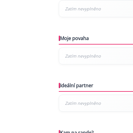
Moje povaha
Ideální partner
Kam na rande?