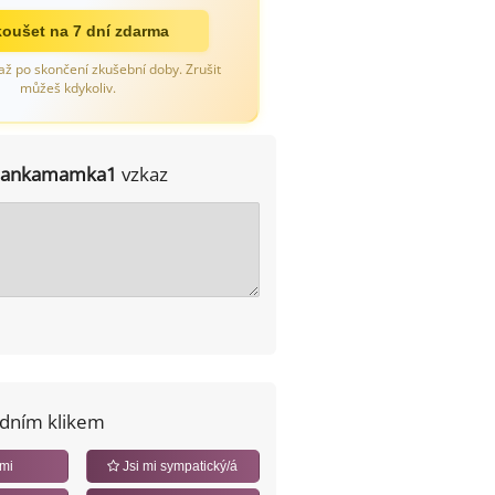
oušet na 7 dní zdarma
až po skončení zkušební doby. Zrušit
můžeš kdykoliv.
jankamamka1
vzkaz
edním klikem
 mi
Jsi mi sympatický/á