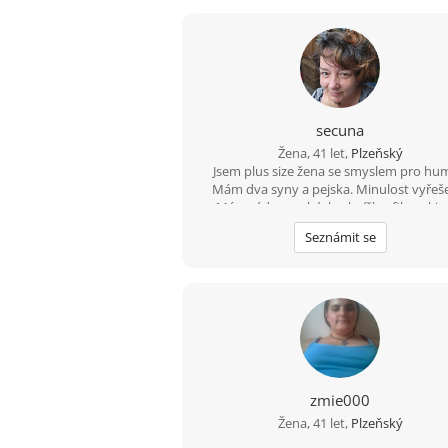
secuna
Žena, 41 let,
Plzeňský
Jsem plus size žena se smyslem pro hu
Mám dva syny a pejska. Minulost vyřeš
Mám ráda procházky, knížky, filmy, kin
divadlo, ale i pohodové večery doma. Rá
Seznámit se
zahraju deskovku nebo karetní hry. To
cestou hledám spolehlivého, hodného
zodpovědného muže, který se nebojí dětí
zmie000
Žena, 41 let,
Plzeňský