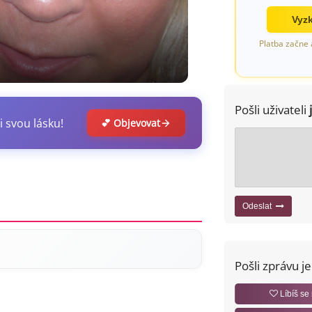
Vyzk
Platba začne 
Pošli uživateli
i svou lásku!
💕 Objevovat
Odeslat
Pošli zprávu j
Líbíš se