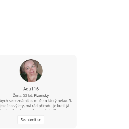
Adu116
Žena, 53 let,
Plzeňský
bych se seznámila s mužem který nekouří,
jezdí na výlety, má rád přírodu, je kutil. Já
da chodím plavat a fotografuji přírodu a
ímavá místa, jsem rozvedená s vyřešenou
Seznámit se
minulostí.