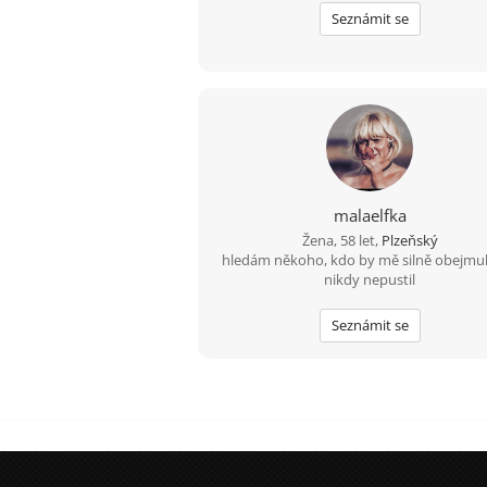
Seznámit se
malaelfka
Žena, 58 let,
Plzeňský
hledám někoho, kdo by mě silně obejmul
nikdy nepustil
Seznámit se