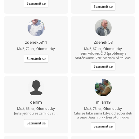
Seznámit se
Seznámit se
zdenek5311
Zdenekl58
Muž, 72 let,
Olomoucký
Muž, 67 let,
Olomoucký
Jsem vdovec ČID (problémy s
ploténkami). Zde hledám přítelkyni
Seznámit se
se současnou fotkou, později snad i
Seznámit se
více, nekuřačku. Z okresů Prostějov,
Olomouc, Vyškov sever, Přerov
západ, spíše klidnější povahy.
denim
milan19
Muž, 66 let,
Olomoucký
Muž, 76 let,
Olomoucký
Ještě jednou se zamilovat....
Cítíš se také sama když odjedou děti
a vnoučata. I v našem věku nám
může být spolu dobře.Napiš,
Seznámit se
Seznámit se
prosím, pokud ti schází pohlazení
atd. .