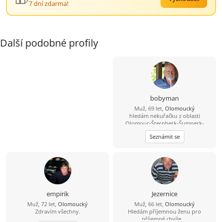
7 dní zdarma!
Další podobné profily
bobyman
Muž, 69 let,
Olomoucký
hledám nekuřačku z oblasti
Olomouc-Šternberk-Šumperk-
Konice, 55+(mladší mě prosím
Seznámit se
nekontaktujte, nebudu odpovídat),
setkávání se zatím třeba jen o
víkendu nebo účast na akcích (kino,
divadlo, hudba, turistika, výlety na
kole či autem..) i obejmutí se... a
když to bude fungovat tak i častěji,
nebo i společné žití. Žijme TEĎ,
minuty se vlečou, ale roky
empirik
Jezernice
nenávratně utíkají,,,
Muž, 72 let,
Olomoucký
Muž, 66 let,
Olomoucký
Zdravím všechny.
Hledám příjemnou ženu pro
příjemné chvíle....