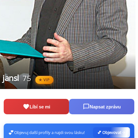
jansl
75
VIP
Líbí se mi
Napsat zprávu
💕
Objevuj další profily a najdi svou lásku!
💕 Objevovat