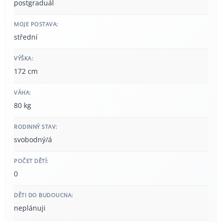
postgraduál
MOJE POSTAVA:
střední
VÝŠKA:
172 cm
VÁHA:
80 kg
RODINNÝ STAV:
svobodný/á
POČET DĚTÍ:
0
DĚTI DO BUDOUCNA:
neplánuji