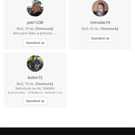
petr1238
miroslav19
Muž, 70 let,
Olomoucký
Muž, 65 let,
Olomoucký
ženu pro lásku a pohodu ....
Seznámit se
Seznámit se
bobin72
Muž, 75 let,
Olomoucký
Samota je na nic, hledám
kamarádku, přítelkyni, milenku na
kulturu, výlety welness
Seznámit se