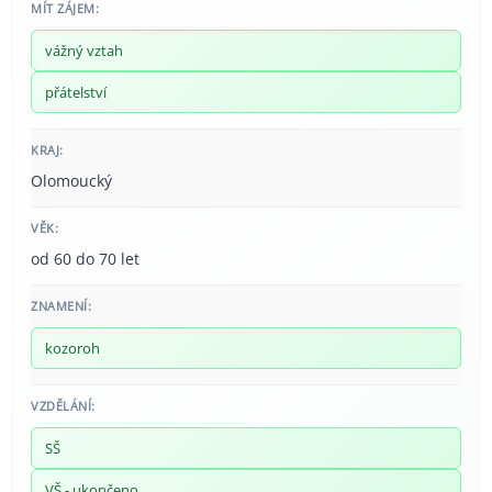
MÍT ZÁJEM:
vážný vztah
přátelství
KRAJ:
Olomoucký
VĚK:
od 60 do 70 let
ZNAMENÍ:
kozoroh
VZDĚLÁNÍ:
SŠ
VŠ - ukončeno