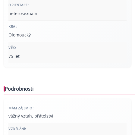
ORIENTACE:
heterosexuální
KRAJ:
Olomoucký
VĚK:
75 let
Podrobnosti
MÁM ZÁJEM O:
vážný vztah, přátelství
VZDĚLÁNÍ: