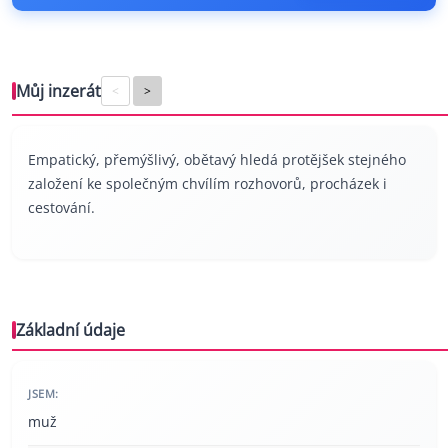
Můj inzerát
<
>
Empatický, přemýšlivý, obětavý hledá protějšek stejného
založení ke společným chvílím rozhovorů, procházek i
cestování.
Základní údaje
JSEM:
muž