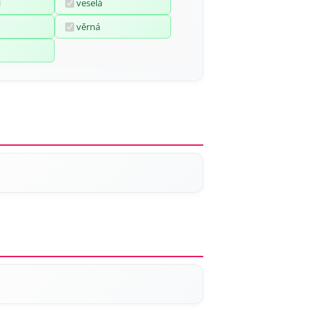
í
veselá
věrná