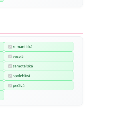
romantická
veselá
samotářská
spolehlivá
pečlivá