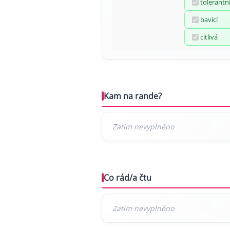
tolerantn
bavící
citlivá
Kam na rande?
Co rád/a čtu