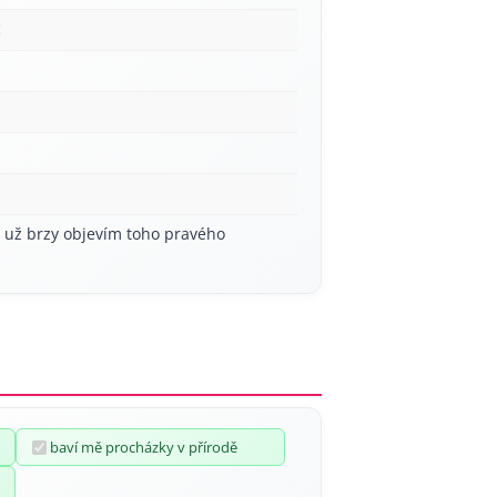
c
í už brzy objevím toho pravého
baví mě procházky v přírodě