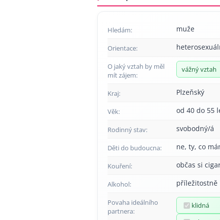
muže
Hledám:
heterosexuál
Orientace:
O jaký vztah by měl
vážný vztah
mít zájem:
Plzeňský
Kraj:
od 40 do 55 l
Věk:
svobodný/á
Rodinný stav:
ne, ty, co má
Děti do budoucna:
občas si ciga
Kouření:
příležitostně
Alkohol:
Povaha ideálního
klidná
partnera: