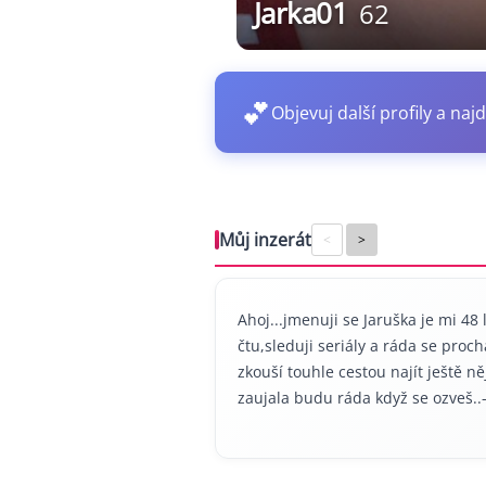
Jarka01
62
💕
Objevuj další profily a najd
Můj inzerát
<
>
Ahoj...jmenuji se Jaruška je mi 48
čtu,sleduji seriály a ráda se proc
zkouší touhle cestou najít ještě ně
zaujala budu ráda když se ozveš..-