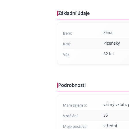
Základní údaje
žena
Jsem:
Plzeňský
Kraj:
62 let
Věk:
Podrobnosti
vážný vztah, 
Mám zájem o:
SŠ
Vzdělání:
střední
Moje postava: