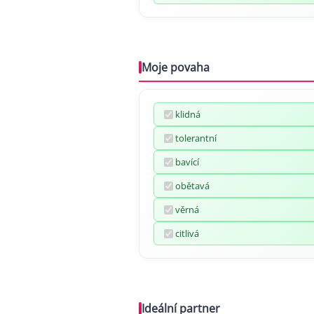
Moje povaha
klidná
tolerantní
bavící
obětavá
věrná
citlivá
Ideální partner