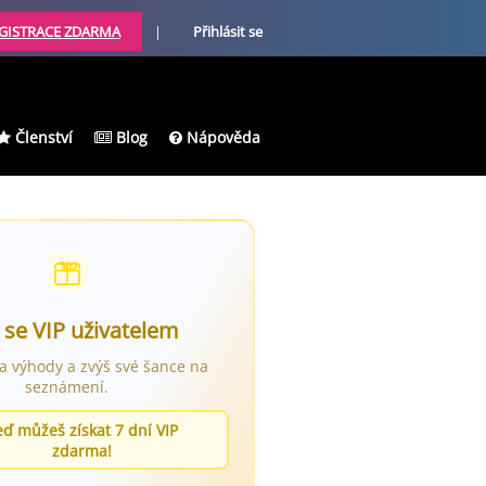
GISTRACE ZDARMA
|
Přihlásit se
Členství
Blog
Nápověda
 se VIP uživatelem
ra výhody a zvýš své šance na
seznámení.
eď můžeš získat 7 dní VIP
zdarma!