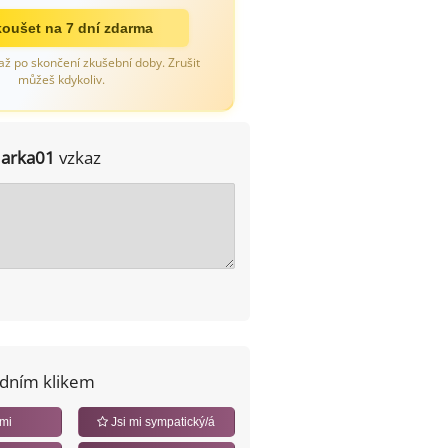
oušet na 7 dní zdarma
až po skončení zkušební doby. Zrušit
můžeš kdykoliv.
Jarka01
vzkaz
edním klikem
 mi
Jsi mi sympatický/á