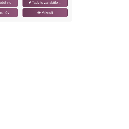
ědět víc
Tady to zajiskřilo ...
úsměv
Mrknutí