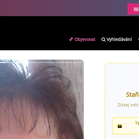
RE
💕 Objevovat
Vyhledávání
Staň
Získej ext
T