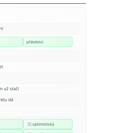
ní
přátelství
et
m už stačí
retu dá
optimistická