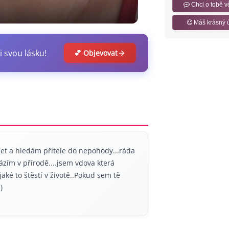
Chci o tobě v
Máš krásný 
i svou lásku!
💕 Objevovat
 let a hledám přítele do nepohody...ráda
házím v přírodě....jsem vdova která
jaké to štěstí v životě..Pokud sem tě
)