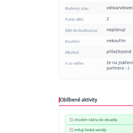
vdova/vdove
Rodinný stav:
2
Počet dětí:
neplánuji
Děti do budoucna:
nekouřím
Kouření:
příležitostně
Alkohol:
že na Jiskřen
V co věřím:
partnera :-)
Oblíbené aktivity
chodím rád/a do divadla
miluji české seriály