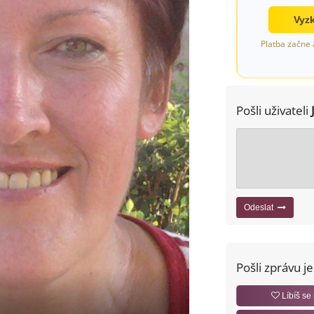
Vyzk
Platba začne 
Pošli uživateli
Odeslat
Pošli zprávu j
Líbíš se