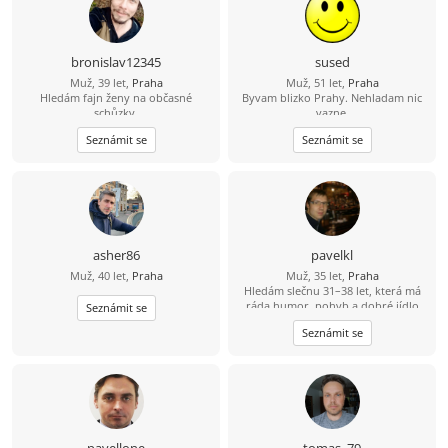
bronislav12345
sused
Muž, 39 let,
Praha
Muž, 51 let,
Praha
Hledám fajn ženy na občasné
Byvam blizko Prahy. Nehladam nic
schůzky.
vazne.
Seznámit se
Seznámit se
asher86
pavelkl
Muž, 40 let,
Praha
Muž, 35 let,
Praha
Hledám slečnu 31–38 let, která má
ráda humor, pohyb a dobré jídlo
Seznámit se
(ideálně i umí vařit ????). Mě baví
Seznámit se
lyžování, bowling a dlouhé jízdy na
kole – 80 km beru jako výzvu, ne
utrpení. Hledám někoho, s kým
bude fajn nejen na výletě, ale i doma
u večeře.