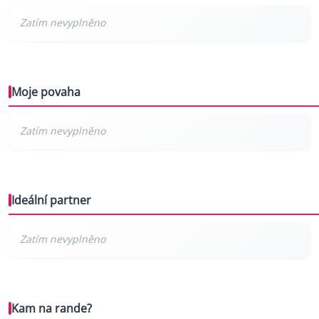
Moje povaha
Ideální partner
Kam na rande?