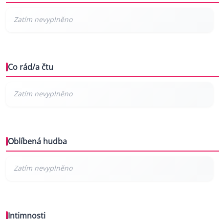
Co rád/a čtu
Oblíbená hudba
Intimnosti