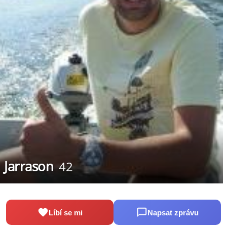
Jarrason
42
Líbí se mi
Napsat zprávu