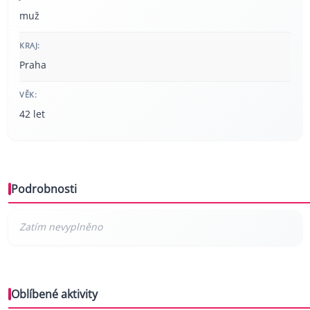
muž
KRAJ:
Praha
VĚK:
42 let
Podrobnosti
Oblíbené aktivity