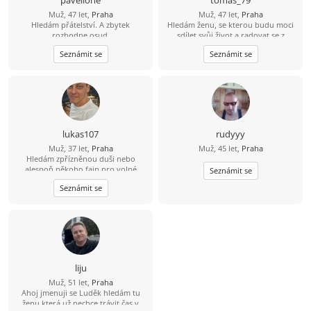
pavellone
tomas_79
Muž, 47 let,
Praha
Muž, 47 let,
Praha
Hledám přátelství. A zbytek
Hledám ženu, se kterou budu moci
rozhodne osud.
sdílet svůj život a radovat se z
každého nového dne v její
Seznámit se
Seznámit se
společnosti
lukas107
rudyyy
Muž, 37 let,
Praha
Muž, 45 let,
Praha
Hledám zpřízněnou duši nebo
alespoň někoho fajn pro volné
Seznámit se
chvíle. ????
Seznámit se
liju
Muž, 51 let,
Praha
Ahoj jmenuji se Luděk hledám tu
ženu která už nechce trávit čas v