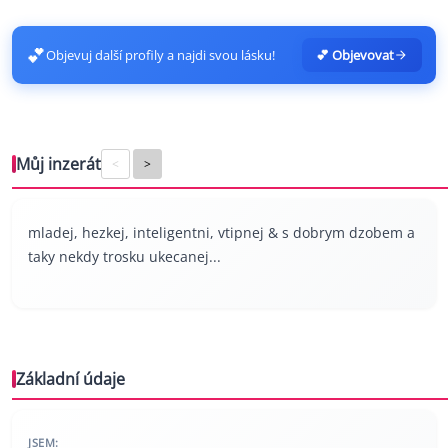
💕
Objevuj další profily a najdi svou lásku!
💕 Objevovat
Můj inzerát
<
>
mladej, hezkej, inteligentni, vtipnej & s dobrym dzobem a
taky nekdy trosku ukecanej...
Základní údaje
JSEM: