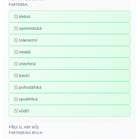
PARTNERA:
klidná
optimistická
tolerantní
veselá
otevřená
bavící
pohodářská
spolehlivá
vůdčí
PŘEJI SI, ABY MŮJ
PARTNER/KA BYL/A: