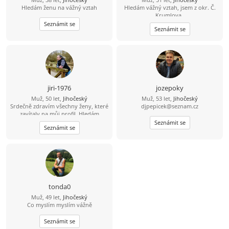
Hledám ženu na vážný vztah
Hledám vážný vztah, jsem z okr. Č.
Krumlova,.
Seznámit se
Seznámit se
jiri-1976
jozepoky
Muž, 50 let,
Jihočeský
Muž, 53 let,
Jihočeský
Srdečně zdravím všechny ženy, které
djpepicek@seznam.cz
zavítaly na můj profil. Hledám
pohodovou ženu, která pečuje o své
Seznámit se
Seznámit se
tělo i duši, žije vědomě a aktivně.
Jsem člověk, který ví, že hledá jednu
z tisíce - tu, se kterou si budeme
ladit myšlením i životním stylem.
Miluju přírodu, zvířata a výlety tam,
kde je ticho, čerstvý vzduch a pěkný
výhled do krajiny. Východy i západy
slunce jsou pro mě malý rituál. Rád
tonda0
spím někdy pod širákem u jezer, řek
Muž, 49 let,
Jihočeský
a lesních pramenů. Občas chodím
Co myslím myslím vážně
bosky - i přes žhavé uhlíky. A hotel s
bazénem? Ten si taky užiju. Už přes
deset let si peču kváskový žitný
Seznámit se
chleba. Naučil mě, že dobré věci