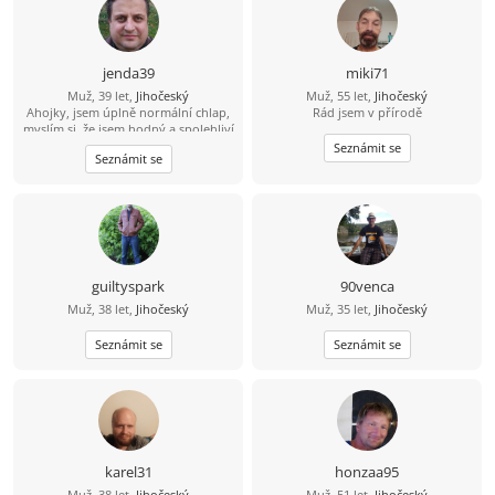
jenda39
miki71
Muž, 39 let,
Jihočeský
Muž, 55 let,
Jihočeský
Ahojky, jsem úplně normální chlap,
Rád jsem v přírodě
myslím si, že jsem hodný a spolehliví
a že nezkazím žádnou srandu.
Seznámit se
Seznámit se
Hledám k sobě partnerku na
společnou a pohodovou cestu
životem. Malé dítě není
překážkou????
guiltyspark
90venca
Muž, 38 let,
Jihočeský
Muž, 35 let,
Jihočeský
Seznámit se
Seznámit se
karel31
honzaa95
Muž, 38 let,
Jihočeský
Muž, 51 let,
Jihočeský