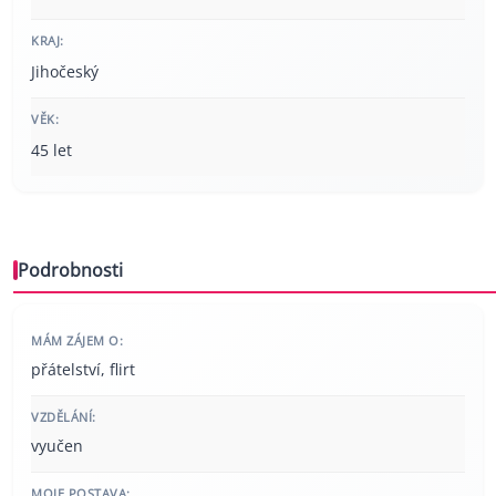
KRAJ:
Jihočeský
VĚK:
45 let
Podrobnosti
MÁM ZÁJEM O:
přátelství, flirt
VZDĚLÁNÍ:
vyučen
MOJE POSTAVA: