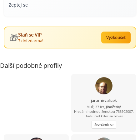
Zeptej se
🎁
Staň se VIP
Vyzkoušet
7 dní zdarma!
Další podobné profily
jaromirvalicek
Muž, 37 let,
Jihočeský
Hledám hodnou ženskou 733102007.
Budu rád když se ozveš
Seznámit se