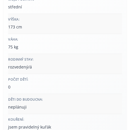
střední
VÝŠKA:
173 cm
VÁHA:
75 kg
RODINNÝ STAV:
rozvedený/á
POČET DĚTÍ:
0
DĚTI DO BUDOUCNA:
neplánuji
KOUŘENÍ:
jsem pravidelný kuřák