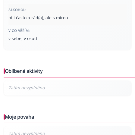
ALKOHOL:
piji často a rád(a), ale s mírou
V CO VĚŘÍM:
v sebe, v osud
Oblíbené aktivity
Moje povaha