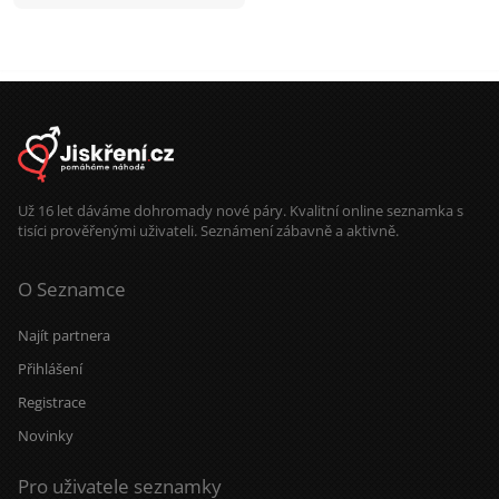
potřebují čas. Mouku mám ze mlejna
a sůl je pro mě nad zlato. Třtinový
cukr mám doma jen pro návštěvy.
Roky nesladím - mám sladký život a
med od pana včelaře/kamaráda.
Zmrzlinu si občas rád dám. Ocením
partnerku, která má podobnou
energii. A když se naše cesty
protnou, vezmu to jako znamení, že
vesmír má občas opravdu dobré
načasování.
Už 16 let dáváme dohromady nové páry. Kvalitní online seznamka s
tisíci prověřenými uživateli. Seznámení zábavně a aktivně.
O Seznamce
Najít partnera
Přihlášení
Registrace
Novinky
Pro uživatele seznamky