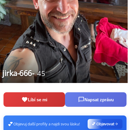
jirka-666-
45
Líbí se mi
Napsat zprávu
💕
Objevuj další profily a najdi svou lásku!
💕 Objevovat