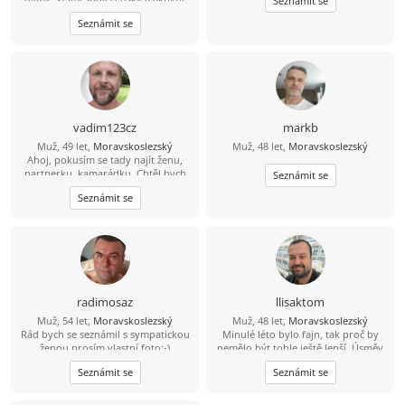
Seznámit se
Rad uziva zivota. Mistr operativniho
Seznámit se
planovavani se zmenami z hodiny na
hodinu. Asi mozna trosicku ADHD :-
D Zatim nehledam vazny vztah. Ale
kdo vi. Kdo nehleda, nenajde...
vadim123cz
markb
Muž, 49 let,
Moravskoslezský
Muž, 48 let,
Moravskoslezský
Ahoj, pokusím se tady najít ženu,
partnerku, kamarádku. Chtěl bych
Seznámit se
opět najít lásku a důvěru na kterou
Seznámit se
jsem doplatil Mám rád sport
zábavu,zahradu a povídání s
portnerem
radimosaz
llisaktom
Muž, 54 let,
Moravskoslezský
Muž, 48 let,
Moravskoslezský
Rád bych se seznámil s sympatickou
Minulé léto bylo fajn, tak proč by
ženou,prosím vlastní foto:-)
nemělo být tohle ještě lepší. Úsměv
a pohoda v duši je to co od života
Seznámit se
Seznámit se
očekávám.