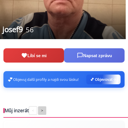
josef9
56
Líbí se mi
Napsat zprávu
💕
Objevuj další profily a najdi svou lásku!
💕 Objevovat
Můj inzerát
<
>