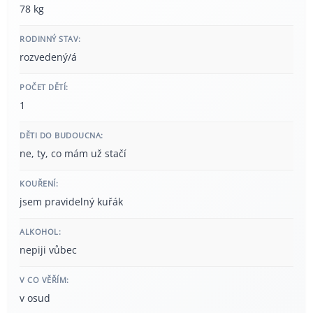
78 kg
RODINNÝ STAV:
rozvedený/á
POČET DĚTÍ:
1
DĚTI DO BUDOUCNA:
ne, ty, co mám už stačí
KOUŘENÍ:
jsem pravidelný kuřák
ALKOHOL:
nepiji vůbec
V CO VĚŘÍM:
v osud