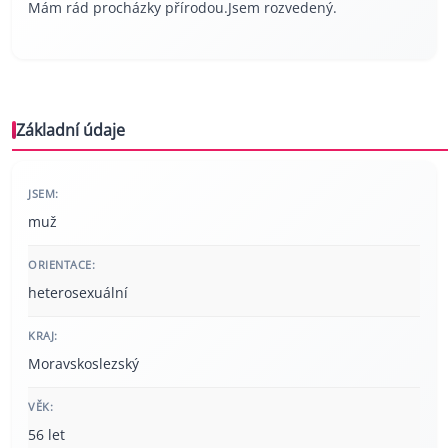
Mám rád procházky přírodou.Jsem rozvedený.
Základní údaje
JSEM:
muž
ORIENTACE:
heterosexuální
KRAJ:
Moravskoslezský
VĚK:
56 let