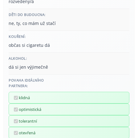
rozvedený/á
DĚTI DO BUDOUCNA:
ne, ty, co mám už stačí
KOUŘENÍ:
občas si cigaretu dá
ALKOHOL:
dá si jen výjimečně
POVAHA IDEÁLNÍHO
PARTNERA:
klidná
optimistická
tolerantní
otevřená