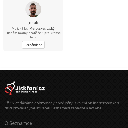
jdhub
Muž, 48 let,
Moravskoslezský
Hledám hodný protějšek, pro krásné
chvíle.
Seznámit se
Už 16 let dáváme dohromady nové páry. Kvalitní online seznamka s
tisíci prověřenými uživateli. Seznámení zábavně a aktivně.
O Seznamce