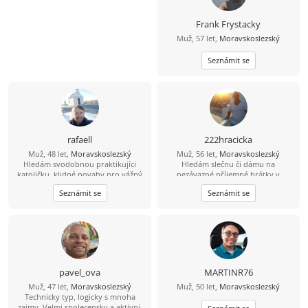
Frank Frystacky
Muž, 57 let,
Moravskoslezský
Seznámit se
rafaell
222hracicka
Muž, 48 let,
Moravskoslezský
Muž, 56 let,
Moravskoslezský
Hledám svodobnou praktikujíci
Hledám slečnu či dámu na
katoličku, klidné povahy pro vážný
nezávazné příjemné hrátky v
vztah a společný život na vsi.
dopoledních hodinách. Žádné
Seznámit se
Seznámit se
následné komplikace! :-D Ostravsko
pavel_ova
MARTINR76
Muž, 47 let,
Moravskoslezský
Muž, 50 let,
Moravskoslezský
Technicky typ, logicky s mnoha
zajmy. Velmi spolecensky a aktivni.