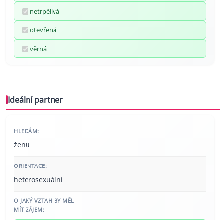
netrpělivá
otevřená
věrná
Ideální partner
HLEDÁM:
ženu
ORIENTACE:
heterosexuální
O JAKÝ VZTAH BY MĚL
MÍT ZÁJEM: