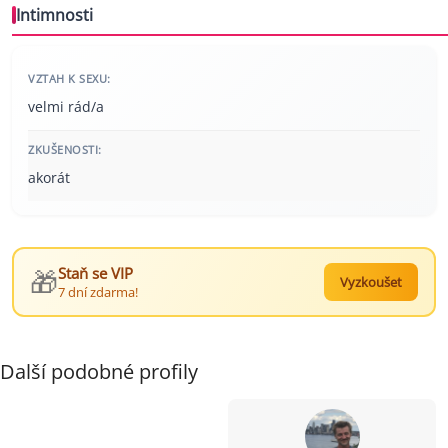
Intimnosti
VZTAH K SEXU:
velmi rád/a
ZKUŠENOSTI:
akorát
🎁
Staň se VIP
Vyzkoušet
7 dní zdarma!
Další podobné profily