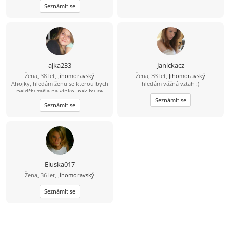
Seznámit se
ajka233
Janickacz
Žena, 38 let,
Jihomoravský
Žena, 33 let,
Jihomoravský
Ahojky, hledám ženu se kterou bych
hledám vážná vztah :)
nejdřív zašla na vínko, pak by se
vidělo, co z toho vznikne..
Seznámit se
Seznámit se
Eluska017
Žena, 36 let,
Jihomoravský
Seznámit se