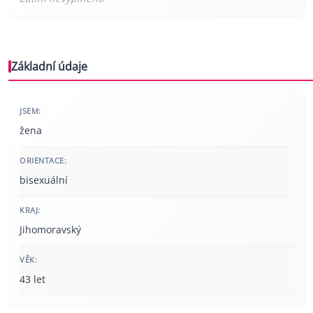
Základní údaje
JSEM:
žena
ORIENTACE:
bisexuální
KRAJ:
Jihomoravský
VĚK:
43 let