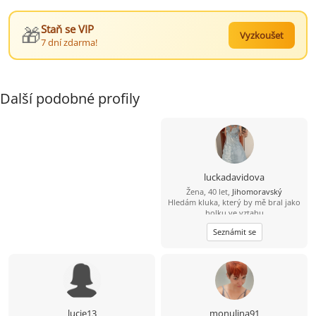
🎁
Staň se VIP
Vyzkoušet
7 dní zdarma!
Další podobné profily
luckadavidova
Žena, 40 let,
Jihomoravský
Hledám kluka, který by mě bral jako
holku ve vztahu
Seznámit se
lucie13
monulina91