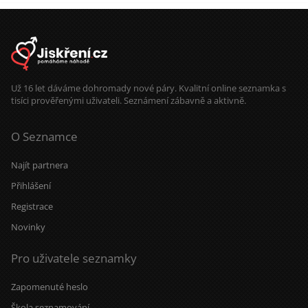
Už 16 let dáváme dohromady nové páry. Kvalitní online seznamka s
tisíci prověřenými uživateli. Seznámení zábavně a aktivně.
O Seznamce
Najít partnera
Přihlášení
Registrace
Novinky
Pro uživatele seznamky
Zapomenuté heslo
Škola seznamování