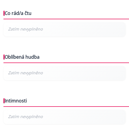
Co rád/a čtu
Oblíbená hudba
Intimnosti