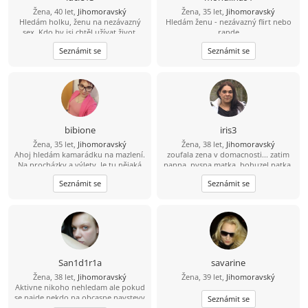
Žena, 40 let,
Jihomoravský
Žena, 35 let,
Jihomoravský
Hledám holku, ženu na nezávazný
Hledám ženu - nezávazný flirt nebo
sex. Kdo by jsi chtěl užívat život.
rande
Vztah nehledám. Zkušenost se ženou
Seznámit se
Seznámit se
mám...už to sice bude hodně
dávno.Proto bych si ráda osvěžila
dovednosti.
bibione
iris3
Žena, 35 let,
Jihomoravský
Žena, 38 let,
Jihomoravský
Ahoj hledám kamarádku na mazlení.
zoufala zena v domacnosti... zatim
Na procházky a výlety. Je tu nějaká
panna. pysna matka, bohuzel patka,
taková?
STARA BABKA. napokraji zhrouceni...
Seznámit se
Seznámit se
San1d1r1a
savarine
Žena, 38 let,
Jihomoravský
Žena, 39 let,
Jihomoravský
Aktivne nikoho nehledam ale pokud
se najde nekdo na obcasne navstevy
Seznámit se
klidne do toho jdu