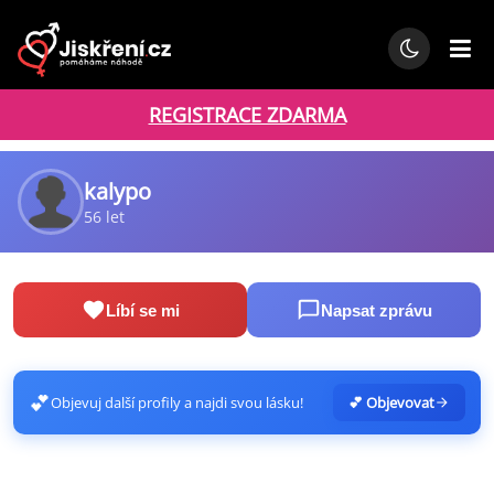
REGISTRACE ZDARMA
kalypo
56 let
Líbí se mi
Napsat zprávu
💕
Objevuj další profily a najdi svou lásku!
💕 Objevovat