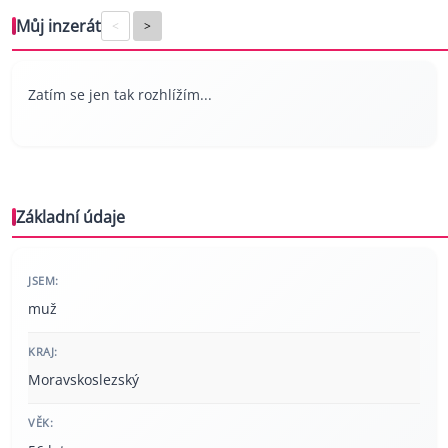
Můj inzerát
<
>
Zatím se jen tak rozhlížím...
Základní údaje
JSEM:
muž
KRAJ:
Moravskoslezský
VĚK: