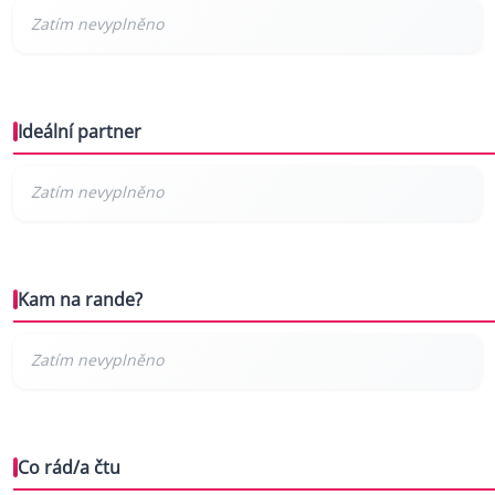
Ideální partner
Kam na rande?
Co rád/a čtu