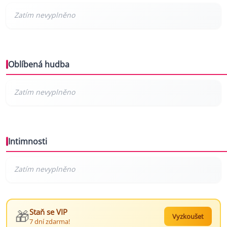
Oblíbená hudba
Intimnosti
🎁
Staň se VIP
Vyzkoušet
7 dní zdarma!