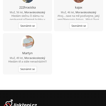
222hracicka
kajax
Muž, 56 let,
Moravskoslezský
Muž, 46 let,
Moravskoslezský
Hledám slečnu či dámu na
Ahoj....taxe na mě podívejme, jaký
nezávazné příjemné hrátky v
sem?Naprosto fphoo...Miluji život,
dopoledních hodinách. Žádné
rád se směju, miluji sluníčko, sem
Seznámit se
Seznámit se
následné komplikace! :-D Ostravsko
pozitivně naladěný extrovert, takže
když je tma tak já svítím...Místama až
moc ukecaný, sem beran místama
moc tvrdohlavý, ale dá se to přežít,
pohodář, vtipný, miluji přírodu, ale
nelezu tam každý víkend...dokážu
tancovat i na stole ''nahoře bez'' a
nemusím mít 4promile prostě chlap
Martyn
přirozeného typu, miluji děti, sem
Muž, 49 let,
Moravskoslezský
vegetarián takže ať se
Hledám tě a stále nenacházím!!!
nelekneš....pokud si dočetla až sem
tak gratuluji....
Seznámit se