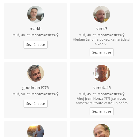
markb
sams7
Muž, 48 let,
Moravskoslezský
Muž, 48 let,
Moravskoslezský
Hledám ženu na pokec, kamarádství
a kdo ví.
Seznámit se
Seznámit se
goodman1976
samota45
Muž, 50 let,
Moravskoslezský
Muž, 45 let,
Moravskoslezský
Ahoj jsem Honza ???? jsem otec
samozivitel touto cestou hledám
Seznámit se
lásku porozumění a upsymnost.
Seznámit se