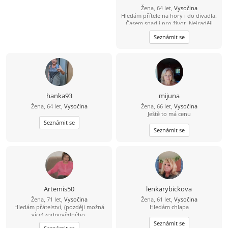
Žena, 64 let,
Vysočina
Hledám přítele na hory i do divadla.
Časem snad i pro život. Nejraději
trávím čas v pohybu, na kole, s
Seznámit se
batohem na zádech. Stejně ráda
vypnu u dobrého filmu, knížky.
Zajdu do kina nebo se hodím do
gala a vyrazím do divadla. Hledám
přítele s kterým můžu sdílet radosti i
starosti, smát se a být si vzájemnou
oporou.
hanka93
mijuna
Žena, 64 let,
Vysočina
Žena, 66 let,
Vysočina
Ještě to má cenu
Seznámit se
Seznámit se
Artemis50
lenkarybickova
Žena, 71 let,
Vysočina
Žena, 61 let,
Vysočina
Hledám přátelství, (později možná
Hledám chlapa
více),zodpovědného,
nezávisiého,veselého muže s
Seznámit se