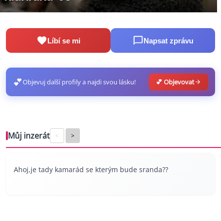
Líbí se mi
Napsat zprávu
💕
Objevuj další profily a najdi svou lásku!
💕 Objevovat
Můj inzerát
<
>
Ahoj,je tady kamarád se kterým bude sranda??