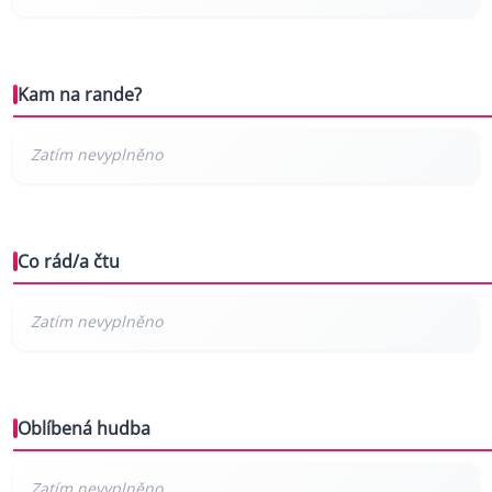
Kam na rande?
Co rád/a čtu
Oblíbená hudba