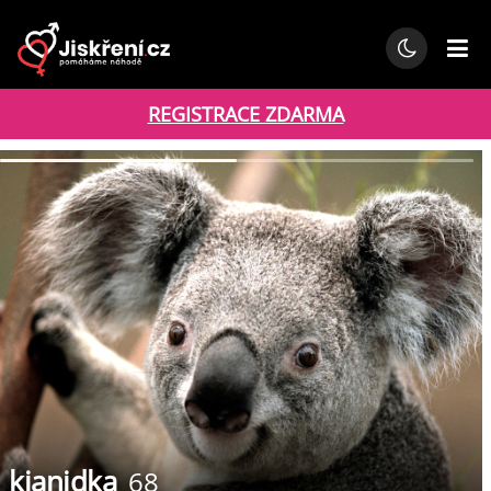
REGISTRACE ZDARMA
kianidka
68