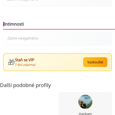
Intimnosti
🎁
Staň se VIP
Vyzkoušet
7 dní zdarma!
Další podobné profily
Hankam