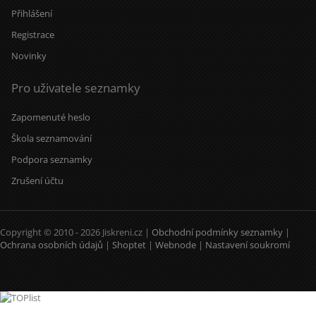
Přihlášení
Registrace
Novinky
Pro uživatele seznamky
Zapomenuté heslo
Škola seznamování
Podpora seznamky
Zrušení účtu
Copyright © 2010 - 2026 Jiskreni.cz |
Obchodní podmínky seznamky
|
Ochrana osobních údajů
|
Shoptet
|
Webnode
|
Nastavení soukromí