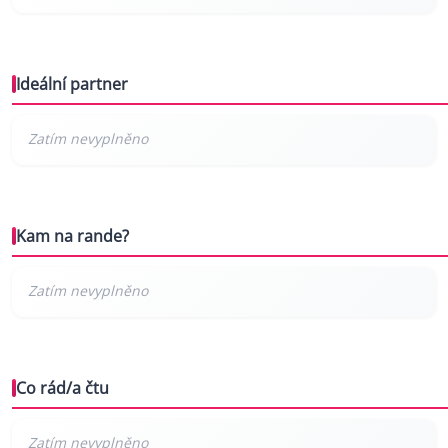
Ideální partner
Kam na rande?
Co rád/a čtu