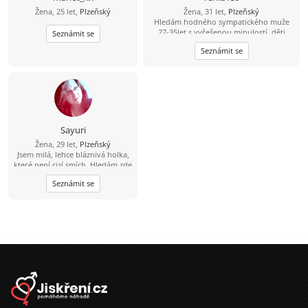
Žena, 25 let,
Plzeňský
Žena, 31 let,
Plzeňský
Hledám hodného sympatického muže
27-35let s vyřešenou minulostí, děti
Seznámit se
nejsou překážkou.
Seznámit se
Sayuri
Žena, 29 let,
Plzeňský
Jsem milá, lehce bláznivá holka,
které není cizí smích. Hledám zde
kluka, co by mě měl rád
Seznámit se
takovou, jaká jsem.