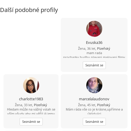
Další podobné profily
Evuska36
Žena, 36 let,
Plzeňský
mam rada
prochazky,hudbu,plavani,malovani,filmy
a auta
Seznámit se
charlotte1983
marcelalaudonov
Žena, 33 let,
Plzeňský
Žena, 45 let,
Plzeňský
Hledam může na vážný vstah se
Mám ráda vše co je krásne,upřímne a
vším všudy aby mi věřil já jemu
úklidujici
aby mě miloval jako já jeho aby
Seznámit se
Seznámit se
udělal pro lásku to samé jako já