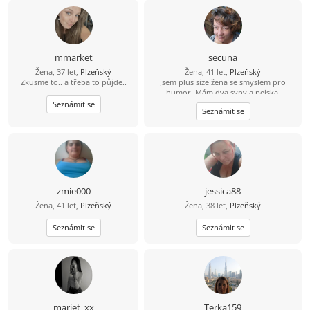
mmarket
secuna
Žena, 37 let,
Plzeňský
Žena, 41 let,
Plzeňský
Zkusme to.. a třeba to půjde..
Jsem plus size žena se smyslem pro
humor. Mám dva syny a pejska.
Minulost vyřešena. Mám ráda
Seznámit se
Seznámit se
procházky, knížky, filmy, kino a divadlo,
ale i pohodové večery doma. Ráda si
zahraju deskovku nebo karetní hry.
Touto cestou hledám spolehlivého,
hodného a zodpovědného muže, který
se nebojí dětí ????
zmie000
jessica88
Žena, 41 let,
Plzeňský
Žena, 38 let,
Plzeňský
Seznámit se
Seznámit se
mariet_xx
Terka159