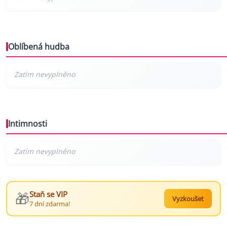
Oblíbená hudba
Intimnosti
🎁
Staň se VIP
Vyzkoušet
7 dní zdarma!