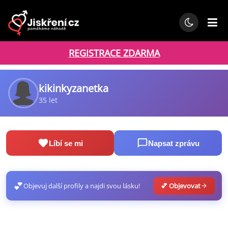
REGISTRACE ZDARMA
kikinkyzanetka
35 let
Líbí se mi
Napsat zprávu
💕
Objevuj další profily a najdi svou lásku!
💕 Objevovat