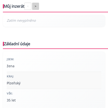
Můj inzerát
<
>
Základní údaje
JSEM:
žena
KRAJ:
Plzeňský
VĚK:
35 let