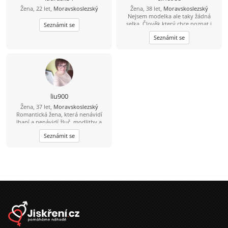
Žena, 22 let,
Moravskoslezský
Žena, 38 let,
Moravskoslezský
Nejsem modelka ale taky žádná
selka. Člověk který chce poznat i
Seznámit se
něco jiného nebo pravého:)
Seznámit se
liu900
Žena, 37 let,
Moravskoslezský
Romantická žena, která nenávidí
lhaní a nenávidí žluč, modlitby a
strach z Boha, tichá a láskyplná,
Seznámit se
hledá stabilitu a šťastný život.