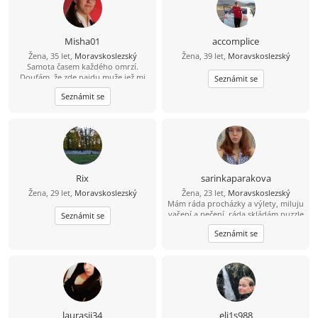
Misha01
accomplice
Žena, 35 let,
Moravskoslezský
Žena, 39 let,
Moravskoslezský
Samota časem každého omrzí.
Doufám, že zde najdu muže jež mi
Seznámit se
pomuže tu samotu odehnat.
Seznámit se
Rix
sarinkaparakova
Žena, 29 let,
Moravskoslezský
Žena, 23 let,
Moravskoslezský
Mám ráda procházky a výlety, miluju
vaření a pečení, ráda skládám puzzle
Seznámit se
i mozaiky, ráda poslouchám hudbu
Seznámit se
různou , mám ráda zvířata , ráda se
koukám na výlety a filmy
laurasii34
eli1s988