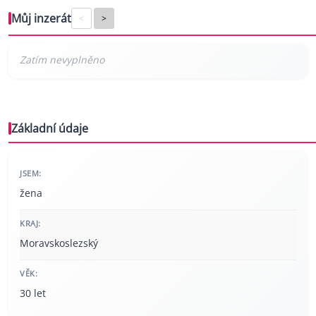
Můj inzerát
<
>
Základní údaje
JSEM:
žena
KRAJ:
Moravskoslezský
VĚK:
30 let