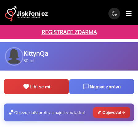
REGISTRACE ZDARMA
KittynQa
30 let
Líbí se mi
Napsat zprávu
💕
Objevuj další profily a najdi svou lásku!
💕 Objevovat