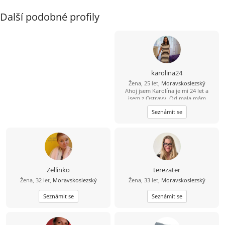
Další podobné profily
karolina24
Žena, 25 let,
Moravskoslezský
Ahoj jsem Karolína je mi 24 let a
jsem z Ostravy. Od mala mám
dětskou obrnu proto si hledám
Seznámit se
touto cestou partnera na vztah do
35 let abstinenta, bezdětného sama
děti nemám ani neplánuji. Hledám
někoho kdo mě bude mít rád
takovou jaká jsem.
Zellinko
terezater
Žena, 32 let,
Moravskoslezský
Žena, 33 let,
Moravskoslezský
Seznámit se
Seznámit se