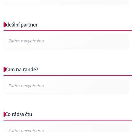
Ideální partner
Kam na rande?
Co rád/a čtu