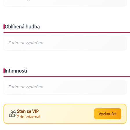
Oblíbená hudba
Intimnosti
🎁
Staň se VIP
Vyzkoušet
7 dní zdarma!