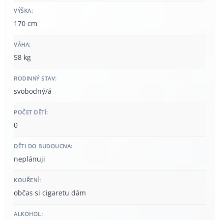
VÝŠKA:
170 cm
VÁHA:
58 kg
RODINNÝ STAV:
svobodný/á
POČET DĚTÍ:
0
DĚTI DO BUDOUCNA:
neplánuji
KOUŘENÍ:
občas si cigaretu dám
ALKOHOL: