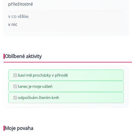
příležitostně
V CO VĚŘÍM:
v nic
Oblíbené aktivity
baví mě procházky v přírodě
tanec je moje vášeň
odpočívám čtením knih
Moje povaha