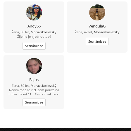
Andy66
VendulaG
Žena, 33 let,
Moravskoslezský
Žena, 42 let,
Moravskoslezský
Žijeme jen jednou .. :-)
Seznámit se
Seznámit se
Bajus
Žena, 30 let,
Moravskoslezský
Nevim moc co rict..sem pouze na
holky.. Je mi 21 .. Sem clovek co si
rad uziva jak venku v prirode tak na
Seznámit se
diskotekach..ale zs vim co je to
zodpovednost..posloucham asi
vsechno..miluju zvirata a prirodu..