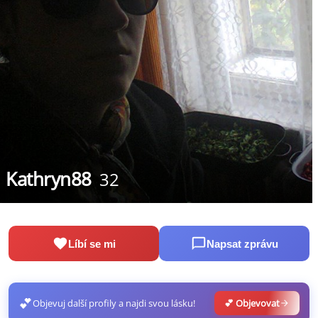
Kathryn88
32
Líbí se mi
Napsat zprávu
💕
Objevuj další profily a najdi svou lásku!
💕 Objevovat