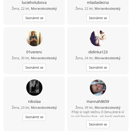
lucieholubova
mladaslecna
Žena, 22 let,
Moravskoslezský
Žena, 22 let,
Moravskoslezský
Seznámit se
Seznámit se
01verenc
didinka123
Žena, 30 let,
Moravskoslezský
Žena, 24 let,
Moravskoslezský
Seznámit se
Seznámit se
nikolaa
Hannah8659
Žena, 23 let,
Moravskoslezský
Žena, 39 let,
Moravskoslezský
Přeji si najít slečnu či ženu,která ví
co od života chce...víc bych nechala
Seznámit se
na osobním setkání...
Seznámit se