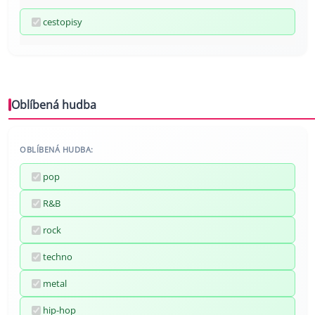
cestopisy
Oblíbená hudba
OBLÍBENÁ HUDBA:
pop
R&B
rock
techno
metal
hip-hop