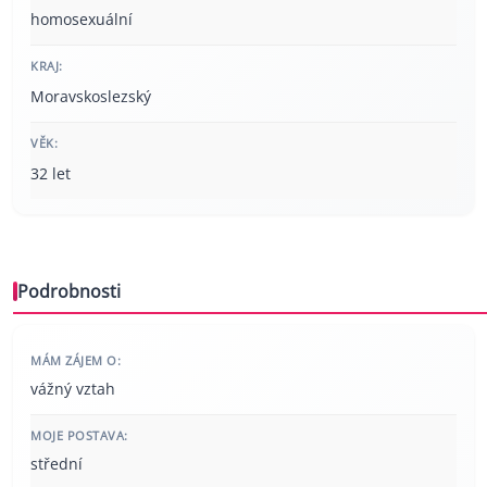
homosexuální
KRAJ:
Moravskoslezský
VĚK:
32 let
Podrobnosti
MÁM ZÁJEM O:
vážný vztah
MOJE POSTAVA:
střední