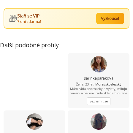
🎁
Staň se VIP
Vyzkoušet
7 dní zdarma!
Další podobné profily
sarinkaparakova
Žena, 23 let,
Moravskoslezský
Mám ráda procházky a výlety, miluju
vaření a pečení, ráda skládám puzzle
i mozaiky, ráda poslouchám hudbu
Seznámit se
různou , mám ráda zvířata , ráda se
koukám na výlety a filmy