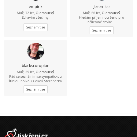
empirik
Jezernice
Muž, 72 let,
Olomoucký
Muž, 66 let,
Olomoucký
Zdravím všechny.
Hledám příjemnou ženu pro
příjemné chvíle....
Seznámit se
Seznámit se
blackscoropion
Muž, 55 let,
Olomoucký
Rád se seznámím se sympatickou
štíhlou holkou z okolí Šternberka.
Pokud máš zájem napiš. Stačí
Seznámit se
zkopírovat mé jméno zavináč
seznam.