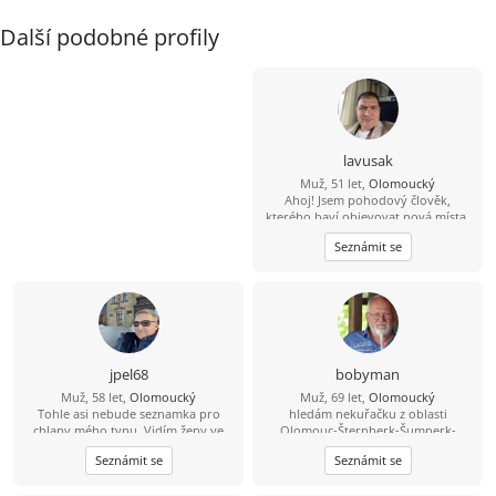
Další podobné profily
lavusak
Muž, 51 let,
Olomoucký
Ahoj! Jsem pohodový člověk,
kterého baví objevovat nová místa,
zajít si na dobrou kávu nebo jídlo a
Seznámit se
ve volném čase se věnuji [cvičení,
boxu, rád chodím na
procházky.Hledám někoho pro
společné zážitky, upřímné
rozhovory a časem třeba i pro vážný
vztah, kde se budeme navzájem
podporovat.“
jpel68
bobyman
Muž, 58 let,
Olomoucký
Muž, 69 let,
Olomoucký
Tohle asi nebude seznamka pro
hledám nekuřačku z oblasti
chlapy mého typu. Vidím ženy ve
Olomouc-Šternberk-Šumperk-
věku 50-55 let co hledají vysoké
Konice, 55+(mladší mě prosím
Seznámit se
Seznámit se
partnery od 180cma o 10-15 let
nekontaktujte, nebudu odpovídat),
mladší než jsou samy. Připadá mi to,
setkávání se zatím třeba jen o