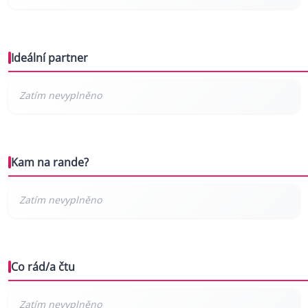
Ideální partner
Kam na rande?
Co rád/a čtu