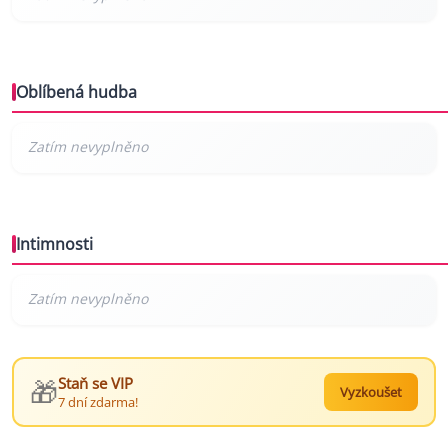
Oblíbená hudba
Intimnosti
🎁
Staň se VIP
Vyzkoušet
7 dní zdarma!