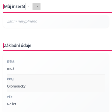
Můj inzerát
<
>
Základní údaje
JSEM:
muž
KRAJ:
Olomoucký
VĚK:
62 let