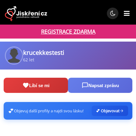
REGISTRACE ZDARMA
krucekkestesti
62 let
Líbí se mi
Napsat zprávu
💕
Objevuj další profily a najdi svou lásku!
💕 Objevovat