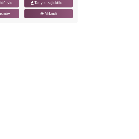
ědět víc
Tady to zajiskřilo ...
úsměv
Mrknutí