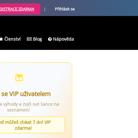
GISTRACE ZDARMA
|
Přihlásit se
Členství
Blog
Nápověda
 se VIP uživatelem
ra výhody a zvýš své šance na
seznámení.
eď můžeš získat 7 dní VIP
zdarma!