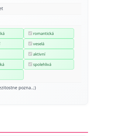
et
cká
romantická
í
veselá
aktivní
ká
spolehlivá
ezitostne pozna..;)