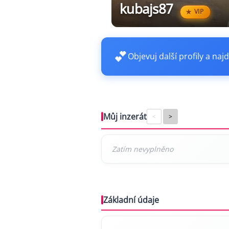
kubajs87
VIP
💕
Objevuj další profily a najd
Můj inzerát
<
>
Základní údaje