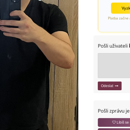
Vyzk
Platba začne 
Pošli uživateli
Odeslat
Pošli zprávu j
Líbíš se