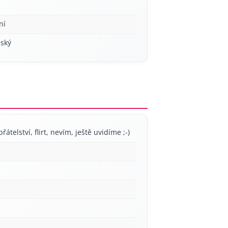
ní
ský
řátelství, flirt, nevím, ještě uvidíme ;-)