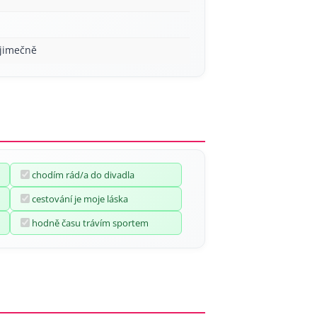
ýjimečně
chodím rád/a do divadla
cestování je moje láska
hodně času trávím sportem