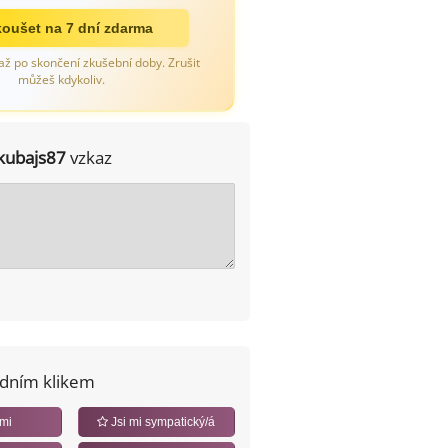
oušet na 7 dní zdarma
až po skončení zkušební doby. Zrušit
můžeš kdykoliv.
kubajs87
vzkaz
edním klikem
 mi
Jsi mi sympatický/á