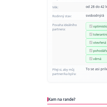
od 28 do 42 l
Věk:
svobodný/á
Rodinný stav:
Povaha ideálního
optimisti
partnera:
tolerantn
otevřená
pohodářs
věrná
To se asi pril
Přeji si, aby můj
partner/ka byl/a:
Kam na rande?