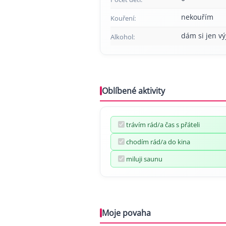
nekouřím
Kouření:
dám si jen v
Alkohol:
Oblíbené aktivity
trávím rád/a čas s přáteli
chodím rád/a do kina
miluji saunu
Moje povaha