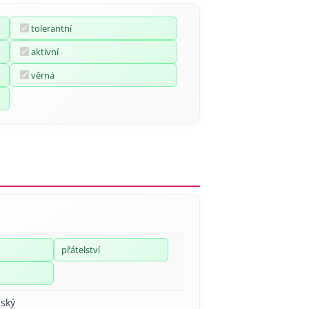
tolerantní
aktivní
věrná
přátelství
ský