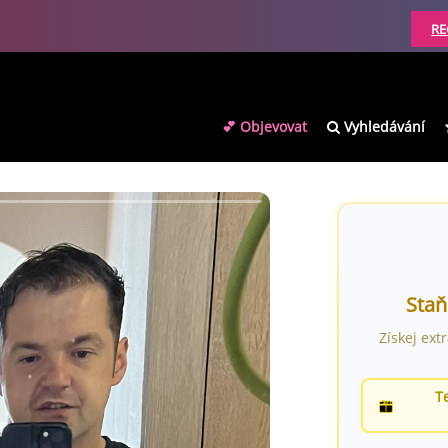
RE
💕 Objevovat
Vyhledávání
Staň
Získej ext
T