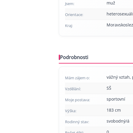
muž
Jsem:
heterosexuál
Orientace:
Moravskoslez
Kraj:
Podrobnosti
vážný vztah, p
Mám zájem o:
SŠ
Vzdělání:
sportovní
Moje postava:
183 cm
Výška:
svobodný/á
Rodinný stav:
0
Počet dětí: