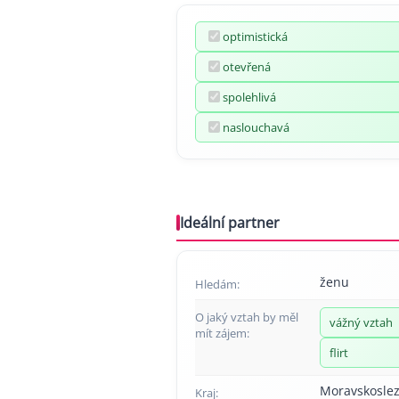
optimistická
otevřená
spolehlivá
naslouchavá
Ideální partner
ženu
Hledám:
O jaký vztah by měl
vážný vztah
mít zájem:
flirt
Moravskoslez
Kraj: