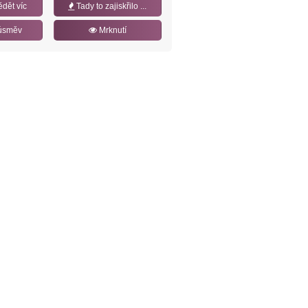
ědět víc
Tady to zajiskřilo ...
úsměv
Mrknutí