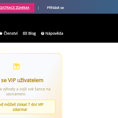
GISTRACE ZDARMA
|
Přihlásit se
Členství
Blog
Nápověda
 se VIP uživatelem
ra výhody a zvýš své šance na
seznámení.
eď můžeš získat 7 dní VIP
zdarma!