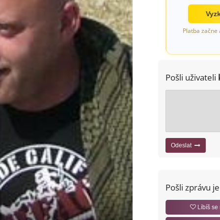
Vyzk
Platba začne 
Pošli uživateli
Odeslat
Pošli zprávu j
Líbíš se