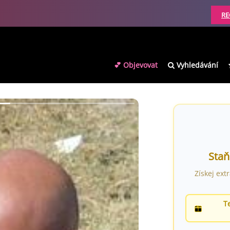
RE
💕 Objevovat
Vyhledávání
Staň
Získej ext
T