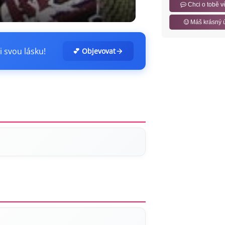
Chci o tobě v
Máš krásný 
i svou lásku!
💕 Objevovat