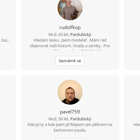
rudolfkop
Muž, 63 let,
Pardubický
čas..
Hledám lásku.. Jsem modelář.. Mám rád
objevovat naši historii.. hrady a zámky.. Pro
jednodušší komunikaci 737 580 628
Seznámit se
pavel759
Muž, 50 let,
Pardubický
Kde jsi ty a kde jsem já?Nejsem jen pěšcem na
Hle
šachovnici osudu.