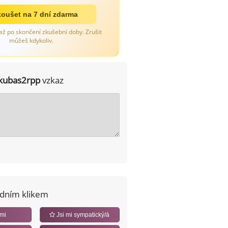
oušet na 7 dní zdarma
až po skončení zkušební doby. Zrušit
můžeš kdykoliv.
kubas2rpp
vzkaz
edním klikem
 mi
Jsi mi sympatický/á