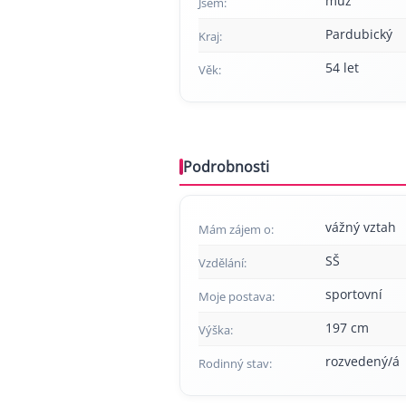
muž
Jsem:
Pardubický
Kraj:
54 let
Věk:
Podrobnosti
vážný vztah
Mám zájem o:
SŠ
Vzdělání:
sportovní
Moje postava:
197 cm
Výška:
rozvedený/á
Rodinný stav: