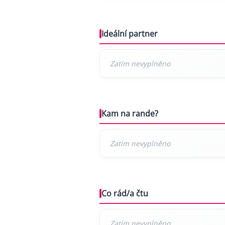
Ideální partner
Kam na rande?
Co rád/a čtu