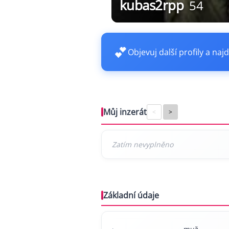
kubas2rpp
54
💕
Objevuj další profily a najd
Můj inzerát
<
>
Základní údaje