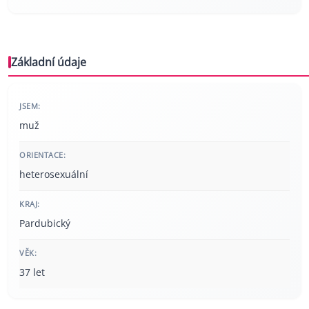
Základní údaje
JSEM:
muž
ORIENTACE:
heterosexuální
KRAJ:
Pardubický
VĚK:
37 let