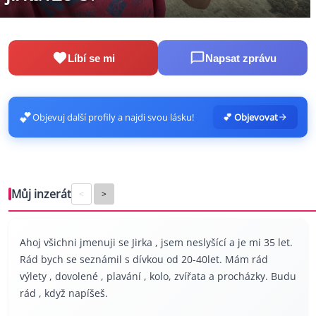
Líbí se mi
Napsat zprávu
💕
Objevuj další profily a najdi svou lásku!
💕 Objevovat
Můj inzerát
<
>
Ahoj všichni jmenuji se Jirka , jsem neslyšící a je mi 35 let.
Rád bych se seznámil s dívkou od 20-40let. Mám rád
výlety , dovolené , plavání , kolo, zvířata a procházky. Budu
rád , když napíšeš.