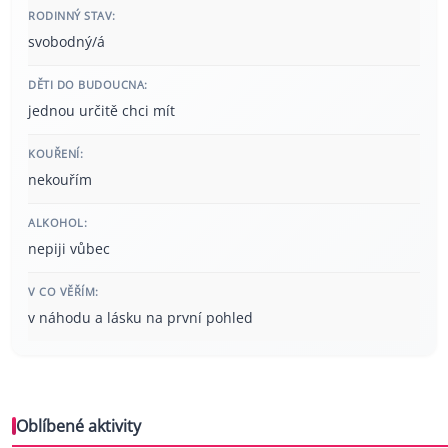
RODINNÝ STAV:
svobodný/á
DĚTI DO BUDOUCNA:
jednou určitě chci mít
KOUŘENÍ:
nekouřím
ALKOHOL:
nepiji vůbec
V CO VĚŘÍM:
v náhodu a lásku na první pohled
Oblíbené aktivity