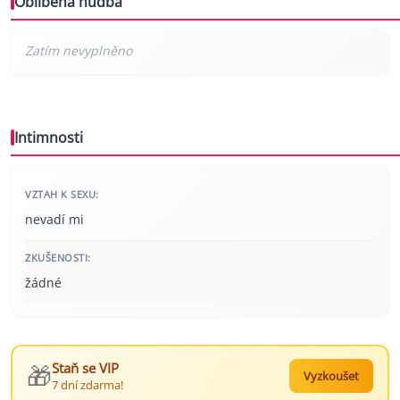
Oblíbená hudba
Intimnosti
VZTAH K SEXU:
nevadí mi
ZKUŠENOSTI:
žádné
🎁
Staň se VIP
Vyzkoušet
7 dní zdarma!