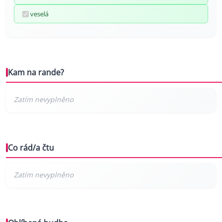
veselá
Kam na rande?
Co rád/a čtu