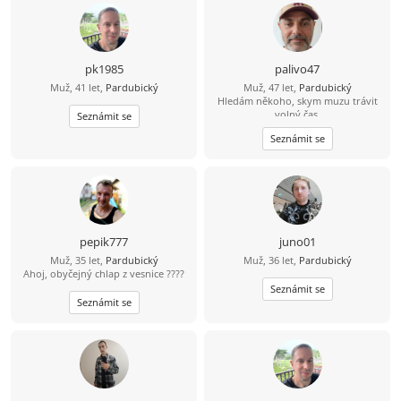
pk1985
palivo47
Muž, 41 let,
Pardubický
Muž, 47 let,
Pardubický
Hledám někoho, skym muzu trávit
,volný čas..
Seznámit se
Seznámit se
pepik777
juno01
Muž, 35 let,
Pardubický
Muž, 36 let,
Pardubický
Ahoj, obyčejný chlap z vesnice ????
Seznámit se
Seznámit se