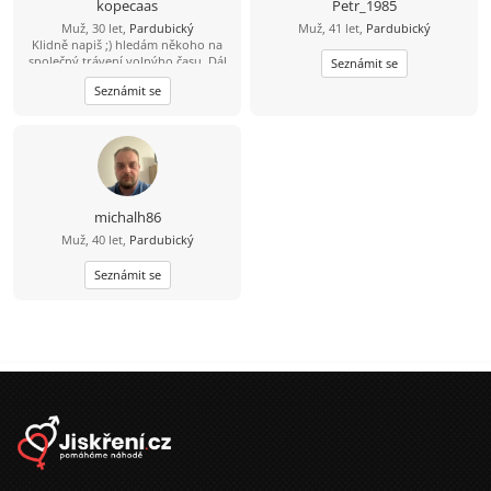
kopecaas
Petr_1985
Muž, 30 let,
Pardubický
Muž, 41 let,
Pardubický
Klidně napiš ;) hledám někoho na
společný trávení volnýho času. Dál
Seznámit se
se uvidí podle sympatií. Inteligentní
Seznámit se
pohodář, rád sportuju, rád si přečtu
knížku.
michalh86
Muž, 40 let,
Pardubický
Seznámit se