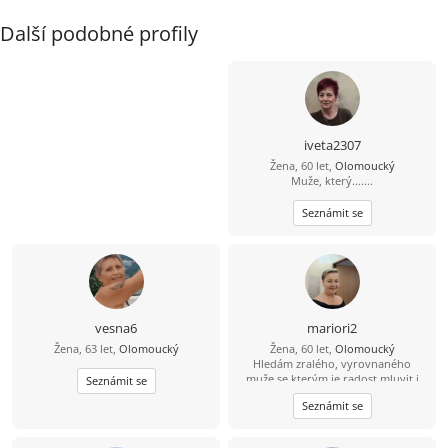
Další podobné profily
iveta2307
Žena, 60 let,
Olomoucký
Muže, který.......
Seznámit se
vesna6
mariori2
Žena, 63 let,
Olomoucký
Žena, 60 let,
Olomoucký
Hledám zralého, vyrovnaného
muže,se kterým je radost mluvit i
Seznámit se
mlčet, sdílet všední dny a objevovat
Seznámit se
ty neobyčejné chvilky