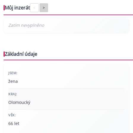
Můj inzerát
<
>
Základní údaje
JSEM:
žena
KRAJ:
Olomoucký
VĚK:
66 let