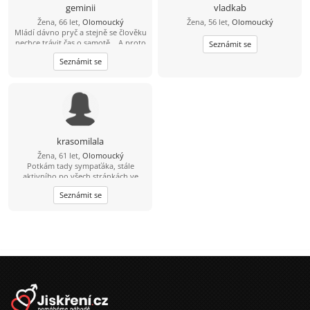
nejsem, mám fenku Jackii a patří do
geminii
vladkab
rodiny,:-)
Žena, 66 let,
Olomoucký
Žena, 56 let,
Olomoucký
Mládí dávno pryč a stejně se člověku
nechce trávit čas o samotě... A proto
Seznámit se
hledám kamaráda, přítele, lásku(?),
Seznámit se
prostě někoho na sdílení času při
společných aktivitách, sdílení radostí
i starostí...
krasomilala
Žena, 61 let,
Olomoucký
Potkám tady sympaťáka, stále
aktivního po všech stránkách ve
věku 59-64 let nad 182 cm?
Seznámit se