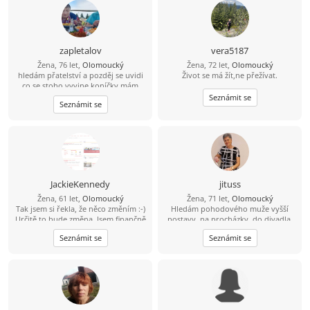
zapletalov
vera5187
Žena, 76 let,
Olomoucký
Žena, 72 let,
Olomoucký
hledám přatelství a pozděj se uvidi
Život se má žít,ne přežívat.
co se stoho vyvine koníčky mám
křížovky,květiny v jakekoliv podobě
Seznámit se
Seznámit se
,přírodu ,zahradničeni ,a ještě
dobrou kávu když je ji s kym vypit
JackieKennedy
jituss
Žena, 61 let,
Olomoucký
Žena, 71 let,
Olomoucký
Tak jsem si řekla, že něco změním :-)
Hledám pohodového muže vyšší
Určitě to bude změna. Jsem finančně
postavy, na procházky, do divadla,
nezávislá, ale takový kamarád na
na koncerty, výlety na kole
Seznámit se
Seznámit se
slunce i do deště by mohl být fajn :-)
Jsem pěkná , ne pro každého...Mám
tři syny a dva vnuky, pořád slyším,
že chlap bude pro mě to nejlepší, co
mám mít, tak třeba mají synové
pravdu :-) Dělám to i pro sebe,, mám
ráda život na pohodu, ale pohodlná