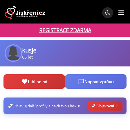
REGISTRACE ZDARMA
kusje
66 let
Líbí se mi
Napsat zprávu
💕
Objevuj další profily a najdi svou lásku!
💕 Objevovat