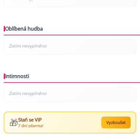
Oblíbená hudba
Intimnosti
🎁
Staň se VIP
Vyzkoušet
7 dní zdarma!