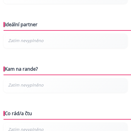
Ideální partner
Kam na rande?
Co rád/a čtu