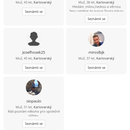
Muž, 43 let,
Karlovarský
Muž, 38 let,
Karlovarský
Hledám ,milou,hezkou a věrnou
ženu nejlépe do konce života,miluju
Seznámit se
přírodu,jízdu na kole, masáže,more,
Seznámit se
sluníčko,poznávání nových zemí
Josefhosek25
miroslbjk
Muž, 45 let,
Karlovarský
Muž, 37 let,
Karlovarský
Seznámit se
Seznámit se
siopaulo
Muž, 51 let,
Karlovarský
Rád poznám někoho pro společné
zážitky.
Seznámit se