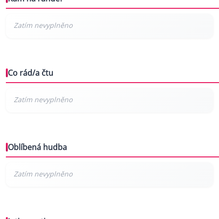
Co rád/a čtu
Oblíbená hudba