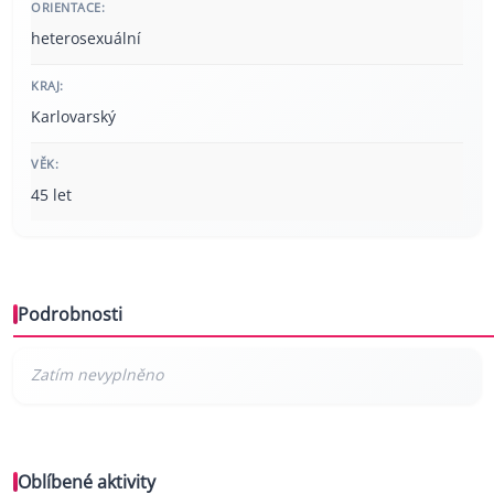
ORIENTACE:
heterosexuální
KRAJ:
Karlovarský
VĚK:
45 let
Podrobnosti
Oblíbené aktivity