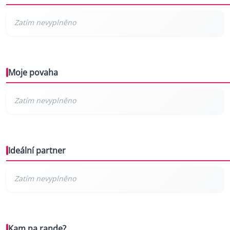
Moje povaha
Ideální partner
Kam na rande?