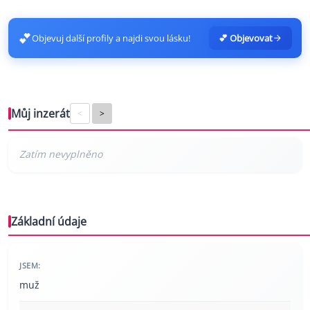
💕
Objevuj další profily a najdi svou lásku!
💕 Objevovat
Můj inzerát
<
>
Základní údaje
JSEM:
muž