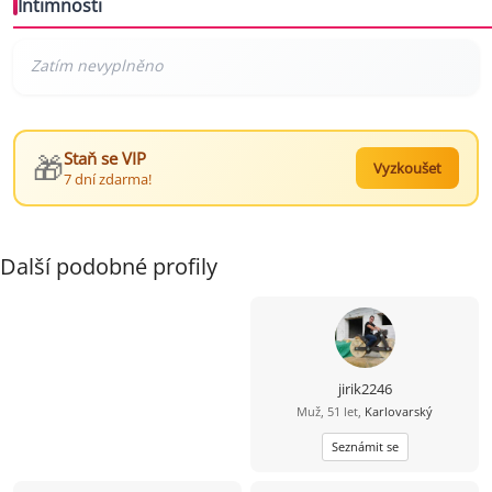
Intimnosti
🎁
Staň se VIP
Vyzkoušet
7 dní zdarma!
Další podobné profily
jirik2246
Muž, 51 let,
Karlovarský
Seznámit se