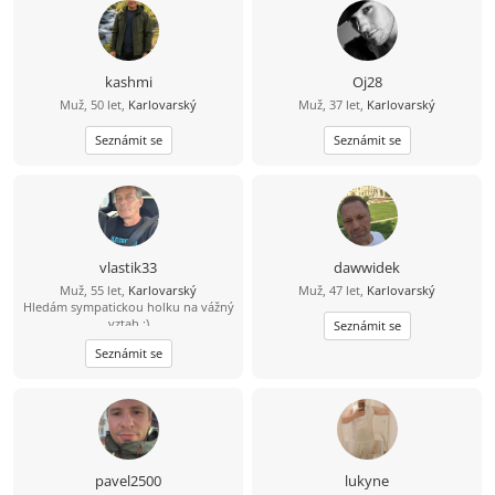
kashmi
Oj28
Muž, 50 let,
Karlovarský
Muž, 37 let,
Karlovarský
Seznámit se
Seznámit se
vlastik33
dawwidek
Muž, 55 let,
Karlovarský
Muž, 47 let,
Karlovarský
Hledám sympatickou holku na vážný
vztah :)
Seznámit se
Seznámit se
pavel2500
lukyne