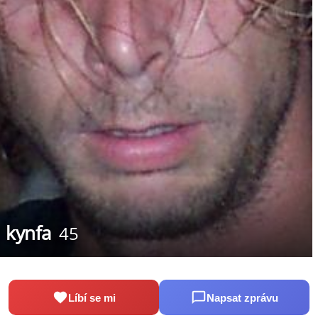
kynfa
45
Líbí se mi
Napsat zprávu