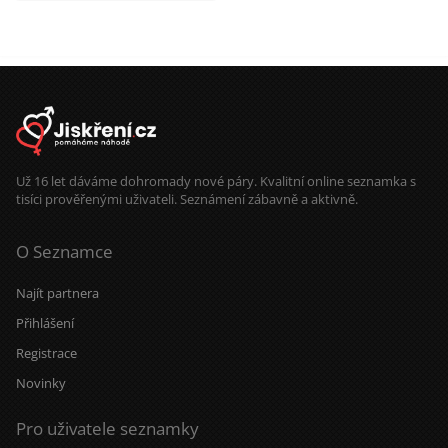
Už 16 let dáváme dohromady nové páry. Kvalitní online seznamka s
tisíci prověřenými uživateli. Seznámení zábavně a aktivně.
O Seznamce
Najít partnera
Přihlášení
Registrace
Novinky
Pro uživatele seznamky