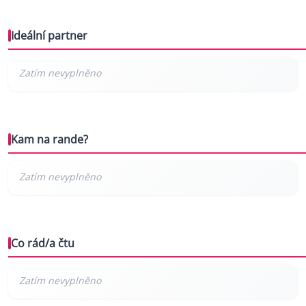
Ideální partner
Kam na rande?
Co rád/a čtu