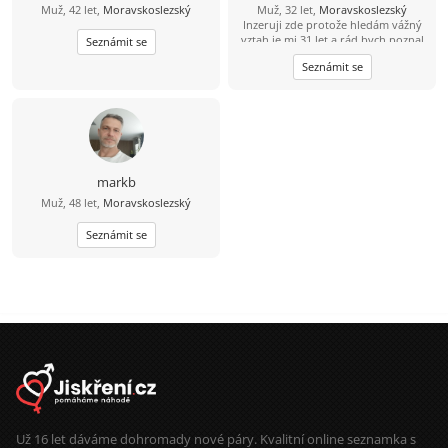
Muž, 42 let,
Moravskoslezský
Muž, 32 let,
Moravskoslezský
Inzeruji zde protože hledám vážný
vztah je mi 31 let a rád bych poznal
Seznámit se
tu pravou. Abych byl řekl pravdu
Seznámit se
mám epilepsii od 15 let takže bydlím
s mamkou v Havířově nemějte mi to
za zlé. Takže prosím jen ty co to
myslí vážně. Jinak mezi mé koníčky
patří čtení mangy a anime občas
pečení (hlavně sladkého) Pokud jsi
člověk s kterým se dá sednout
normálně se sním bavit smát a
markb
budovat vztah budu rád za tvou
Muž, 48 let,
Moravskoslezský
odpověď.
Seznámit se
Už 16 let dáváme dohromady nové páry. Kvalitní online seznamka s