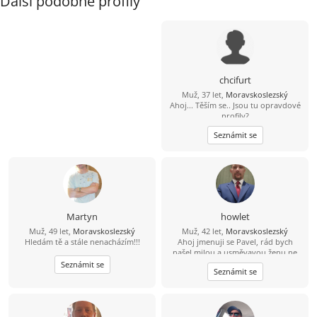
Další podobné profily
chcifurt
Muž, 37 let,
Moravskoslezský
Ahoj... Těším se.. Jsou tu opravdové
profily?
Seznámit se
Martyn
howlet
Muž, 49 let,
Moravskoslezský
Muž, 42 let,
Moravskoslezský
Hledám tě a stále nenacházím!!!
Ahoj jmenuji se Pavel, rád bych
našel milou a usměvavou ženu ne
jen na pokec ale pokud možno i na
Seznámit se
Seznámit se
vážný vztah mezi 26 a 49 lety, pokud
budeš chtít ozvi se, budu moc rád