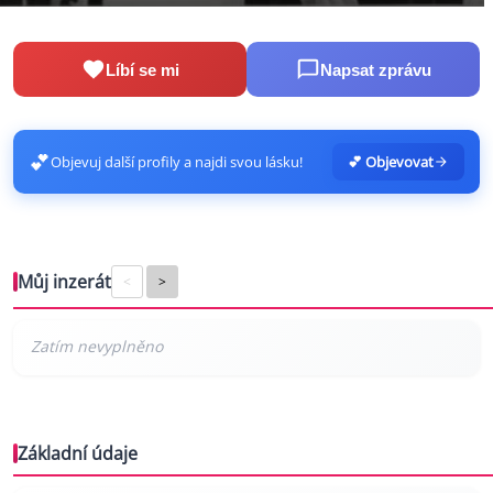
Líbí se mi
Napsat zprávu
💕
Objevuj další profily a najdi svou lásku!
💕 Objevovat
Můj inzerát
<
>
Základní údaje