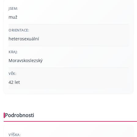
JSEM:
muž
ORIENTACE:
heterosexuální
KRAJ:
Moravskoslezský
VĚK:
42 let
Podrobnosti
VÝŠKA: