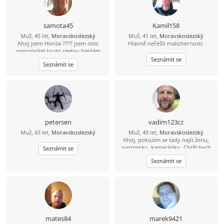
samota45
Kamil158
Muž, 45 let,
Moravskoslezský
Muž, 41 let,
Moravskoslezský
Ahoj jsem Honza ???? jsem otec
Hlavně neřešit malichernosti.
samozivitel touto cestou hledám
lásku porozumění a upsymnost.
Seznámit se
Seznámit se
petersen
vadim123cz
Muž, 43 let,
Moravskoslezský
Muž, 49 let,
Moravskoslezský
Ahoj, pokusím se tady najít ženu,
partnerku, kamarádku. Chtěl bych
Seznámit se
opět najít lásku a důvěru na kterou
Seznámit se
jsem doplatil Mám rád sport
zábavu,zahradu a povídání s
portnerem
mates84
marek9421