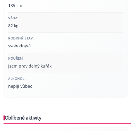
185 cm
VÁHA:
82 kg
RODINNÝ STAV:
svobodný/á
KOUŘENÍ:
jsem pravidelný kuřák
ALKOHOL:
nepiji vůbec
Oblíbené aktivity