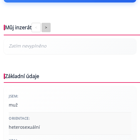
Můj inzerát
<
>
Základní údaje
JSEM:
muž
ORIENTACE:
heterosexuální