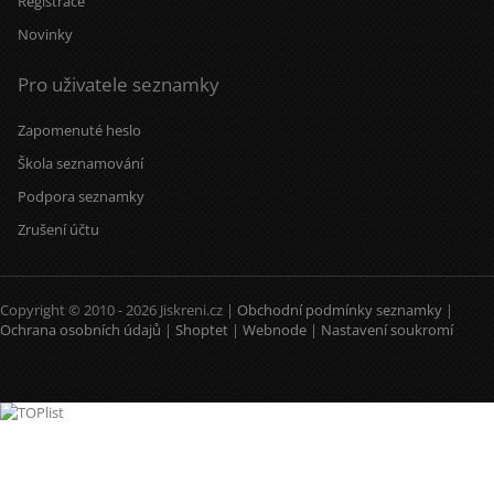
Registrace
Novinky
Pro uživatele seznamky
Zapomenuté heslo
Škola seznamování
Podpora seznamky
Zrušení účtu
Copyright © 2010 - 2026 Jiskreni.cz |
Obchodní podmínky seznamky
|
Ochrana osobních údajů
|
Shoptet
|
Webnode
|
Nastavení soukromí