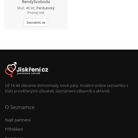
RendySvoboda
Muž, 48 let,
Pardubický
Poznej mě
Seznámit se
Už 16 let dáváme dohromady nové páry. Kvalitní online seznamka s
tisíci prověřenými uživateli. Seznámení zábavně a aktivně.
O Seznamce
Najít partnera
Přihlášení