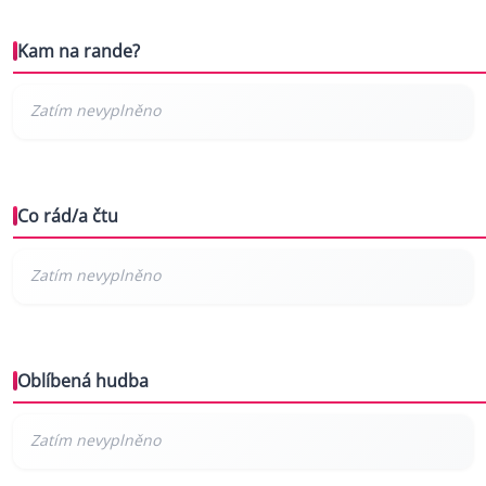
Kam na rande?
Co rád/a čtu
Oblíbená hudba