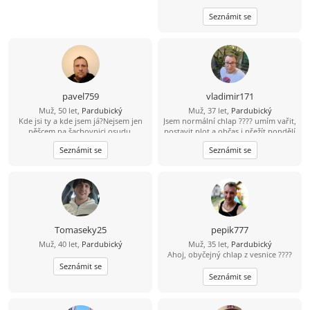
Seznámit se
pavel759
vladimir171
Muž, 50 let,
Pardubický
Muž, 37 let,
Pardubický
Kde jsi ty a kde jsem já?Nejsem jen
Jsem normální chlap ???? umím vařit,
pěšcem na šachovnici osudu.
postavit plot a občas i přežít pondělí
????
Seznámit se
Seznámit se
Tomaseky25
pepik777
Muž, 40 let,
Pardubický
Muž, 35 let,
Pardubický
Ahoj, obyčejný chlap z vesnice ????
Seznámit se
Seznámit se