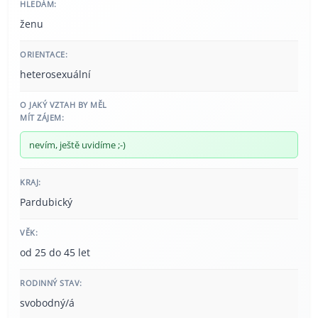
HLEDÁM:
ženu
ORIENTACE:
heterosexuální
O JAKÝ VZTAH BY MĚL
MÍT ZÁJEM:
nevím, ještě uvidíme ;-)
KRAJ:
Pardubický
VĚK:
od 25 do 45 let
RODINNÝ STAV:
svobodný/á