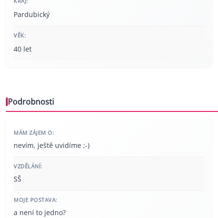
KRAJ:
Pardubický
VĚK:
40 let
Podrobnosti
MÁM ZÁJEM O:
nevím, ještě uvidíme ;-)
VZDĚLÁNÍ:
SŠ
MOJE POSTAVA:
a není to jedno?