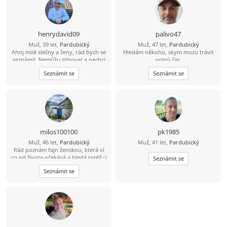
henrydavid09
palivo47
Muž, 39 let,
Pardubický
Muž, 47 let,
Pardubický
Ahoj milé slečny a ženy, rád bych se
Hledám někoho, skym muzu trávit
seznámil. Nemůžu slibovat a nechci
,volný čas..
hory doly a modré z nebes. To, jaký
Seznámit se
Seznámit se
vztah se časem vyvine, ukáže až
osobní schůzka a čas. Jsem
svobodný, bezdětný a pracující –
možná o něco víc, než je normální.
Rád jezdím a trávím čas u vody,
paddleboard mám v oblibě atd.
Mám rád procházky, výlety autem,
případně bych rád někdy i
milos100100
pk1985
zakempoval a podle možností
Muž, 46 let,
Pardubický
Muž, 41 let,
Pardubický
přenocoval v přírodě v autě. Mám
Rád poznám fajn ženskou, která ví
rád hudbu, ta mi dává energii. Z
co od života očekává a hledá totéž:-)
filmů mě baví sci-fi, fantasy,
Seznámit se
dobrodružné a podle skutečné
Seznámit se
události – zkrátka asi všechno kromě
hororů, ty mě nebaví. Pokud máš
další otázky a chtěla by ses seznámit,
budu rád. Zatím ahoj ????