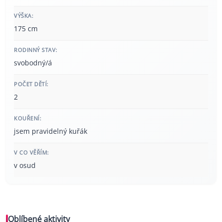
VÝŠKA:
175 cm
RODINNÝ STAV:
svobodný/á
POČET DĚTÍ:
2
KOUŘENÍ:
jsem pravidelný kuřák
V CO VĚŘÍM:
v osud
Oblíbené aktivity