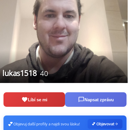
lukas1518
40
Líbí se mi
Napsat zprávu
💕
Objevuj další profily a najdi svou lásku!
💕 Objevovat