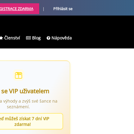
GISTRACE ZDARMA
|
Přihlásit se
Členství
Blog
Nápověda
 se VIP uživatelem
ra výhody a zvýš své šance na
seznámení.
eď můžeš získat 7 dní VIP
zdarma!