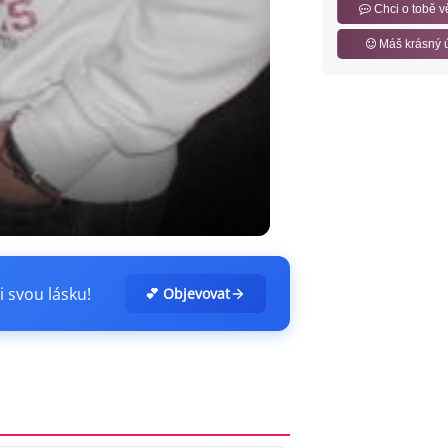
Chci o tobě v
Máš krásný 
i svou lásku!
💕 Objevovat