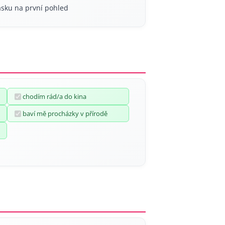
ásku na první pohled
chodím rád/a do kina
baví mě procházky v přírodě