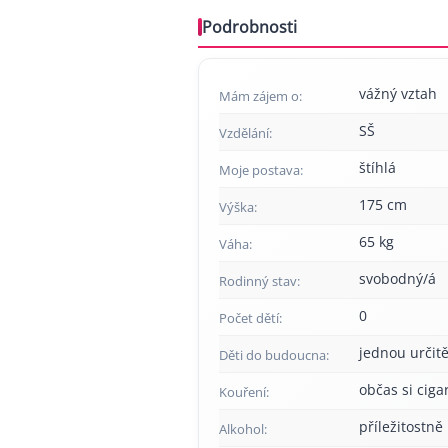
Podrobnosti
vážný vztah
Mám zájem o:
SŠ
Vzdělání:
štíhlá
Moje postava:
175 cm
Výška:
65 kg
Váha:
svobodný/á
Rodinný stav:
0
Počet dětí:
jednou určitě
Děti do budoucna:
občas si cig
Kouření:
příležitostně
Alkohol: