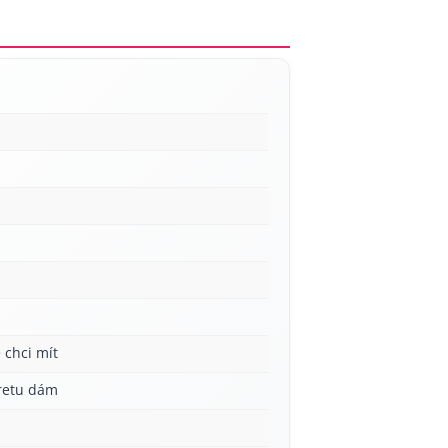
 chci mít
aretu dám