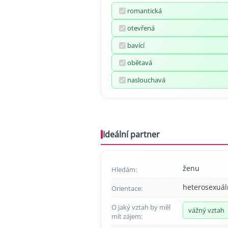
romantická
otevřená
bavící
obětavá
naslouchavá
Ideální partner
ženu
Hledám:
heterosexuál
Orientace:
O jaký vztah by měl
vážný vztah
mít zájem: