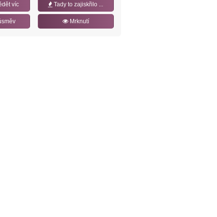
ědět víc
Tady to zajiskřilo ...
úsměv
Mrknutí