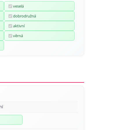
veselá
dobrodružná
aktivní
věrná
ní