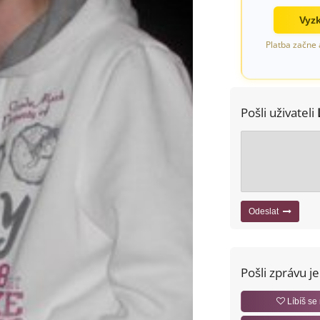
Vyzk
Platba začne 
Pošli uživateli
Odeslat
Pošli zprávu j
Líbíš se