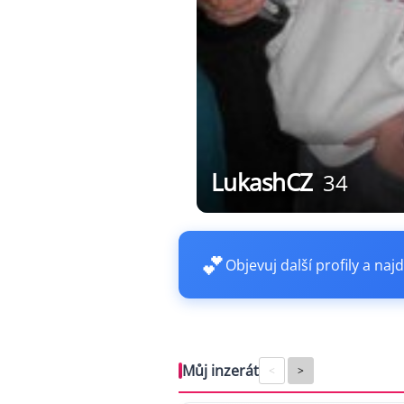
LukashCZ
34
💕
Objevuj další profily a najd
Můj inzerát
<
>