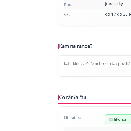
Jihočeský
Kraj:
od 17 do 35 l
Věk:
Kam na rande?
kafe, kino, večeře nebo sen tak prochá
Co rád/a čtu
Literatura:
Ekonom