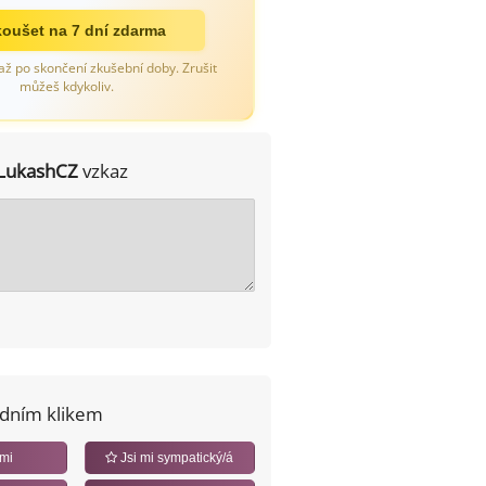
oušet na 7 dní zdarma
až po skončení zkušební doby. Zrušit
můžeš kdykoliv.
LukashCZ
vzkaz
edním klikem
 mi
Jsi mi sympatický/á