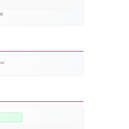
et
zet