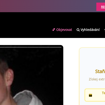
RE
💕 Objevovat
Vyhledávání
Staň
Získej ext
T