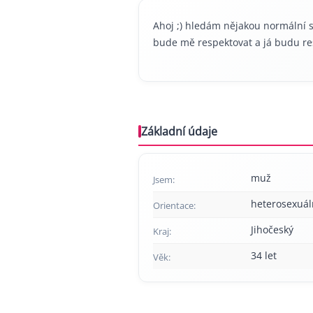
Ahoj ;) hledám nějakou normální s
bude mě respektovat a já budu res
Základní údaje
muž
Jsem:
heterosexuál
Orientace:
Jihočeský
Kraj:
34 let
Věk: