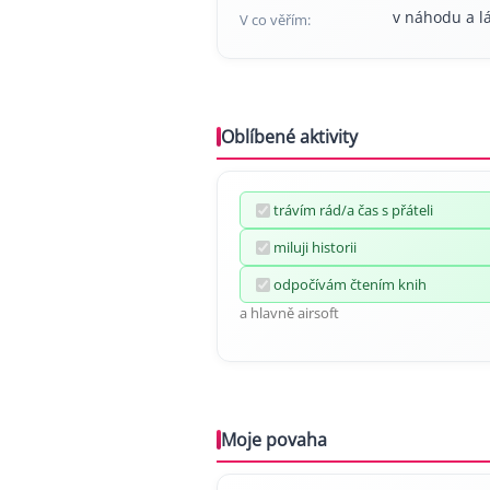
v náhodu a l
V co věřím:
Oblíbené aktivity
trávím rád/a čas s přáteli
miluji historii
odpočívám čtením knih
a hlavně airsoft
Moje povaha