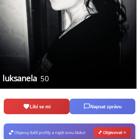
luksanela
50
Líbí se mi
Napsat zprávu
💕
Objevuj další profily a najdi svou lásku!
💕 Objevovat