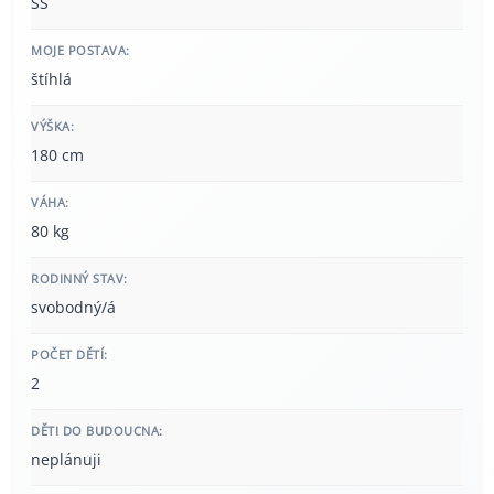
SŠ
MOJE POSTAVA:
štíhlá
VÝŠKA:
180 cm
VÁHA:
80 kg
RODINNÝ STAV:
svobodný/á
POČET DĚTÍ:
2
DĚTI DO BUDOUCNA:
neplánuji