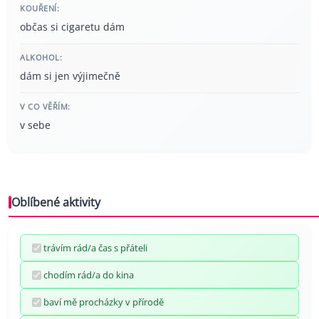
KOUŘENÍ:
občas si cigaretu dám
ALKOHOL:
dám si jen výjimečně
V CO VĚŘÍM:
v sebe
Oblíbené aktivity
trávím rád/a čas s přáteli
chodím rád/a do kina
baví mě procházky v přírodě