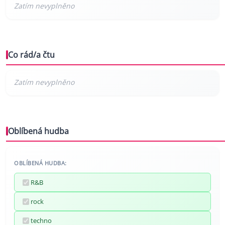
Co rád/a čtu
Oblíbená hudba
OBLÍBENÁ HUDBA:
R&B
rock
techno