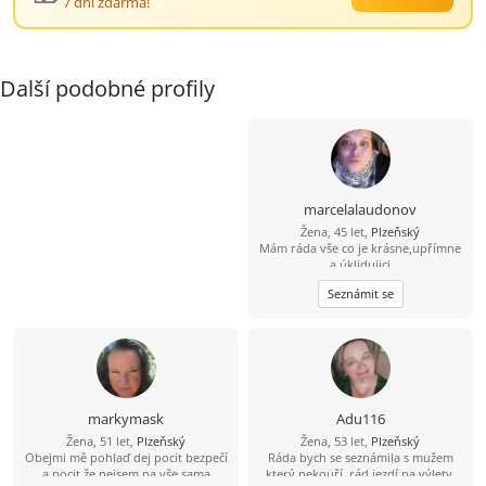
7 dní zdarma!
Další podobné profily
marcelalaudonov
Žena, 45 let,
Plzeňský
Mám ráda vše co je krásne,upřímne
a úklidujici
Seznámit se
markymask
Adu116
Žena, 51 let,
Plzeňský
Žena, 53 let,
Plzeňský
Obejmi mě pohlaď dej pocit bezpečí
Ráda bych se seznámila s mužem
a pocit že nejsem na vše sama
který nekouří, rád jezdí na výlety,