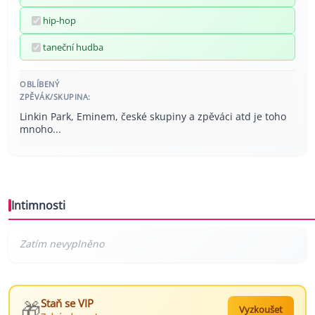
hip-hop
taneční hudba
OBLÍBENÝ
ZPĚVÁK/SKUPINA:
Linkin Park, Eminem, české skupiny a zpěváci atd je toho
mnoho...
Intimnosti
🎁
Staň se VIP
Vyzkoušet