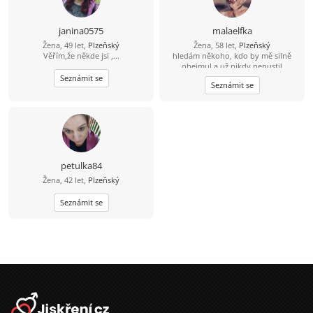
janina0575
malaelfka
Žena, 49 let,
Plzeňský
Žena, 58 let,
Plzeňský
Věřím,že někde jsi ,...
hledám někoho, kdo by mě silně
obejmul a už nikdy nepustil
Seznámit se
Seznámit se
petulka84
Žena, 42 let,
Plzeňský
Seznámit se