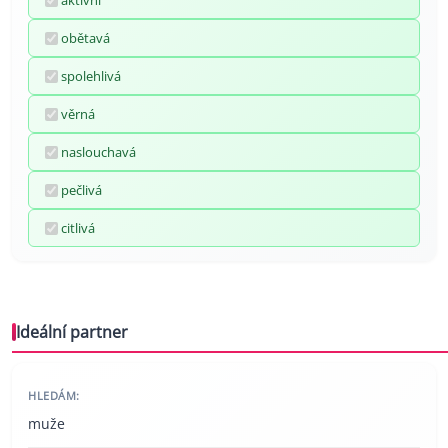
aktivní
obětavá
spolehlivá
věrná
naslouchavá
pečlivá
citlivá
Ideální partner
HLEDÁM:
muže