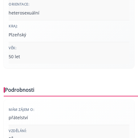
ORIENTACE:
heterosexuální
KRAJ:
Plzeňský
VĚK:
50 let
Podrobnosti
MÁM ZÁJEM O:
přátelství
VZDĚLÁNÍ: