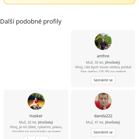
Další podobné profily
anthre
Muž, 33 let,
Jihočeský
Ahoj, rád bych touto cestou potkal
fajn slečnu (25-35) na reálné
seznámení. Že se sice jmenuji Dědek,
Seznámit se
ale ve svých 33 letech mám do
starého železa ještě daleko. ????
Bydlím a funguju v oblasti Třeboň –
Trhové Sviny – České Budějovice.
Jsem v tomhle realista a hledám
parťačku z okolí, abychom k sobě
neměli dál, než na jedno rozumné
dojetí autem. Jsem spolehlivý chlap,
Hasker
danda222
co nezkazí žádnou srandu a raději
Muž, 32 let,
Jihočeský
Muž, 41 let,
Jihočeský
než davy vyhledává klidnější místa.
Ahoj, je mi 26let, rybarim, plavu,
Když je čas a počasí, sbalím batoh a
chodim na prochazky se psem
jdu na lehčí výlet do přírody, kde si
Seznámit se
čistím hlavu a natáčím zajímavá