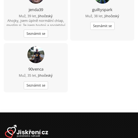
jenda39
guiltyspark
Muž, 39 let,
Jihočeský
Muž, 38 let,
Jihočeský
Ahojky, jsem úplně normální chlap,
myslím si, že jsem hodný a spolehliví
Seznámit se
a že nezkazím žádnou srandu.
Seznámit se
Hledám k sobě partnerku na
společnou a pohodovou cestu
životem. Malé dítě není
překážkou????
90venca
Muž, 35 let,
Jihočeský
Seznámit se