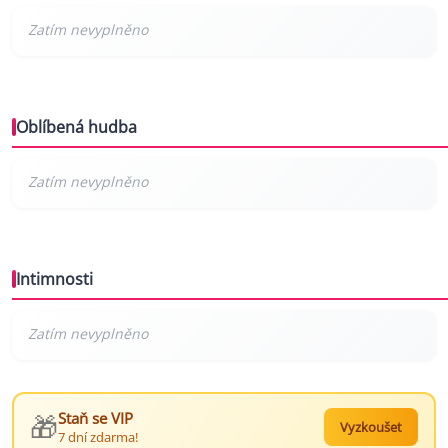
Oblíbená hudba
Intimnosti
🎁
Staň se VIP
Vyzkoušet
7 dní zdarma!