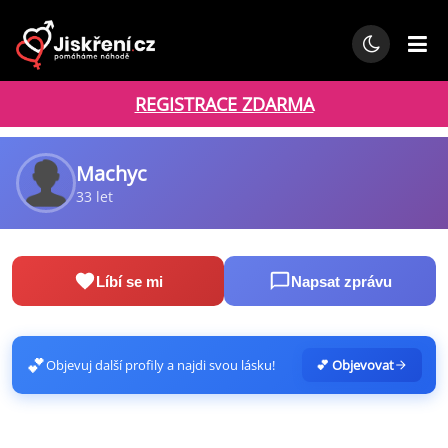
REGISTRACE ZDARMA
Machyc
33 let
Líbí se mi
Napsat zprávu
💕
Objevuj další profily a najdi svou lásku!
💕 Objevovat