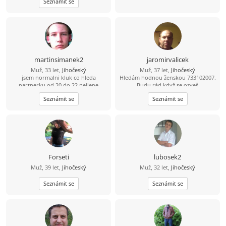
Seznámit se
místa. Dokonalost nehledám. Spíš
přirozenou pohodu – někoho, s kým
se dokážu společně zasmát,
popovídat, ale i příjemně mlčet.
Dopisování beru jen jako začátek.
Napiš a po pár větách se raději
uvidíme naživo u kafe nebo na
procházce.
martinsimanek2
jaromirvalicek
Muž, 33 let,
Jihočeský
Muž, 37 let,
Jihočeský
jsem normalni kluk co hleda
Hledám hodnou ženskou 733102007.
partnerku od 20 do 22 nejlepe
Budu rád když se ozveš
Seznámit se
Seznámit se
Forseti
lubosek2
Muž, 39 let,
Jihočeský
Muž, 32 let,
Jihočeský
Seznámit se
Seznámit se