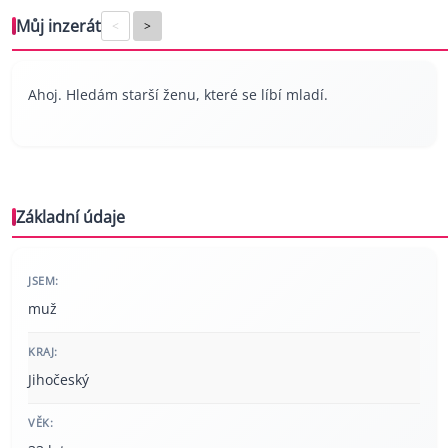
Můj inzerát
<
>
Ahoj. Hledám starší ženu, které se líbí mladí.
Základní údaje
JSEM:
muž
KRAJ:
Jihočeský
VĚK: