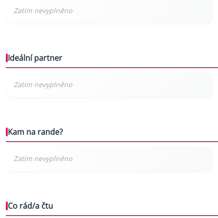
Ideální partner
Kam na rande?
Co rád/a čtu