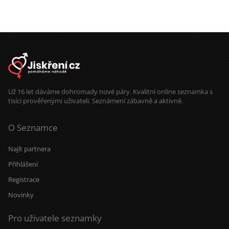
Už 16 let dáváme dohromady nové páry. Kvalitní online seznamka s
tisíci prověřenými uživateli. Seznámení zábavně a aktivně.
O Seznamce
Najít partnera
Přihlášení
Registrace
Novinky
Pro uživatele seznamky