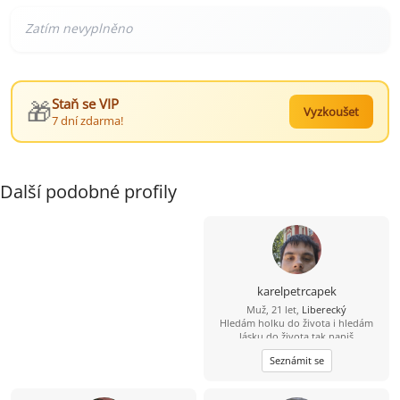
🎁
Staň se VIP
Vyzkoušet
7 dní zdarma!
Další podobné profily
karelpetrcapek
Muž, 21 let,
Liberecký
Hledám holku do života i hledám
lásku do života tak napiš
Seznámit se