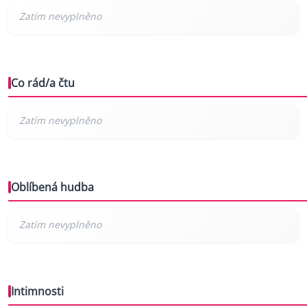
Co rád/a čtu
Oblíbená hudba
Intimnosti