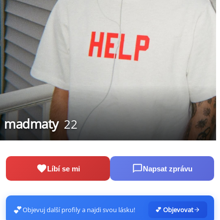
madmaty
22
Líbí se mi
Napsat zprávu
💕
Objevuj další profily a najdi svou lásku!
💕 Objevovat