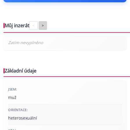
Můj inzerát
<
>
Základní údaje
JSEM:
muž
ORIENTACE:
heterosexuální