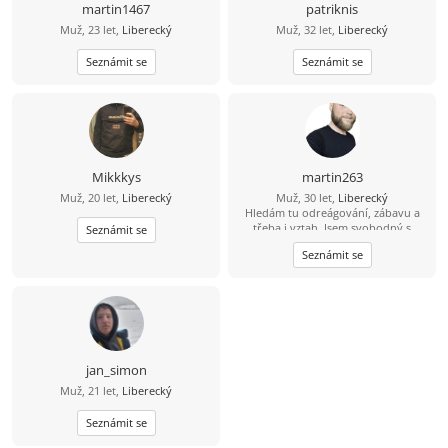
martin1467
patriknis
Muž, 23 let,
Liberecký
Muž, 32 let,
Liberecký
Seznámit se
Seznámit se
Mikkkys
martin263
Muž, 20 let,
Liberecký
Muž, 30 let,
Liberecký
Hledám tu odreágování, zábavu a
třeba i vztah. Jsem svobodný s
Seznámit se
normální postavou 68kg. Mám rád
Seznámit se
tenis, cvičení a sex. Hledám mladou
ženu, která hledá to samé. Mám rád,
když je žena sub a nechá mě jí
spoutat a dělat si, co chci. Moc rád
amatérsky masíruju škrábu a
šimrám. Mám rád fantasy (hry i
filmy), anime a rockovou hudnu.
jan_simon
Muž, 21 let,
Liberecký
Seznámit se