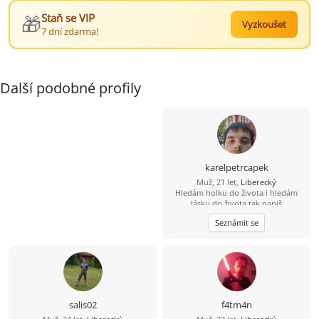
🎁
Staň se VIP
Vyzkoušet
7 dní zdarma!
Další podobné profily
karelpetrcapek
Muž, 21 let,
Liberecký
Hledám holku do života i hledám
lásku do života tak napiš
Seznámit se
salis02
f4tm4n