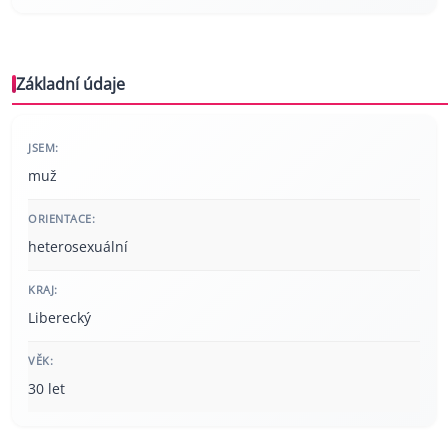
Základní údaje
JSEM:
muž
ORIENTACE:
heterosexuální
KRAJ:
Liberecký
VĚK:
30 let