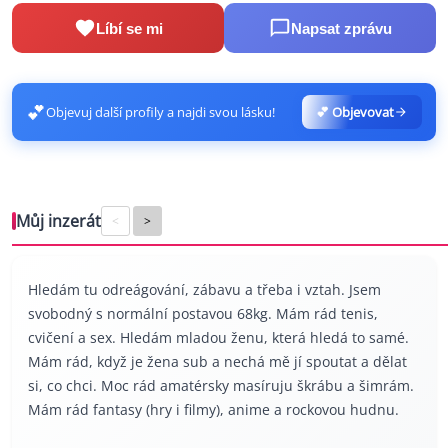
Líbí se mi
Napsat zprávu
💕
Objevuj další profily a najdi svou lásku!
💕 Objevovat
Můj inzerát
<
>
Hledám tu odreágování, zábavu a třeba i vztah. Jsem
svobodný s normální postavou 68kg. Mám rád tenis,
cvičení a sex. Hledám mladou ženu, která hledá to samé.
Mám rád, když je žena sub a nechá mě jí spoutat a dělat
si, co chci. Moc rád amatérsky masíruju škrábu a šimrám.
Mám rád fantasy (hry i filmy), anime a rockovou hudnu.