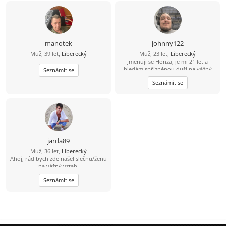
manotek
johnny122
Muž, 39 let,
Liberecký
Muž, 23 let,
Liberecký
Jmenuji se Honza, je mi 21 let a
hledám spřízněnou duši na vážný
Seznámit se
vztah, ve kterém bude vládnout
Seznámit se
důvěra, komunikace, láska a
upřímnost.
jarda89
Muž, 36 let,
Liberecký
Ahoj, rád bych zde našel slečnu/ženu
na vážný vztah.
Seznámit se