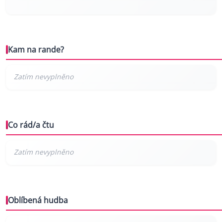
Kam na rande?
Co rád/a čtu
Oblíbená hudba