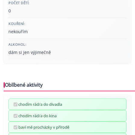
POČET DĚTÍ:
0
KOUŘENÍ:
nekouřím
ALKOHOL:
dám si jen výjimečně
Oblíbené aktivity
chodím rád/a do divadla
chodím rád/a do kina
baví mě procházky v přírodě