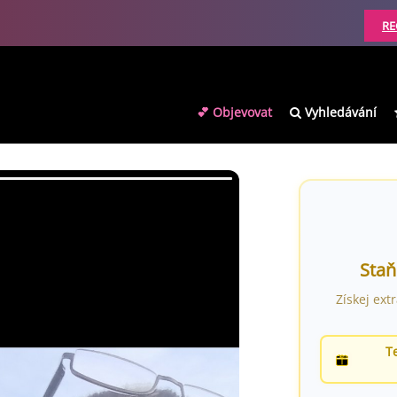
RE
💕 Objevovat
Vyhledávání
Staň
Získej ext
T