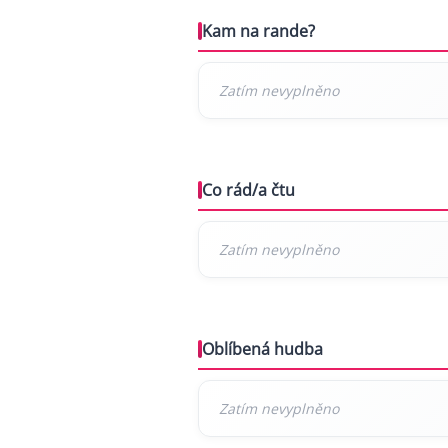
Kam na rande?
Co rád/a čtu
Oblíbená hudba