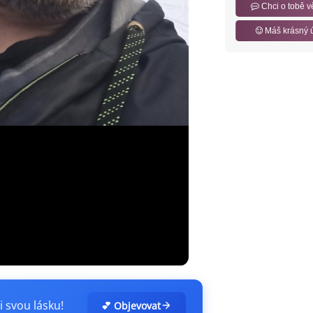
Chci o tobě v
Máš krásný 
i svou lásku!
💕 Objevovat