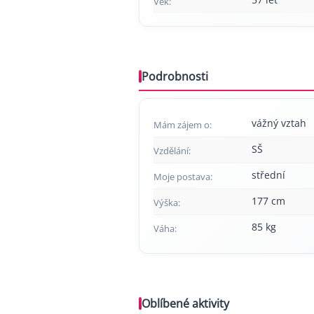
Věk:
Podrobnosti
vážný vztah
Mám zájem o:
SŠ
Vzdělání:
střední
Moje postava:
177 cm
Výška:
85 kg
Váha:
Oblíbené aktivity