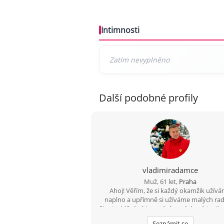
Intimnosti
Další podobné profily
vladimiradamce
Muž, 61 let,
Praha
Ahoj! Věřím, že si každý okamžik užív
naplno a upřímně si užíváme malých rad
života. Miluji objevování nových míst, ať už
spontánní výlet autem nebo objevování 
Seznámit se