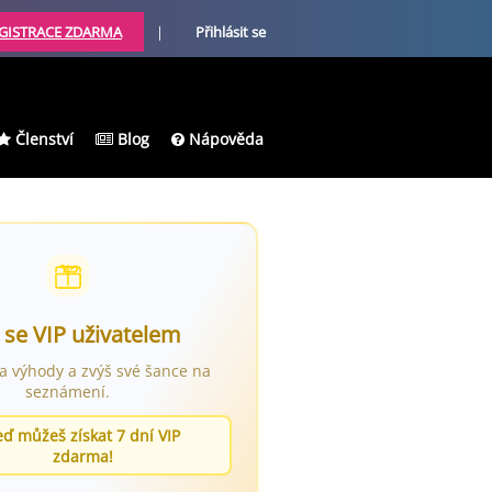
GISTRACE ZDARMA
|
Přihlásit se
Členství
Blog
Nápověda
 se VIP uživatelem
ra výhody a zvýš své šance na
seznámení.
eď můžeš získat 7 dní VIP
zdarma!