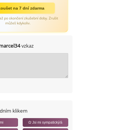
oušet na 7 dní zdarma
až po skončení zkušební doby. Zrušit
můžeš kdykoliv.
marcel34
vzkaz
edním klikem
 mi
Jsi mi sympatický/á