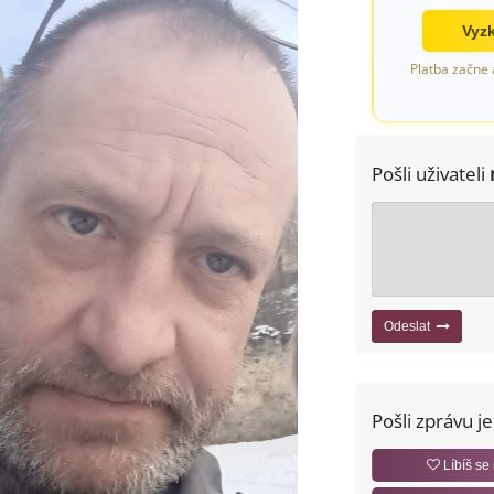
Vyzk
Platba začne 
Pošli uživateli
Odeslat
Pošli zprávu j
Líbíš se