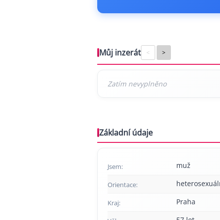
Můj inzerát
<
>
Základní údaje
muž
Jsem:
heterosexuál
Orientace:
Praha
Kraj:
57 let