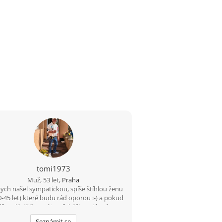
tomi1973
Muž, 53 let,
Praha
ych našel sympatickou, spíše štíhlou ženu
0-45 let) které budu rád oporou :-) a pokud
š malé dítě, není to překážkou. Já mám
lou dceru a syna. Jsem rozvedený (po 30ti
Seznámit se