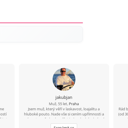
jakubjan
Muž, 55 let,
Praha
áme
Jsem muž, který věří v laskavost, loajalitu a
Rád b
ostí
hluboké pouto. Nade vše si cením upřímnosti a
(od 3
 je to
sním o tom, že budu sdílet jednoduché a krásné
má
útulné
životní okamžiky s někým, kdo se v něm cítí jako
dospě
Seznámit se