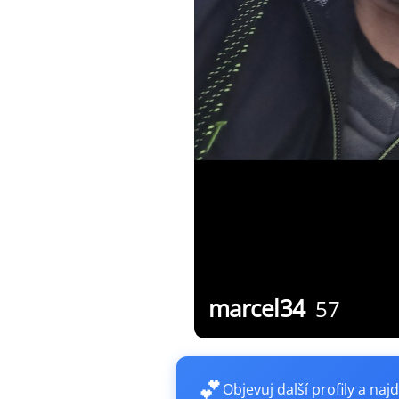
marcel34
57
💕
Objevuj další profily a najd