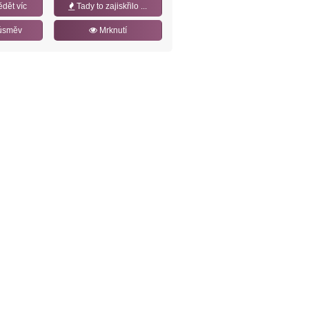
ědět víc
Tady to zajiskřilo ...
úsměv
Mrknutí