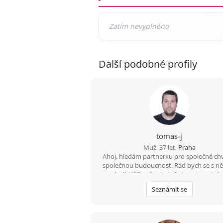
Další podobné profily
tomas-j
Muž, 37 let,
Praha
Ahoj, hledám partnerku pro společné chv
společnou budoucnost. Rád bych se s 
seznámil. Věřím, že skutečné partnerství 
lidmi existuje. S pozdravem, Tomáš
Seznámit se