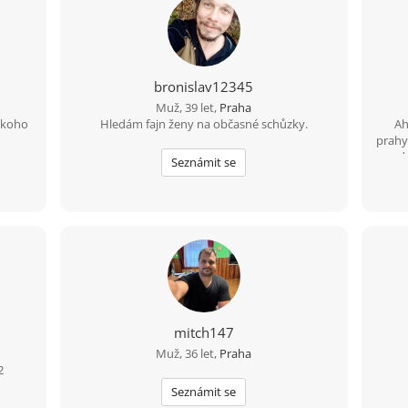
bronislav12345
Muž, 39 let,
Praha
ěkoho
Hledám fajn ženy na občasné schůzky.
Ah
prahy
rad
Seznámit se
kte
váž
och
sez
která
moc r
rovn
Ka
mitch147
Muž, 36 let,
Praha
2
Seznámit se