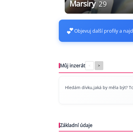
Marsiry
29
💕
Objevuj další profily a najd
Můj inzerát
<
>
Hledám dívku,jaká by měla být? To n
Základní údaje