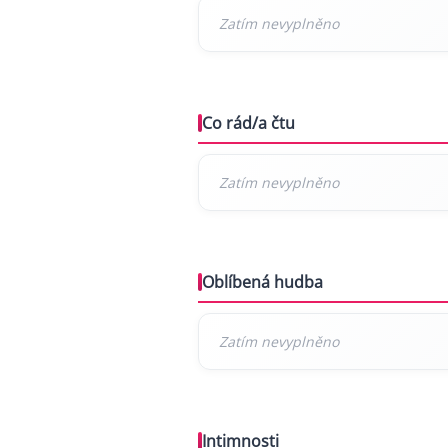
Co rád/a čtu
Oblíbená hudba
Intimnosti