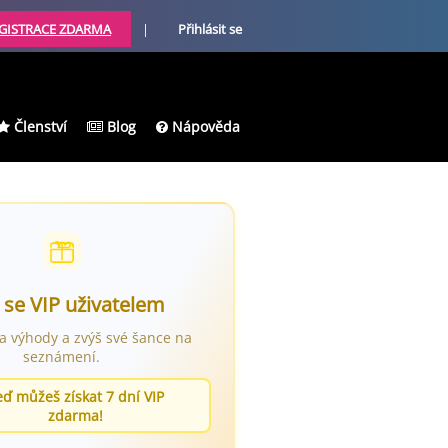
GISTRACE ZDARMA
|
Přihlásit se
Členství
Blog
Nápověda
 se VIP uživatelem
ra výhody a zvýš své šance na
seznámení.
eď můžeš získat 7 dní VIP
zdarma!