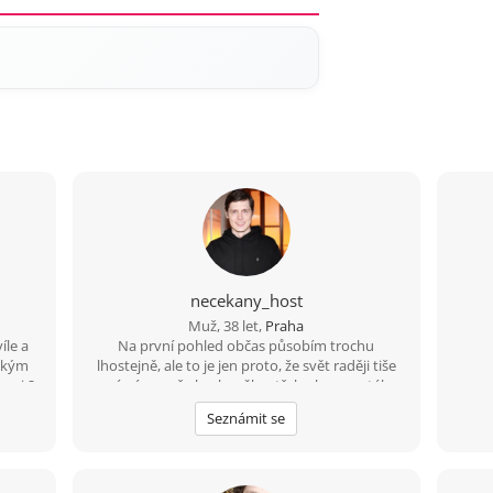
necekany_host
Muž, 38 let,
Praha
íle a
Na první pohled občas působím trochu
někým
lhostejně, ale to je jen proto, že svět raději tiše
mezi 2
vnímám, než abych měl potřebu ho neustále
komentovat. Pokud se se mnou naučíš sdílet
Seznámit se
tohle ticho, jiskra přeskočí sama.