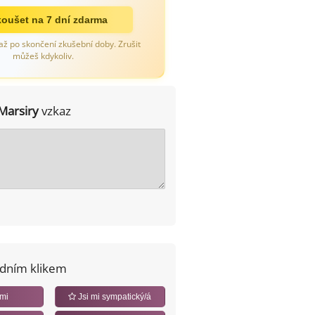
oušet na 7 dní zdarma
až po skončení zkušební doby. Zrušit
můžeš kdykoliv.
Marsiry
vzkaz
edním klikem
 mi
Jsi mi sympatický/á