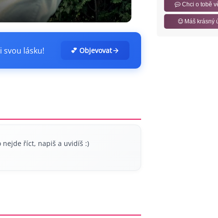
Chci o tobě v
Máš krásný 
i svou lásku!
💕 Objevovat
ejde říct, napiš a uvidíš :)