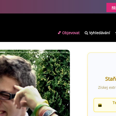
RE
💕 Objevovat
Vyhledávání
Staň
Získej ext
T