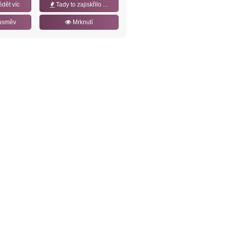
ědět víc
Tady to zajiskřilo ...
úsměv
Mrknutí