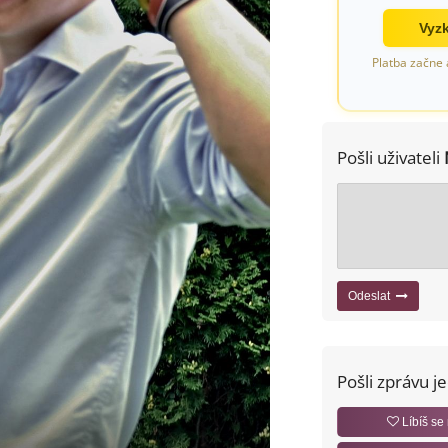
Vyzk
Platba začne 
Pošli uživateli
Odeslat
Pošli zprávu j
Líbíš se