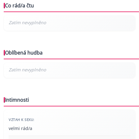
Co rád/a čtu
Oblíbená hudba
Intimnosti
VZTAH K SEXU:
velmi rád/a