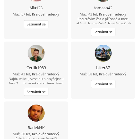
Alla123
tomasp42
Muž, 57 let,
Královéhradecký
Muž, 43 let,
Královéhradecký
Rád trávím čas v přírodě a mezi
přáteli. Jsem včelař. Hledám vážné
Seznámit se
seznámení a ne partnerku na jednu
Seznámit se
noc.
Certik1983
biker87
Muž, 43 let,
Královéhradecký
Muž, 38 let,
Královéhradecký
Najdu milou, veselou a obyčejnou
ženu?... líbí se mi starší ženy, jsem
Seznámit se
chtěl ještě dodat....
Seznámit se
RadekHK
Muž, 50 let,
Královéhradecký
Fajn holka na seznámení?