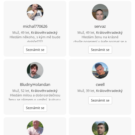
michal770626
servaz
Muž, 49 let,
Královéhradecký
Muž, 49 let,
Královéhradecký
Hledám někoho, s kým mě bude
Hledám ženu na krásné
dobře????
chvíle,posezení u kafe,poznat se a
pak se uvidí.Jízda na horském kole
Seznámit se
Seznámit se
,lesňačky i traily.Procházka v
přírodě.A i jiné...
BludnyHolandan
cwell
Muž, 52 let,
Královéhradecký
Muž, 39 let,
Královéhradecký
Hledám milou a dobrosrdečnou
ženu se zájmem o umění, kulturu,
Seznámit se
památky a láskou ke zvířatům a
Seznámit se
přírodě. Rád bych s takovou ženou
spoluprožíval hezké chvíle a
vzájemně se podporoval.