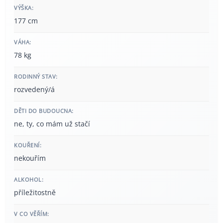
VÝŠKA:
177 cm
VÁHA:
78 kg
RODINNÝ STAV:
rozvedený/á
DĚTI DO BUDOUCNA:
ne, ty, co mám už stačí
KOUŘENÍ:
nekouřím
ALKOHOL:
příležitostně
V CO VĚŘÍM: