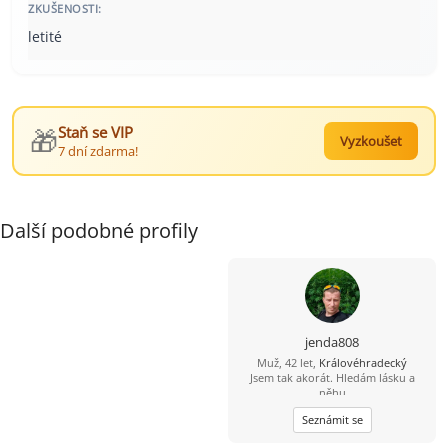
ZKUŠENOSTI:
letité
🎁
Staň se VIP
Vyzkoušet
7 dní zdarma!
Další podobné profily
jenda808
Muž, 42 let,
Královéhradecký
Jsem tak akorát. Hledám lásku a
něhu
Seznámit se