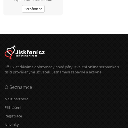
Seznámit se
Už 16 let dáváme dohromady nové páry. Kvalitní online seznamka s
tisíci prověřenými uživateli. Seznámení zábavně a aktivně.
O Seznamce
Najít partnera
Přihlášení
Registrace
Novinky