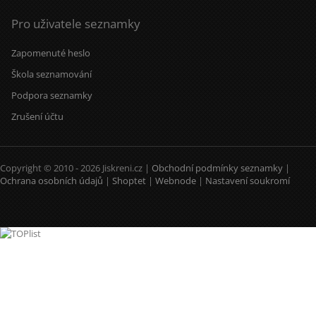
Pro uživatele seznamky
Zapomenuté heslo
Škola seznamování
Podpora seznamky
Zrušení účtu
Copyright © 2010 - 2026 Jiskreni.cz |
Obchodní podmínky seznamky
|
Ochrana osobních údajů
|
Shoptet
|
Webnode
|
Nastavení soukromí