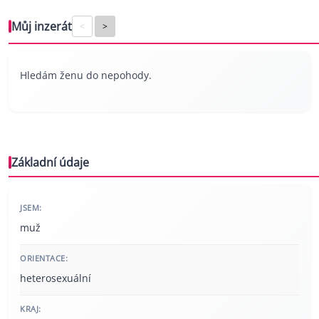
Můj inzerát
<
>
Hledám ženu do nepohody.
Základní údaje
JSEM:
muž
ORIENTACE:
heterosexuální
KRAJ: