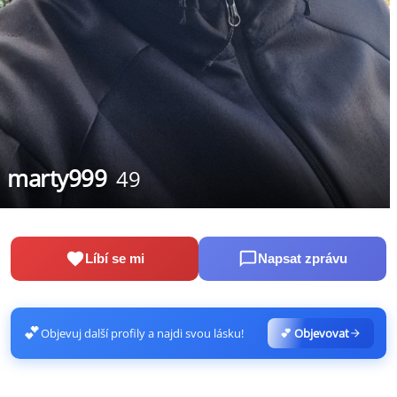
marty999
49
Líbí se mi
Napsat zprávu
💕
Objevuj další profily a najdi svou lásku!
💕 Objevovat