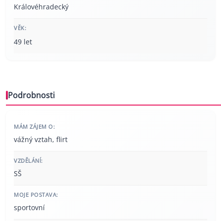
Královéhradecký
VĚK:
49 let
Podrobnosti
MÁM ZÁJEM O:
vážný vztah, flirt
VZDĚLÁNÍ:
SŠ
MOJE POSTAVA:
sportovní