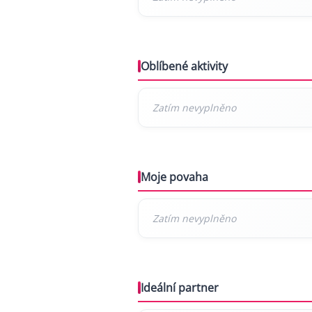
Oblíbené aktivity
Moje povaha
Ideální partner