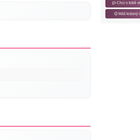
Chci o tobě v
Máš krásný 