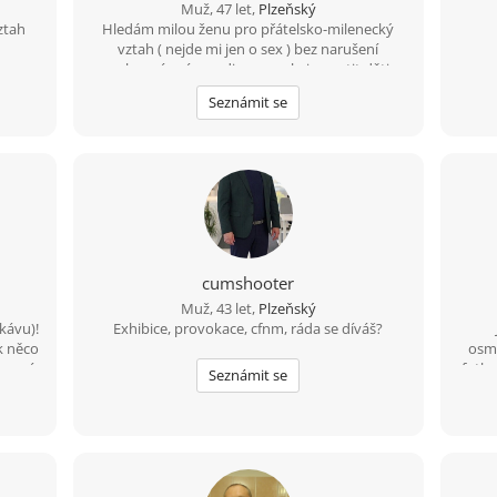
Muž, 47 let,
Plzeňský
ztah
Hledám milou ženu pro přátelsko-milenecký
vztah ( nejde mi jen o sex ) bez narušení
soukromí, mám rodinu a nechci opustit děti .
Prostě potřebuji utéct od stereotypu
Seznámit se
cumshooter
Muž, 43 let,
Plzeňský
kávu)!
Exhibice, provokace, cfnm, ráda se díváš?
k něco
osma
u nová
fotba
Seznámit se
protože
ve
m na
metr
d si
tak
fajn
ochu