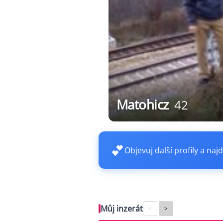
Matohicz
42
💕
Objevuj další profily a najd
Můj inzerát
<
>