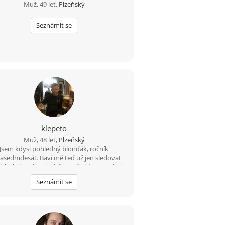
Muž, 49 let,
Plzeňský
Seznámit se
klepeto
Muž, 48 let,
Plzeňský
Jsem kdysi pohledný blonďák, ročník
sedmdesát. Baví mě teď už jen sledovat
l, hokej, atd. Kolo, lyže a nějaký ten pohyb
 vodě ještě zvládnu a možná i běh (pár
Seznámit se
ů;-) A co hledám? Zajímavý ženský objekt