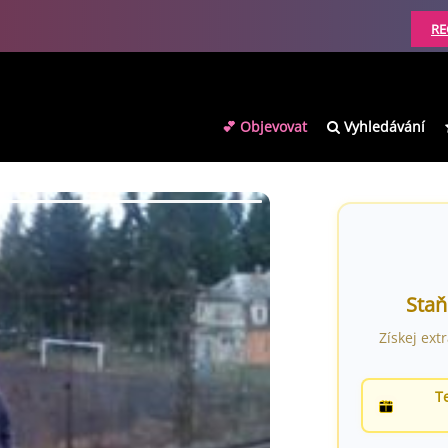
RE
💕 Objevovat
Vyhledávání
Staň
Získej ext
T