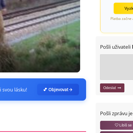
Vyzk
Platba začne 
Pošli uživateli
Odeslat
i svou lásku!
💕 Objevovat
Pošli zprávu j
Líbíš se