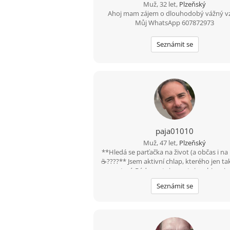
Muž, 32 let,
Plzeňský
Ahoj mam zájem o dlouhodobý vážný v
Můj WhatsApp 607872973
Seznámit se
paja01010
Muž, 47 let,
Plzeňský
**Hledá se parťačka na život (a občas i na 
☕????** Jsem aktivní chlap, kterého jen ta
nezastaví. Rád sportuju, cestuju, objevuj
místa a zážitky. Jsem pro každou legraci, 
Seznámit se
život je přece mnohem lepší s úsměve
tváři. Mám slabost pro dobrou kávu, rá
přečtu zajímavou knížku... a občas u ní 
kvalitně zrelaxuju, že usnu. ???? Hledám 
ženu ve věku 40–47 let, která je taky tr