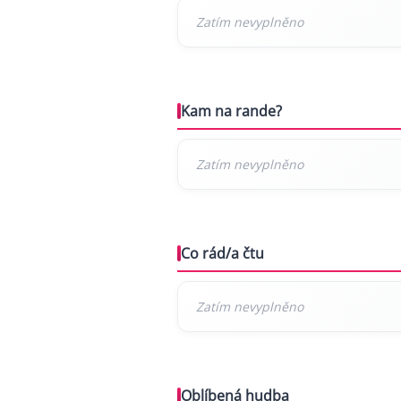
Kam na rande?
Co rád/a čtu
Oblíbená hudba