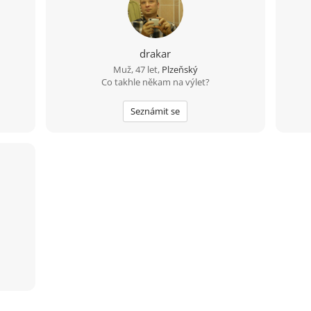
vat si
eskočí
íš na
umí
drakar
a má
 právě
Muž, 47 let,
Plzeňský
eba
Co takhle někam na výlet?
plně
Seznámit se