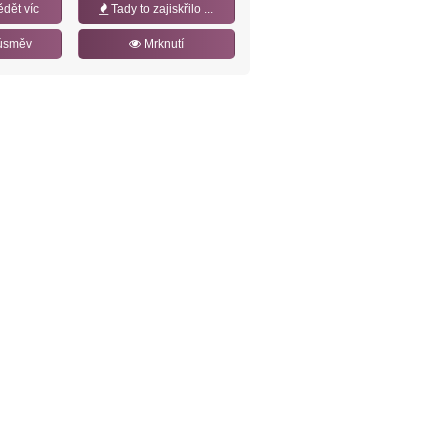
ědět víc
Tady to zajiskřilo ...
úsměv
Mrknutí