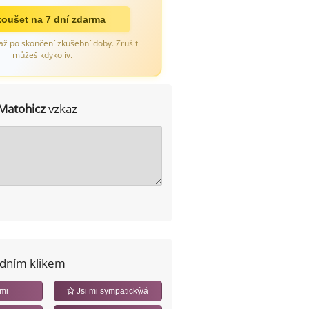
oušet na 7 dní zdarma
až po skončení zkušební doby. Zrušit
můžeš kdykoliv.
Matohicz
vzkaz
edním klikem
 mi
Jsi mi sympatický/á