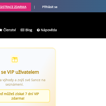
GISTRACE ZDARMA
|
Přihlásit se
Členství
Blog
Nápověda
 se VIP uživatelem
ra výhody a zvýš své šance na
seznámení.
eď můžeš získat 7 dní VIP
zdarma!